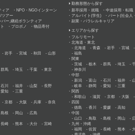
す
勤務形態から探す
ティア
NPO・NGOインターン
新卒採用・就職
中途採用・転職
/ツアー
アルバイト(学生)
パート(社会人・
ンバー,継続ボランティア
副業・パラレルキャリア
ント
プロボノ
物品寄付
エリアから探す
フルリモート
北海道・東北
北海道
青森
岩手
宮城
岩手
宮城
秋田
山形
福島
関東
茨城
栃木
群馬
埼玉
群馬
埼玉
千葉
東京
神奈川
中部
新潟
富山
石川
福井
石川
福井
山梨
長野
岐阜
静岡
愛知
三重
愛知
三重
関西
和歌山
滋賀
京都
大阪
京都
大阪
兵庫
奈良
四国
徳島
香川
愛媛
高知
島根
岡山
広島
中国
山口
鳥取
島根
岡山
長崎
熊本
大分
宮崎
九州・沖縄
福岡
佐賀
長崎
熊本
鹿児島
沖縄