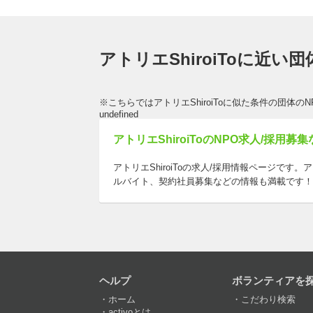
アトリエShiroiToに近い
※こちらではアトリエShiroiToに似た条件の団体の
undefined
アトリエShiroiToのNPO求人/採用募集な
アトリエShiroiToの求人/採用情報ページです
ルバイト、契約社員募集などの情報も満載です！
ヘルプ
ボランティアを
ホーム
こだわり検索
activoとは