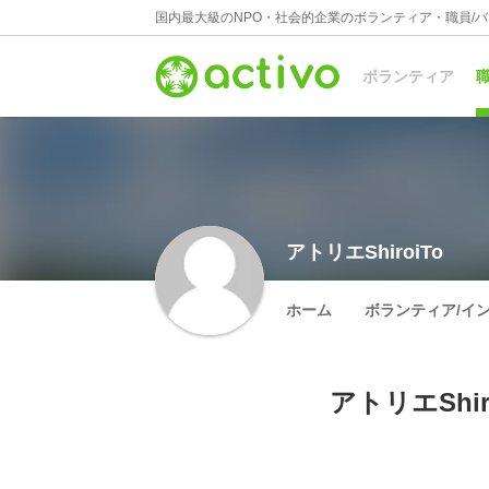
国内最大級のNPO・社会的企業のボランティア・職員/
ボランティア
職
アトリエShiroiTo
ホーム
ボランティア/イ
アトリエShi