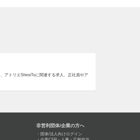
、アトリエShiroiToに関連する求人、正社員やア
非営利団体/企業の方へ
団体/法人向けログイン
企業CSR・人事・広報担当