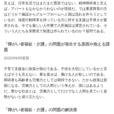
言えば、日常生活ではまだまだ寛容ではない。精神障碍者と言え
ば、アパートもなかなかリれないのが現状だ。では重度障害の方
はどうか？施設からグループホームへと国は流れを作ろうとして
いるが、強度行動障害を持っている方に対する支援は手厚さが要
求される。今でも厳しい人件費で入所施設は運営されている。そ
ういう人たちを実際見て制度は作られているのか？疑問である。
「障がい者福祉・介護」の問題が発生する原因や抱える課
題
2025/09/08更新
子育て支援金に政策が熱心である。子供を大切にしているかと言
えばそうも言えない。裏を返せば、働ける人が欲しいのである。
障碍者も高齢者も労働力としては期待できない。だから政策は貧
困になる。労働力としての人間という考えが、国にはあるよう
だ。豊かな社会とは、労働力としてだけでなく人間を見ていく姿
勢がないと成り立たない。
「障がい者福祉・介護」の問題の解決策