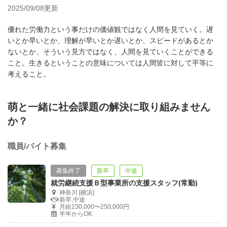
2025/09/08更新
優れた労働力という事だけの価値観ではなく人間を見ていく。遅
いとか早いとか、理解が早いとか遅いとか、スピードがあるとか
ないとか、そういう見方ではなく、人間を見ていくことができる
こと。生きるということの意味については人間皆に対して平等に
考えること。
萌と一緒に社会課題の解決に取り組みません
か？
職員/バイト募集
募集終了
新卒
中途
就労継続支援Ｂ型事業所の支援スタッフ(常勤)
神奈川 [横浜]
新卒,中途
月給230,000〜250,000円
半年からOK