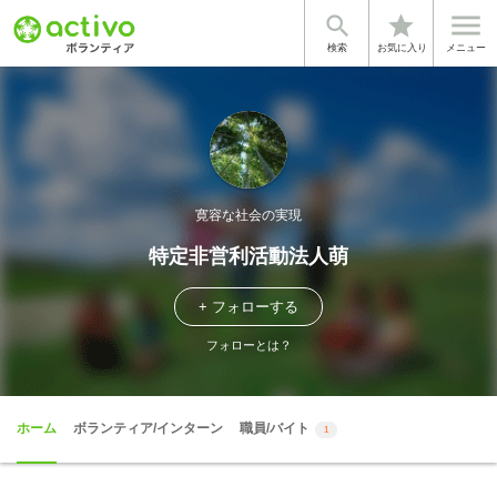


star
検索
お気に入り
メニュー
寛容な社会の実現
特定非営利活動法人萌
+ フォローする
フォローとは？
ホーム
ボランティア/インターン
職員/バイト
1