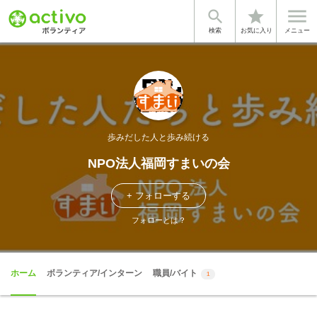


star
検索
お気に入り
メニュー
歩みだした人と歩み続ける
NPO法人福岡すまいの会
+ フォローする
フォローとは？
ホーム
ボランティア/インターン
職員/バイト
1