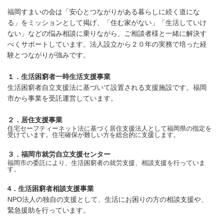
福岡すまいの会は「安心とつながりがある暮らしに続く道にな
る」をミッションとして掲げ、「住む家がない」「生活していけ
ない」などの悩み相談に乗りながら、ご相談者様と一緒に解決す
べくサポートしています。法人設立から２０年の実務で培った経
験とつながりが強みです。
１．生活困窮者一時生活支援事業
生活困窮者自立支援法に基づいて設置される支援施設です。福岡
市から事業を受託運営しています。
２．居住支援事業
住宅セーフティーネット法に基づく居住支援法人として福岡県の指定を
受けています。住宅確保が難しい方を総合的に支援します。
３．福岡市就労自立支援センター
福岡市の委託により、生活困窮者の就労支援、相談支援を行っていま
す。
4．生活困窮者相談支援事業
NPO法人の独自の支援として、生活にお困りの方の相談支援や、
緊急援助を行っています。