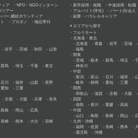
ティア
NPO・NGOインターン
新卒採用・就職
中途採用・転職
/ツアー
アルバイト(学生)
パート(社会人・
ンバー,継続ボランティア
副業・パラレルキャリア
ント
プロボノ
物品寄付
エリアから探す
フルリモート
北海道・東北
北海道
青森
岩手
宮城
岩手
宮城
秋田
山形
福島
関東
茨城
栃木
群馬
埼玉
群馬
埼玉
千葉
東京
神奈川
中部
新潟
富山
石川
福井
石川
福井
山梨
長野
岐阜
静岡
愛知
三重
愛知
三重
関西
和歌山
滋賀
京都
大阪
京都
大阪
兵庫
奈良
四国
徳島
香川
愛媛
高知
島根
岡山
広島
中国
山口
鳥取
島根
岡山
長崎
熊本
大分
宮崎
九州・沖縄
福岡
佐賀
長崎
熊本
鹿児島
沖縄