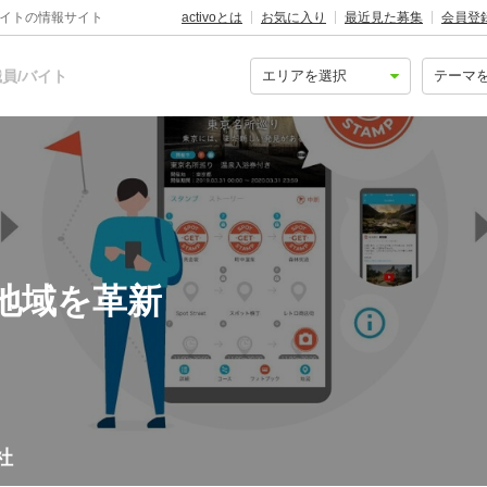
バイトの情報サイト
activoとは
お気に入り
最近見た募集
会員登
員/バイト
地域を革新
社