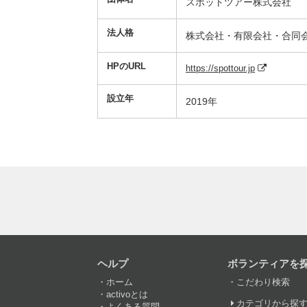
スポットツアー株式会社
法人格
株式会社・有限会社・合同
HPのURL
https://spottour.jp
設立年
2019年
ヘルプ
ボランティアを
ホーム
こだわり検索
activoとは
カテゴリから探
よくある質問