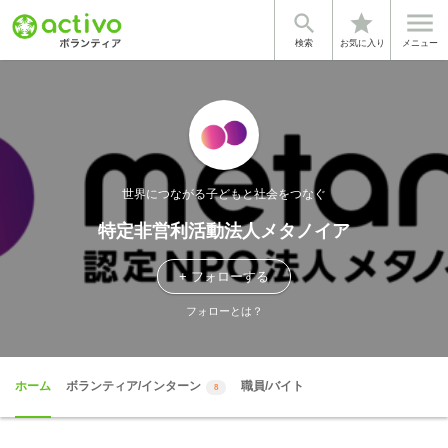


star
検索
お気に入り
メニュー
世界につながる子どもと社会をつなぐ
特定非営利活動法人メタノイア
+ フォローする
フォローとは？
ホーム
ボランティア/インターン
職員/バイト
8