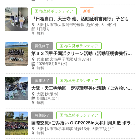
国内/単発ボランティア
新着
『日程自由、天王寺 他、活動証明書発行』子ども食堂の街頭募金活動！
大阪 [大阪市/大阪阿部野橋駅 徒歩1分, 大...他1件
1日限り
無料
募集終了
国内/単発ボランティア
第３３回甲子園浜クリーン活動（活動証明書発行可・西宮市）
兵庫 [西宮市/甲子園駅 徒歩37分]
2026年8月5日(水)
無料
募集終了
国内/単発ボランティア
大阪・天王寺地区 定期環境美化活動（ごみ拾い）に参加しませんか？
大阪 [大阪市]
期間は相談可
無料
募集終了
国内/単発ボランティア
国際交流×ごみ拾い OICP2025in大和川河川敷 ボランティア募集！
大阪 [大阪市/杉本町駅 徒歩13分, 大阪市/あびこ...
無料