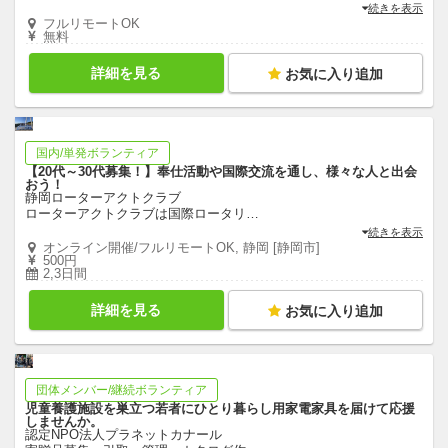
続きを表示
フルリモートOK
無料
詳細を見る
お気に入り追加
国内/単発ボランティア
【20代～30代募集！】奉仕活動や国際交流を通し、様々な人と出会
おう！
静岡ローターアクトクラブ
ローターアクトクラブは国際ロータリ
…
続きを表示
オンライン開催/フルリモートOK, 静岡 [静岡市]
500円
2,3日間
詳細を見る
お気に入り追加
団体メンバー/継続ボランティア
児童養護施設を巣立つ若者にひとり暮らし用家電家具を届けて応援
しませんか。
認定NPO法人プラネットカナール