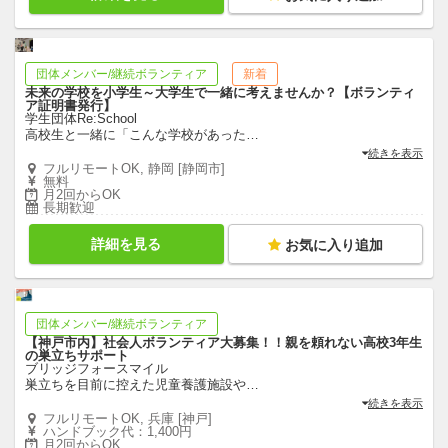
団体メンバー/継続ボランティア
新着
未来の学校を小学生～大学生で一緒に考えませんか？【ボランティ
ア証明書発行】
学生団体Re:School
高校生と一緒に「こんな学校があった
…
続きを表示
フルリモートOK, 静岡 [静岡市]
無料
月2回からOK
長期歓迎
詳細を見る
お気に入り追加
団体メンバー/継続ボランティア
【神戸市内】社会人ボランティア大募集！！親を頼れない高校3年生
の巣立ちサポート
ブリッジフォースマイル
巣立ちを目前に控えた児童養護施設や
…
続きを表示
フルリモートOK, 兵庫 [神戸]
ハンドブック代：1,400円
月2回からOK