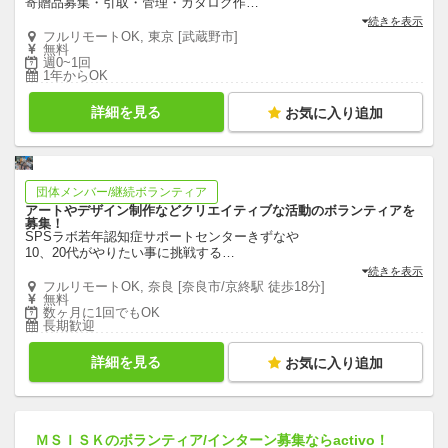
寄贈品募集・引取・管理・カタログ作
…
続きを表示
フルリモートOK, 東京 [武蔵野市]
無料
週0~1回
1年からOK
詳細を見る
お気に入り追加
団体メンバー/継続ボランティア
アートやデザイン制作などクリエイティブな活動のボランティアを
募集！
SPSラボ若年認知症サポートセンターきずなや
10、20代がやりたい事に挑戦する
…
続きを表示
フルリモートOK, 奈良 [奈良市/京終駅 徒歩18分]
無料
数ヶ月に1回でもOK
長期歓迎
詳細を見る
お気に入り追加
ＭＳＩＳＫのボランティア/インターン募集ならactivo！