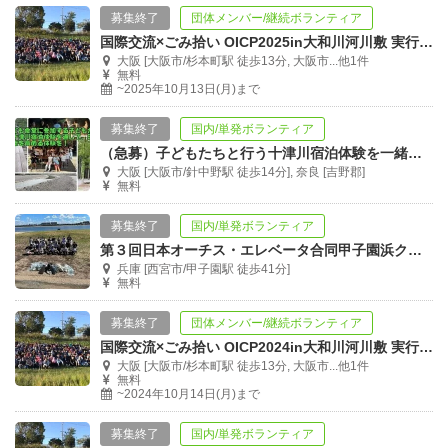
募集終了
団体メンバー/継続ボランティア
国際交流×ごみ拾い OICP2025in大和川河川敷 実行委員募集！
大阪 [大阪市/杉本町駅 徒歩13分, 大阪市...他1件
無料
~2025年10月13日(月)まで
募集終了
国内/単発ボランティア
（急募）子どもたちと行う十津川宿泊体験を一緒に企画・運営しませんか？
大阪 [大阪市/針中野駅 徒歩14分], 奈良 [吉野郡]
無料
募集終了
国内/単発ボランティア
第３回日本オーチス・エレベータ合同甲子園浜クリーン活動（証明書発行可・西宮市）
兵庫 [西宮市/甲子園駅 徒歩41分]
無料
募集終了
団体メンバー/継続ボランティア
国際交流×ごみ拾い OICP2024in大和川河川敷 実行委員募集！
大阪 [大阪市/杉本町駅 徒歩13分, 大阪市...他1件
無料
~2024年10月14日(月)まで
募集終了
国内/単発ボランティア