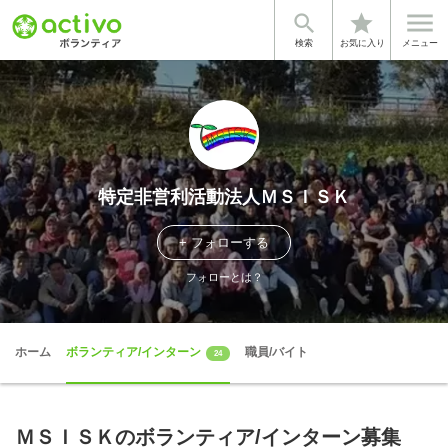


star
検索
お気に入り
メニュー
特定非営利活動法人ＭＳＩＳＫ
+ フォローする
フォローとは？
ホーム
ボランティア/インターン
職員/バイト
24
ＭＳＩＳＫのボランティア/インターン募集