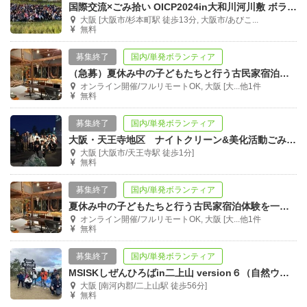
国際交流×ごみ拾い OICP2024in大和川河川敷 ボランティア募集！
大阪 [大阪市/杉本町駅 徒歩13分, 大阪市/あびこ...
無料
募集終了
国内/単発ボランティア
（急募）夏休み中の子どもたちと行う古民家宿泊体験を一緒に企画・運営しませんか？
オンライン開催/フルリモートOK, 大阪 [大...他1件
無料
募集終了
国内/単発ボランティア
大阪・天王寺地区 ナイトクリーン&美化活動ごみ調査に参加しませんか？
大阪 [大阪市/天王寺駅 徒歩1分]
無料
募集終了
国内/単発ボランティア
夏休み中の子どもたちと行う古民家宿泊体験を一緒に企画・運営しませんか？
オンライン開催/フルリモートOK, 大阪 [大...他1件
無料
募集終了
国内/単発ボランティア
MSISKしぜんひろばin二上山 version６（自然ウォーク）
大阪 [南河内郡/二上山駅 徒歩56分]
無料