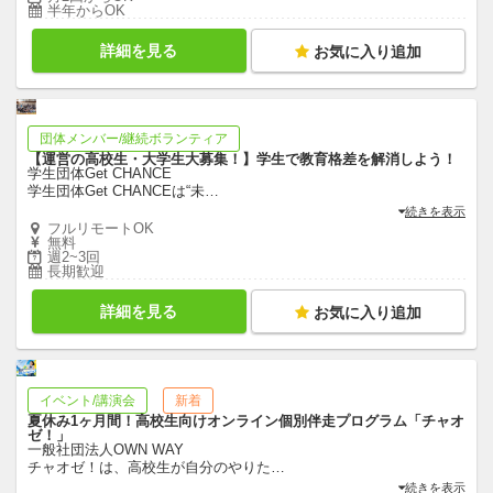
半年からOK
詳細を見る
お気に入り追加
団体メンバー/継続ボランティア
【運営の高校生・大学生大募集！】学生で教育格差を解消しよう！
学生団体Get CHANCE
学生団体Get CHANCEは“未
…
続きを表示
フルリモートOK
無料
週2~3回
長期歓迎
詳細を見る
お気に入り追加
イベント/講演会
新着
夏休み1ヶ月間！高校生向けオンライン個別伴走プログラム「チャオ
ゼ！」
一般社団法人OWN WAY
チャオゼ！は、高校生が自分のやりた
…
続きを表示