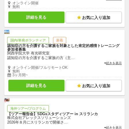
オンライン開催
無料
詳細を見る
お気に入り追加
国内/単発ボランティア
新着
認知症の方を介護するご家族を対象とした肯定的感情トレーニング
参加者募集
関西学院大学 有光研究室
認知症の方を介護するご家族の方（主
…
続きを表示
オンライン開催/フルリモートOK
無料
3ヶ月間~
詳細を見る
お気に入り追加
海外ツアー/プログラム
【ツアー報告会】SDGsスタディツアー in スリランカ
株式会社アレックスソリューションズ
2026年８月にスリランカで開催さ
…
続きを表示