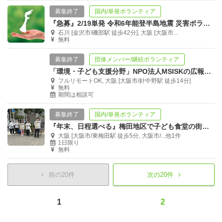
募集終了
国内/単発ボランティア
『急募』2/19単発 令和6年能登半島地震 災害ボランティア募集
石川 [金沢市/磯部駅 徒歩42分], 大阪 [大阪市...
無料
募集終了
団体メンバー/継続ボランティア
「環境・子ども支援分野」NPO法人MSISKの広報担当募集！！
フルリモートOK, 大阪 [大阪市/針中野駅 徒歩14分]
無料
期間は相談可
募集終了
国内/単発ボランティア
『年末、日程選べる』梅田地区で子ども食堂の街頭募金活動で気軽に社会貢献！
大阪 [大阪市/東梅田駅 徒歩5分, 大阪市/...他1件
1日限り
無料
前の20件
次の20件
1
2