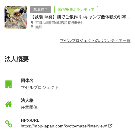
募集終了
国内/単発ボランティア
【城陽 単発】畑でご飯作り♪キャンプ飯体験の引率ボランティア募集！
京都 [城陽市/城陽駅 徒歩9分]
無料
マゼルプロジェクトのボランティア一覧
法人概要
団体名
マゼルプロジェクト
法人格
任意団体
HPのURL
https://mbp-japan.com/kyoto/mazel/interview/