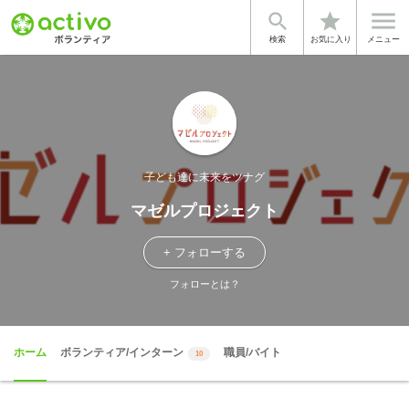


star
検索
お気に入り
メニュー
子ども達に未来をツナグ
マゼルプロジェクト
+ フォローする
フォローとは？
ホーム
ボランティア/インターン
職員/バイト
10