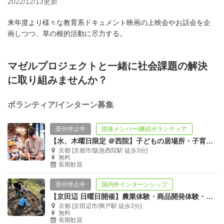
2022/12/13更新
来年度より様々な教育系ドキュメント映画の上映会やお話会を企
画しつつ、草の根的活動に尽力する。
マゼルプロジェクトと一緒に社会課題の解決
に取り組みませんか？
ボランティア/インターン募集
受付停止中
団体メンバー/継続ボランティア
【水、木曜日限定 ＠西院】子どもの居場所・子育てカフェ 運営メンバー募集！
京都 [京都市/阪急西院駅 徒歩3分]
無料
長期歓迎
受付停止中
国内外インターンシップ
【京田辺 日曜日開催】農業体験・商品開発体験・販売体験！引率ボランティア♪
京都 [京田辺市/興戸駅 徒歩3分]
無料
長期歓迎