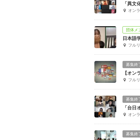
「異文
オン
団体メ
日本語
フルリ
募集終
【オンラ
フルリ
募集終
「台日
オン
募集終