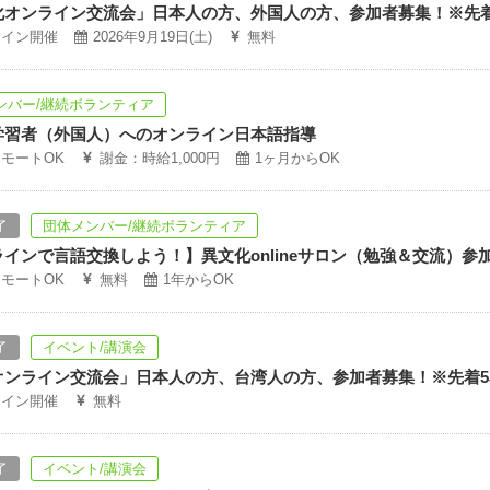
化オンライン交流会」日本人の方、外国人の方、参加者募集！※先着
ライン開催
2026年9月19日(土)
無料
ンバー/継続ボランティア
学習者（外国人）へのオンライン日本語指導
モートOK
謝金：時給1,000円
1ヶ月からOK
了
団体メンバー/継続ボランティア
インで言語交換しよう！】異文化onlineサロン（勉強＆交流）参
モートOK
無料
1年からOK
了
イベント/講演会
オンライン交流会」日本人の方、台湾人の方、参加者募集！※先着5
ライン開催
無料
了
イベント/講演会