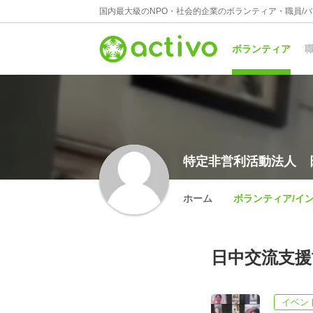
国内最大級のNPO・社会的企業のボランティア・職員/
ボランティア
職
特定非営利活動法人 
ホーム
ボランティア/イ
日中交流支援
イベン