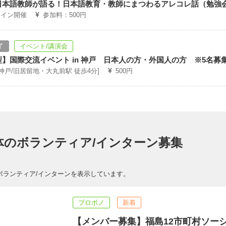
日本語教師が語る！日本語教育・教師にまつわるアレコレ話（勉強
ライン開催
参加料：500円
了
イベント/講演会
型】国際交流イベント in 神戸 日本人の方・外国人の方 ※5名
[神戸/旧居留地・大丸前駅 徒歩4分]
500円
体のボランティア/インターン募集
ボランティア/インターンを表示しています。
プロボノ
新着
【メンバー募集】福島12市町村ソー