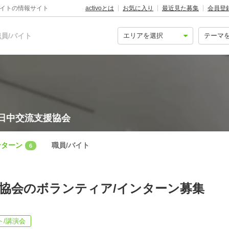
バイトの情報サイト
activoとは
お気に入り
最近見た募集
会員登
員/バイト
日中交流支援協会
ンターン
職員/バイト
6
協会のボランティア/インターン募集
ト/講演会