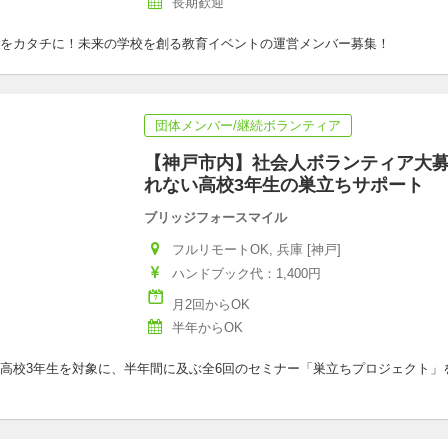
長期歓迎
をカタチに！未来の学校を創る教育イベントの運営メンバー募集！
団体メンバー/継続ボランティア
【神戸市内】社会人ボランティア大
れない高校3年生の巣立ちサポート
ブリッジフォースマイル
フルリモートOK, 兵庫 [神戸]
ハンドブック代：1,400円
月2回からOK
半年からOK
高校3年生を対象に、半年間に及ぶ全6回のセミナー「巣立ちプロジェクト」