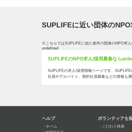
SUPLIFEに近い団体のNP
※こちらではSUPLIFEに似た条件の団体のNPO求
undefined
SUPLIFEのNPO求人/採用募集ならacti
SUPLIFEの求人/採用情報ページです。SUP
社員やアルバイト、契約社員募集などの情報も満
ヘルプ
ボランティアを
ホーム
こだわり検索
activoとは