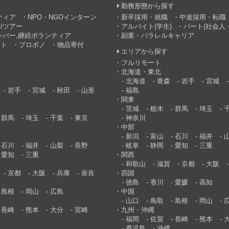
す
勤務形態から探す
ティア
NPO・NGOインターン
新卒採用・就職
中途採用・転職
/ツアー
アルバイト(学生)
パート(社会人・
ンバー,継続ボランティア
副業・パラレルキャリア
ント
プロボノ
物品寄付
エリアから探す
フルリモート
北海道・東北
北海道
青森
岩手
宮城
岩手
宮城
秋田
山形
福島
関東
茨城
栃木
群馬
埼玉
群馬
埼玉
千葉
東京
神奈川
中部
新潟
富山
石川
福井
石川
福井
山梨
長野
岐阜
静岡
愛知
三重
愛知
三重
関西
和歌山
滋賀
京都
大阪
京都
大阪
兵庫
奈良
四国
徳島
香川
愛媛
高知
島根
岡山
広島
中国
山口
鳥取
島根
岡山
長崎
熊本
大分
宮崎
九州・沖縄
福岡
佐賀
長崎
熊本
鹿児島
沖縄