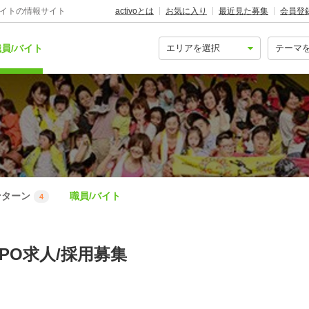
バイトの情報サイト
activoとは
お気に入り
最近見た募集
会員登
員/バイト
ンターン
職員/バイト
4
のNPO求人/採用募集