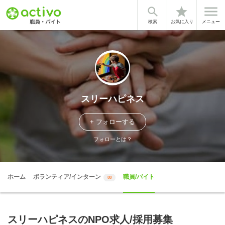


star
検索
お気に入り
メニュー
スリーハピネス
+ フォローする
フォローとは？
ホーム
ボランティア/インターン
職員/バイト
88
スリーハピネスのNPO求人/採用募集