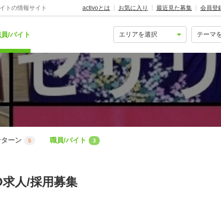
バイトの情報サイト
activoとは
お気に入り
最近見た募集
会員登
員/バイト
ンターン
職員/バイト
5
3
O求人/採用募集