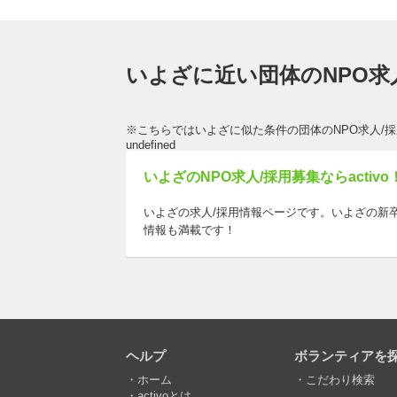
いよざに近い団体のNPO求
※こちらではいよざに似た条件の団体のNPO求人/
undefined
いよざのNPO求人/採用募集ならactivo
いよざの求人/採用情報ページです。いよざの新
情報も満載です！
ヘルプ
ボランティアを
ホーム
こだわり検索
activoとは