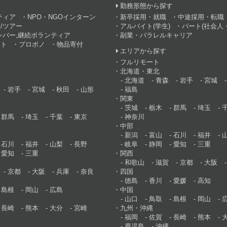
す
勤務形態から探す
ティア
NPO・NGOインターン
新卒採用・就職
中途採用・転職
/ツアー
アルバイト(学生)
パート(社会人・
ンバー,継続ボランティア
副業・パラレルキャリア
ント
プロボノ
物品寄付
エリアから探す
フルリモート
北海道・東北
北海道
青森
岩手
宮城
岩手
宮城
秋田
山形
福島
関東
茨城
栃木
群馬
埼玉
群馬
埼玉
千葉
東京
神奈川
中部
新潟
富山
石川
福井
石川
福井
山梨
長野
岐阜
静岡
愛知
三重
愛知
三重
関西
和歌山
滋賀
京都
大阪
京都
大阪
兵庫
奈良
四国
徳島
香川
愛媛
高知
島根
岡山
広島
中国
山口
鳥取
島根
岡山
長崎
熊本
大分
宮崎
九州・沖縄
福岡
佐賀
長崎
熊本
鹿児島
沖縄