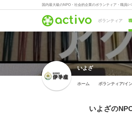
国内最大級のNPO・社会的企業のボランティア・職員/
ボランティア
職
いよざ
ホーム
ボランティア/イ
いよざのNP