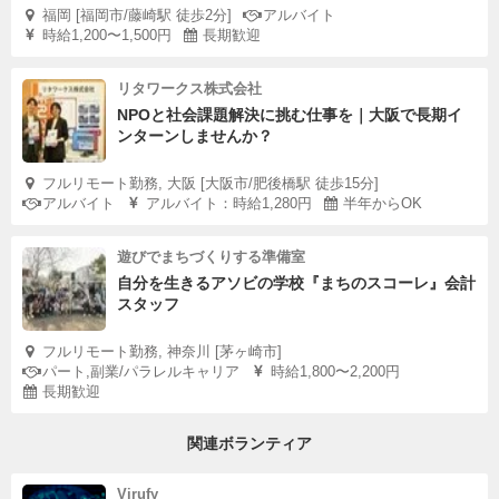
福岡 [福岡市/藤崎駅 徒歩2分]
アルバイト
時給1,200〜1,500円
長期歓迎
リタワークス株式会社
NPOと社会課題解決に挑む仕事を｜大阪で長期イ
ンターンしませんか？
フルリモート勤務, 大阪 [大阪市/肥後橋駅 徒歩15分]
アルバイト
アルバイト：時給1,280円
半年からOK
遊びでまちづくりする準備室
自分を生きるアソビの学校『まちのスコーレ』会計
スタッフ
フルリモート勤務, 神奈川 [茅ヶ崎市]
パート,副業/パラレルキャリア
時給1,800〜2,200円
長期歓迎
関連ボランティア
Virufy