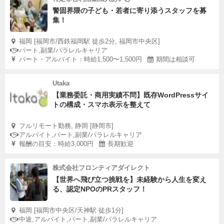
警固界隈の子ども・若者に寄り添うスタッフを募
集！
福岡 [福岡市/西鉄福岡駅 徒歩2分, 福岡市中央区]
パート,副業/パラレルキャリア
パート・アルバイト：時給1,500〜1,500円
期間は相談可
Utaka
【業務委託・商用実績不問】既存WordPressサイ
トの構成・スマホ表示を整えて
フルリモート勤務, 静岡 [静岡市]
アルバイト,パート,副業/パラレルキャリア
報酬の目安：時給3,000円
長期歓迎
株式会社フロンティアダイレクト
【世界へ飛び立つ挑戦を】未経験から人生を変え
る、認定NPOのPRスタッフ！
福岡 [福岡市中央区/天神駅 徒歩1分]
中途,アルバイト,パート,副業/パラレルキャリア