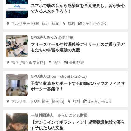
スマホで咳の音から感染症を早期発見し、皆が安心
できる未来を作ろう！
フルリモートOK, 福井, 福岡
無料
3ヶ月からOK
NPO法人みんなの学び館
フリースクールや放課後等デイサービスに通う子ど
もたちの学習や活動の支援
福岡 [福岡市早良区]
無料
長期歓迎
NPO法人Chou・chou(シュシュ)
子育て家庭をサポートする組織のバックオフィスサ
ポーター募集中！
フルリモートOK, 福岡 [福岡市]
無料
1ヶ月からOK
一般財団法人 みらいこども財団
【オンラインでボランティア】児童養護施設で暮ら
す子供たちの支援