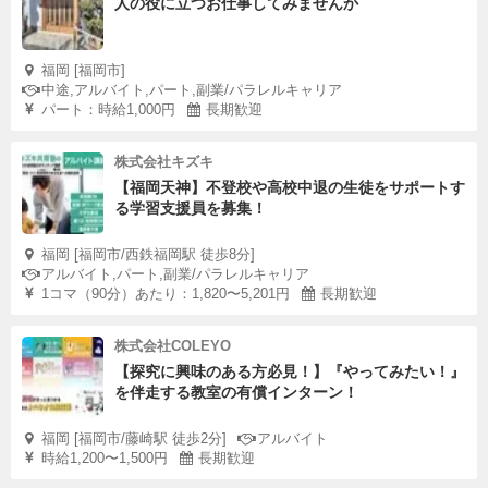
人の役に立つお仕事してみませんか
福岡 [福岡市]
中途,アルバイト,パート,副業/パラレルキャリア
パート：時給1,000円
長期歓迎
株式会社キズキ
【福岡天神】不登校や高校中退の生徒をサポートす
る学習支援員を募集！
福岡 [福岡市/西鉄福岡駅 徒歩8分]
アルバイト,パート,副業/パラレルキャリア
1コマ（90分）あたり：1,820〜5,201円
長期歓迎
株式会社COLEYO
【探究に興味のある方必見！】『やってみたい！』
を伴走する教室の有償インターン！
福岡 [福岡市/藤崎駅 徒歩2分]
アルバイト
時給1,200〜1,500円
長期歓迎