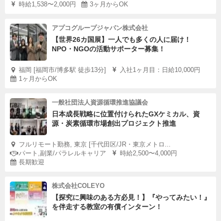
時給1,538〜2,000円
3ヶ月からOK
アプコグループジャパン株式会社
【世界26カ国展】一人でも多くの人に届け！
NPO・NGOの活動サポーター募集！
福岡 [福岡市/博多駅 徒歩13分]
入社1ヶ月目：日給10,000円
1ヶ月からOK
一般社団法人資源循環推進協議会
日本成長戦略に位置付けられたGXケミカル、資
源・炭素循環市場創出プロジェクト推進
フルリモート勤務, 東京 [千代田区/JR・東京メトロ...
パート,副業/パラレルキャリア
時給2,500〜4,000円
長期歓迎
株式会社COLEYO
【探究に興味のある方必見！】『やってみたい！』
を伴走する教室の有償インターン！