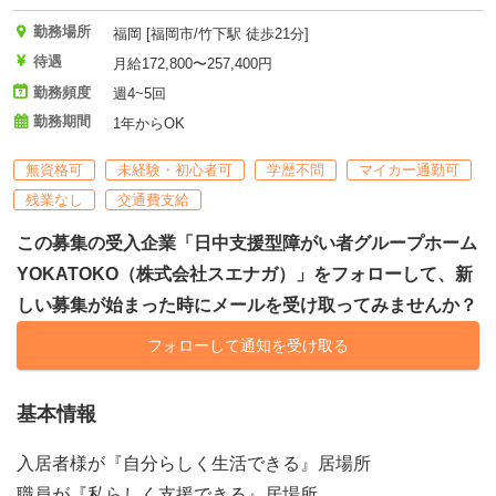
勤務場所
福岡 [福岡市/竹下駅 徒歩21分]
待遇
月給172,800〜257,400円
勤務頻度
週4~5回
勤務期間
1年からOK
無資格可
未経験・初心者可
学歴不問
マイカー通勤可
残業なし
交通費支給
この募集の受入企業「日中支援型障がい者グループホーム
YOKATOKO（株式会社スエナガ）」をフォローして、新
しい募集が始まった時にメールを受け取ってみませんか？
フォローして通知を受け取る
基本情報
入居者様が『自分らしく生活できる』居場所
職員が『私らしく支援できる』居場所