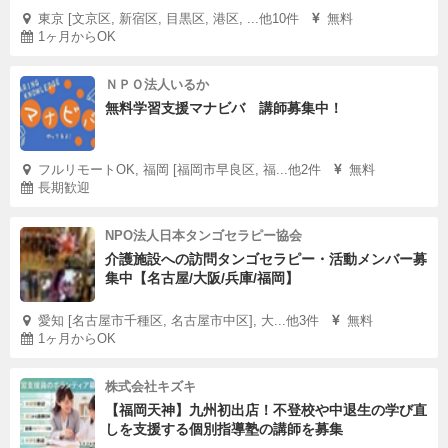
東京 [文京区, 新宿区, 目黒区, 港区, ...他10件
無料
1ヶ月からOK
ＮＰＯ法人いるか
無料学習支援マナビバ 講師募集中！
フルリモートOK, 福岡 [福岡市早良区, 福...他2件
無料
長期歓迎
NPO法人日本タンゴセラピー協会
介護施設への訪問タンゴセラピー・活動メンバー募
集中【名古屋/大阪/兵庫/福岡】
愛知 [名古屋市千種区, 名古屋市中区], 大...他3件
無料
1ヶ月からOK
株式会社キズキ
【福岡天神】九州初出店！不登校や中退生の学び直
しを支援する個別指導塾の講師を募集