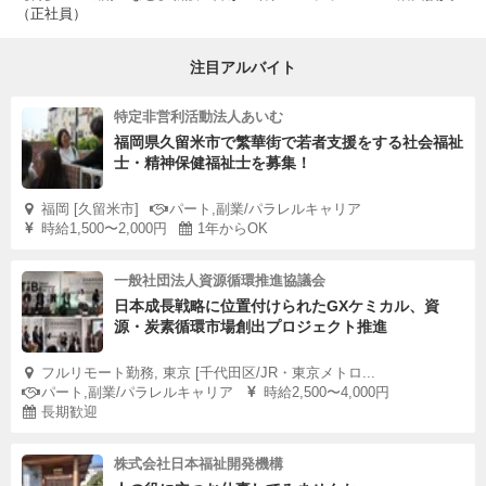
（正社員）
注目アルバイト
特定非営利活動法人あいむ
福岡県久留米市で繁華街で若者支援をする社会福祉
士・精神保健福祉士を募集！
福岡 [久留米市]
パート,副業/パラレルキャリア
時給1,500〜2,000円
1年からOK
一般社団法人資源循環推進協議会
日本成長戦略に位置付けられたGXケミカル、資
源・炭素循環市場創出プロジェクト推進
フルリモート勤務, 東京 [千代田区/JR・東京メトロ...
パート,副業/パラレルキャリア
時給2,500〜4,000円
長期歓迎
株式会社日本福祉開発機構