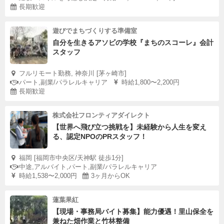
長期歓迎
遊びでまちづくりする準備室
自分を生きるアソビの学校『まちのスコーレ』会計
スタッフ
フルリモート勤務, 神奈川 [茅ヶ崎市]
パート,副業/パラレルキャリア
時給1,800〜2,200円
長期歓迎
株式会社フロンティアダイレクト
【世界へ飛び立つ挑戦を】未経験から人生を変え
る、認定NPOのPRスタッフ！
福岡 [福岡市中央区/天神駅 徒歩1分]
中途,アルバイト,パート,副業/パラレルキャリア
時給1,538〜2,000円
3ヶ月からOK
蓮葉果紅
【現場・事務局バイト募集】能力優遇！里山保全を
兼ねた畑作業と竹林整備