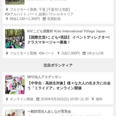
フルリモート勤務, 千葉 [千葉市/土気駅]
アルバイト,パート,副業/パラレルキャリア
時給1,140〜1,300円
長期歓迎
KIVこども国際村 Kids International Village Japan
【国際交流×こども×英語】 イベントディレクター/
クラスマネージャー募集！
フルリモート勤務
パート
日給7,000円
1年からOK
注目ボランティア
NPO法人アスデッサン
【中学生・高校生対象】様々な大人の生き方に出会
う「ミライドア」オンライン開催
オンライン開催
2026年8月16日(日) 10:00~11:30
無料
一般財団法人あしなが育英会