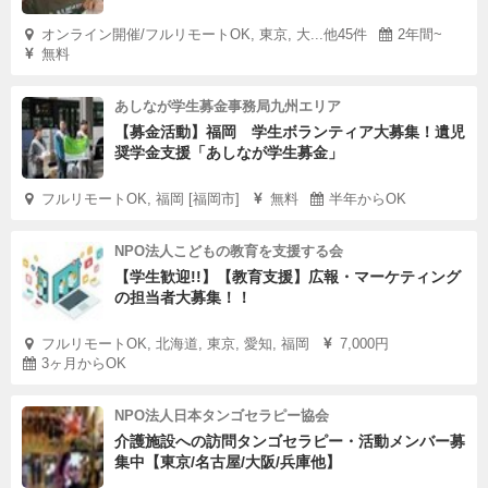
オンライン開催/フルリモートOK, 東京, 大...他45件
2年間~
無料
あしなが学生募金事務局九州エリア
【募金活動】福岡 学生ボランティア大募集！遺児
奨学金支援「あしなが学生募金」
フルリモートOK, 福岡 [福岡市]
無料
半年からOK
NPO法人こどもの教育を支援する会
【学生歓迎!!】【教育支援】広報・マーケティング
の担当者大募集！！
フルリモートOK, 北海道, 東京, 愛知, 福岡
7,000円
3ヶ月からOK
NPO法人日本タンゴセラピー協会
介護施設への訪問タンゴセラピー・活動メンバー募
集中【東京/名古屋/大阪/兵庫他】