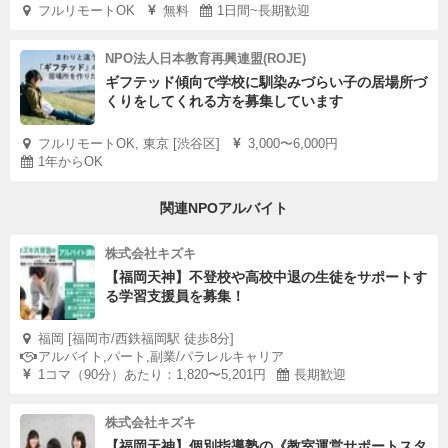
フルリモートOK
無料
1日間~長期歓迎
NPO法人日本教育再興連盟(ROJE)
ギフテッド傾向で学校に馴染みづらい子の居場所づ
くりをしてくれる方を募集しています
フルリモートOK, 東京 [渋谷区]
3,000〜6,000円
1年からOK
関連NPOアルバイト
株式会社キズキ
【福岡天神】不登校や高校中退の生徒をサポートす
る学習支援員を募集！
福岡 [福岡市/西鉄福岡駅 徒歩8分]
アルバイト,パート,副業/パラレルキャリア
1コマ（90分）あたり：1,820〜5,201円
長期歓迎
株式会社キズキ
【福岡天神】個別指導塾の《教室運営サポートスタ