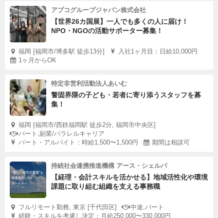
アプコグループジャパン株式会社
【世界26カ国展】一人でも多くの人に届け！
NPO・NGOの活動サポーター募集！
福岡 [福岡市/博多駅 徒歩13分]
入社1ヶ月目：日給10,000円
1ヶ月からOK
特定非営利活動法人あいむ
警固界隈の子ども・若者に寄り添うスタッフを募
集！
福岡 [福岡市/西鉄福岡駅 徒歩2分, 福岡市中央区]
パート,副業/パラレルキャリア
パート・アルバイト：時給1,500〜1,500円
期間は相談可
持続社会連携推進機構 アース・シェルパ
【経理・会計スキルを活かせる】地域活性化や環境
課題に取り組む組織を支える事務職
フルリモート勤務, 東京 [千代田区]
中途,パート
経験・スキルを考慮し決定：月給250,000〜330,000円