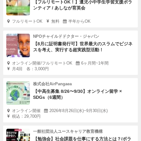
【フルリモートOK！】遺児小中学生学習支援ボラ
ンティア / あしなが育英会
フルリモートOK
無料
半年からOK
NPOチャイルドドクター・ジャパン
【8月に証明書発行可】世界最大のスラムでビジネ
スを考え、実行する超実践型活動！
オンライン開催/フルリモートOK
6ヶ月間~1年間
月4回 各：3,000円
株式会社AirPangaea
【中高生募集 8/26〜9/30】オンライン留学 ×
SDGs（6週間）
オンライン開催
2026年8月26日(水)~9月30日(水)
税込：29,700円
一般社団法人ユースキャリア教育機構
【勉強会】社会課題を仕事にする方法とは？/ボラ