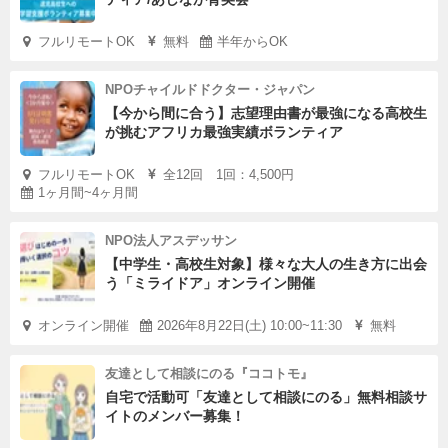
フルリモートOK
無料
半年からOK
NPOチャイルドドクター・ジャパン
【今から間に合う】志望理由書が最強になる高校生
が挑むアフリカ最強実績ボランティア
フルリモートOK
全12回 1回：4,500円
1ヶ月間~4ヶ月間
NPO法人アスデッサン
【中学生・高校生対象】様々な大人の生き方に出会
う「ミライドア」オンライン開催
オンライン開催
2026年8月22日(土) 10:00~11:30
無料
友達として相談にのる『ココトモ』
自宅で活動可「友達として相談にのる」無料相談サ
イトのメンバー募集！