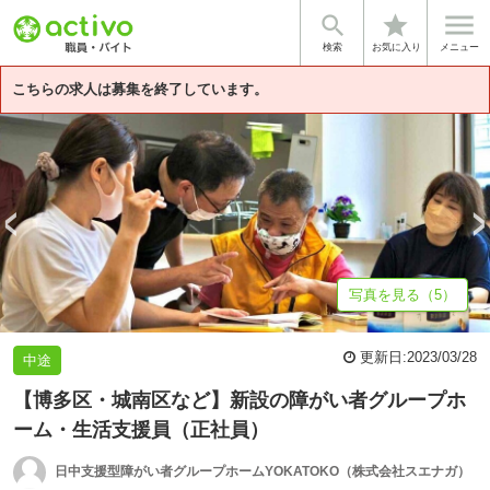


star
基本情報
募集詳細
体験談・雰囲気
企業情報
検索
お気に入り
メニュー
こちらの求人は募集を終了しています。
写真を見る（5）
更新日:
2023/03/28
中途
【博多区・城南区など】新設の障がい者グループホ
ーム・生活支援員（正社員）
日中支援型障がい者グループホームYOKATOKO（株式会社スエナガ）