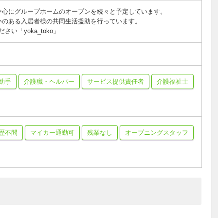
中心にグループホームのオープンを続々と予定しています。
いのある入居者様の共同生活援助を行っています。
ださい「yoka_toko」
助手
介護職・ヘルパー
サービス提供責任者
介護福祉士
歴不問
マイカー通勤可
残業なし
オープニングスタッフ