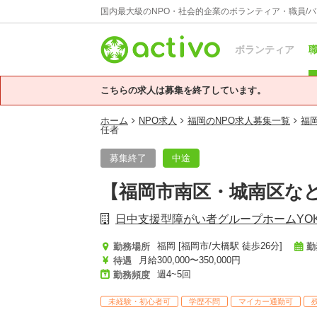
国内最大級のNPO・社会的企業のボランティア・職員/
ボランティア
職
こちらの求人は募集を終了しています。
ホーム
NPO求人
福岡のNPO求人募集一覧
福
任者
募集終了
中途
【福岡市南区・城南区な
日中支援型障がい者グループホームYOK
福岡 [福岡市/大橋駅 徒歩26分]
勤務場所
勤
月給300,000〜350,000円
待遇
週4~5回
勤務頻度
未経験・初心者可
学歴不問
マイカー通勤可