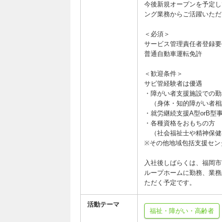
今後新規オープンを予定し
ング業務からご活躍いただ
＜必須＞
サービス管理責任者登録要
普通自動車運転免許
＜歓迎条件＞
サビ管経験者は優遇
・障がい者支援施設での勤
（身体・知的障がい者相
・就労継続支援A型orB型
・各種資格をおもちの方
（社会福祉士や精神保健
※その他地域包括支援セン
入社後しばらくは、福岡市南
ループホームに勤務、業務
ただく予定です。
活動テーマ
福祉・障がい・高齢者