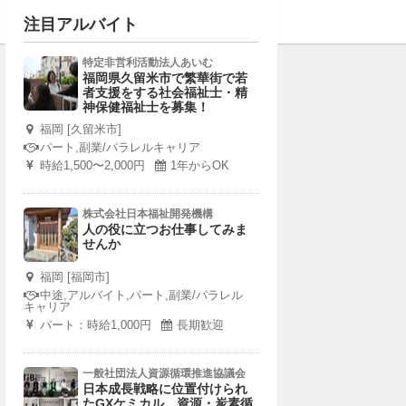
注目アルバイト
特定非営利活動法人あいむ
福岡県久留米市で繁華街で若
者支援をする社会福祉士・精
神保健福祉士を募集！
福岡 [久留米市]
パート,副業/パラレルキャリア
時給1,500〜2,000円
1年からOK
株式会社日本福祉開発機構
人の役に立つお仕事してみま
せんか
福岡 [福岡市]
中途,アルバイト,パート,副業/パラレル
キャリア
パート：時給1,000円
長期歓迎
一般社団法人資源循環推進協議会
日本成長戦略に位置付けられ
たGXケミカル、資源・炭素循