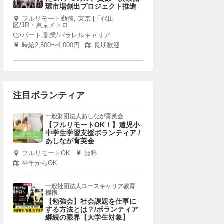
環市場創出プロジェクト推進
フルリモート勤務, 東京 [千代田
区/JR・東京メトロ...
パート,副業/パラレルキャリア
時給2,500〜4,000円
長期歓迎
注目ボランティア
一般財団法人あしなが育英会
【フルリモートOK！】遺児小
中学生学習支援ボランティア /
あしなが育英会
フルリモートOK
無料
半年からOK
一般社団法人ユースキャリア教育
機構
【勉強会】社会課題を仕事に
する方法とは？/ボランティア
継続の限界【大学生対象】