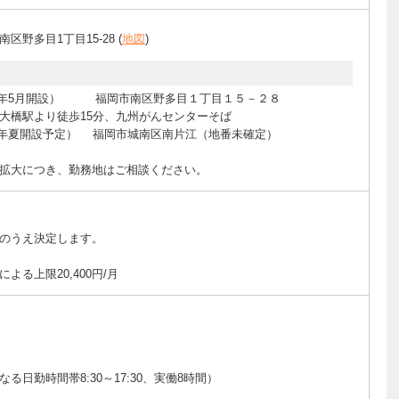
区野多目1丁目15-28 (
地図
)
2022年5月開設） 福岡市南区野多目１丁目１５－２８
橋駅より徒歩15分、九州がんセンターそば
023年夏開設予定） 福岡市城南区南片江（地番未確定）
拡大につき、勤務地はご相談ください。
のうえ決定します。
）
る上限20,400円/月
日勤時間帯8:30～17:30、実働8時間）