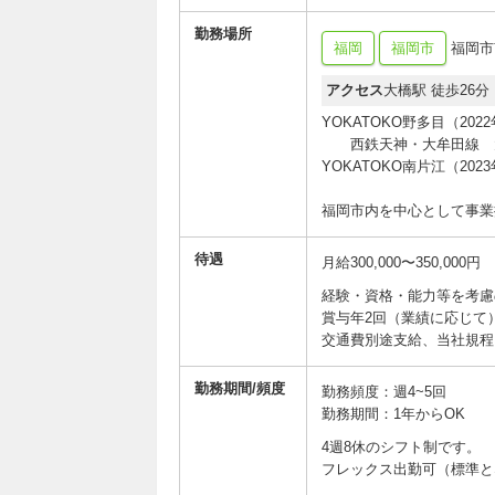
勤務場所
福岡
福岡市
福岡市南
アクセス
大橋駅 徒歩26分
YOKATOKO野多目（
西鉄天神・大牟田線 大
YOKATOKO南片江（2
福岡市内を中心として事業
待遇
月給300,000〜350,000円
経験・資格・能力等を考慮
賞与年2回（業績に応じて
交通費別途支給、当社規程によ
勤務期間/頻度
勤務頻度：週4~5回
勤務期間：1年からOK
4週8休のシフト制です。
フレックス出勤可（標準となる