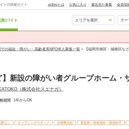
バイトの情報サイト
activoとは
お気に入り
最近見た募集
会員登
員/バイト
岡での福祉・障がい・高齢者系NPO求人募集一覧
【福岡市南区・城南区な
ど】新設の障がい者グループホーム・
ATOKO（株式会社スエナガ）
1年からOK
務期間
残業なし
オープニングスタッフ
交通費支給
看護師・准看護師・看護助手