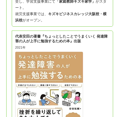
受し、学習支援事業にて
「家庭教師キズキ家学」
がスタ
ート。
就労支援事業では、
キズキビジネスカレッジ大阪校・
横
浜校
がオープン。
代表安田の著書『ちょっとしたことでうまくいく 発達障
害の人が上手に勉強するための本』出版
2021年