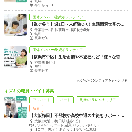
無料
半年からOK
団体メンバー/継続ボランティア
【鎌ケ谷市】週1日～未経験OK！生活困窮世帯の子ども向け《少人数型》学習サポート
千葉 [鎌ケ谷市/新鎌ヶ谷駅 徒歩5分]
無料
長期歓迎
団体メンバー/継続ボランティア
【横浜市中区】生活困窮や不登校など「様々な背景」のある中高生のための学習支援講師
神奈川 [横浜]
無料
長期歓迎
キズキのボランティアをもっと見る
キズキの職員・バイト募集
アルバイト
パート
副業/パラレルキャリア
新着
【大阪梅田】不登校や高校中退の生徒をサポートする学習支援員を募集！
大阪 [大阪市/梅田駅 徒歩9分]
アルバイト,パート,副業/パラレルキャリア
1コマ（90分）あたり：1,840〜5,300円