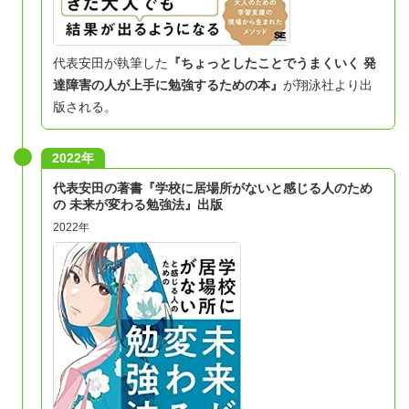
代表安田が執筆した
『
ちょっとしたことでうまくいく 発
達障害の人が上手に勉強するための本
』
が翔泳社より出
版される。
2022年
代表安田の著書『学校に居場所がないと感じる人のため
の 未来が変わる勉強法』出版
2022年