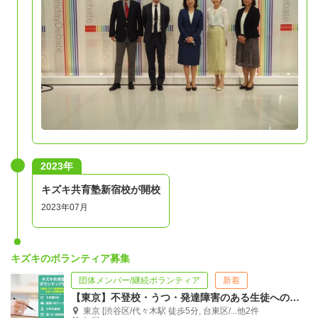
2023年
キズキ共育塾新宿校が開校
2023年07月
キズキのボランティア募集
団体メンバー/継続ボランティア
新着
【東京】不登校・うつ・発達障害のある生徒への完全1対1個別指導塾講師を募集
東京 [渋谷区/代々木駅 徒歩5分, 台東区/...他2件