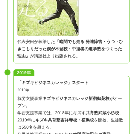
代表安田が執筆した
『暗闇でも走る 発達障害・うつ・ひ
きこもりだった僕が不登校・中退者の進学塾をつくった
理由』
が講談社より出版される。
2019年
「キズキビジネスカレッジ」スタート
2019年
就労支援事業
キズキビジネスカレッジ新宿御苑校が
オー
プン。
学習支援事業では、2018年に
キズキ共育塾武蔵小杉校
、
2019年に
キズキ共育塾吉祥寺校・横浜校
を開校。生徒数
は550名を超える。