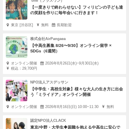
⁺one（プラスワン）
【一度きりで終わらせない】フィリピンの子ども達
の笑顔を作りに毎年会いに行きます！
東京 [渋谷区]
無料
長期歓迎
株式会社AirPangaea
【中高生募集 8/26〜9/30】オンライン留学 ×
SDGs（6週間）
オンライン開催
2026年8月26日(水)~9月30日(水)
税込：29,700円
NPO法人アスデッサン
【中学生・高校生対象】様々な大人の生き方に出会
う「ミライドア」オンライン開催
オンライン開催
2026年8月16日(日) 10:00~11:30
無料
認定NPO法人CLACK
東京/中野・大学生🔶困難を抱える中高生に安心で