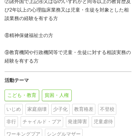
⑦諸外国で上記④又は⑤のいずれかと同等以上の教育歴及
び2年以上の心理臨床業務又は児童・生徒を対象とした相
談業務の経験を有する方
⑧精神保健福祉士の方
⑨教育機関や行政機関等で児童・生徒に対する相談実務の
経験を有する方
活動テーマ
こども・教育
貧困・人権
いじめ
家庭崩壊
少子化
教育格差
不登校
非行
チャイルド・プア
発達障害
児童虐待
ワーキングプア
シングルマザー