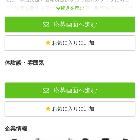
続きを読む
て、注意を要する子どもへの接し方等、助言を行っていた
だきます。
応募画面へ進む
お気に入りに追加
求める人物像
・子どもたちの気持ちにそっと寄り添い共感できる方
体験談・雰囲気
・責任感が強い方
・キズキの支援方針に共感いただける方
応募画面へ進む
お気に入りに追加
企業情報