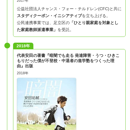
2017年
公益社団法人チャンス・フォー・チルドレン(CFC)と共に
スタディクーポン・イニシアティブ
を立ち上げる。
公民連携事業では、足立区の
「ひとり親家庭を対象とし
た家庭教師派遣事業」
を受託。
2018年
代表安田の著書『暗闇でも走る 発達障害・うつ・ひきこ
もりだった僕が不登校・中退者の進学塾をつくった理
由』出版
2018年