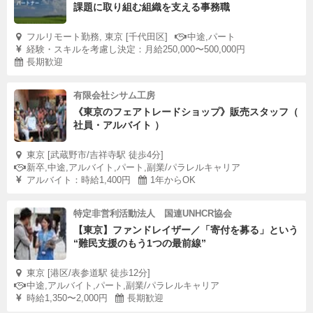
課題に取り組む組織を支える事務職
フルリモート勤務, 東京 [千代田区]
中途,パート
経験・スキルを考慮し決定：月給250,000〜500,000円
長期歓迎
有限会社シサム工房
《東京のフェアトレードショップ》販売スタッフ（
社員・アルバイト ）
東京 [武蔵野市/吉祥寺駅 徒歩4分]
新卒,中途,アルバイト,パート,副業/パラレルキャリア
アルバイト：時給1,400円
1年からOK
特定非営利活動法人 国連UNHCR協会
【東京】ファンドレイザー／「寄付を募る」という
“難民支援のもう1つの最前線”
東京 [港区/表参道駅 徒歩12分]
中途,アルバイト,パート,副業/パラレルキャリア
時給1,350〜2,000円
長期歓迎