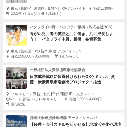
東京 [葛飾区, 葛飾区, 葛飾区]
アルバイト
時給1,300円
2026年7月1日(水)~8月31日(月)
バタフライ中野・バタフライ板橋（株式会社BCS)
障がい児、者の笑顔と共に働き、共に成長しよ
う！ バタフライ中野、板橋 各種募集
東京 [板橋区]
新卒,中途,アルバイト,パート
月給250,000〜350,000円
1年からOK
一般社団法人資源循環推進協議会
日本成長戦略に位置付けられたGXケミカル、資
源・炭素循環市場創出プロジェクト推進
フルリモート勤務, 東京 [千代田区/JR・東京メトロ...
パート,副業/パラレルキャリア
時給2,500〜4,000円
長期歓迎
持続社会連携推進機構 アース・シェルパ
【経理・会計スキルを活かせる】地域活性化や環境