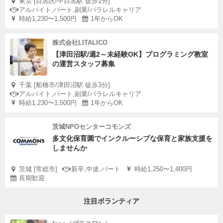
東京 [目黒区/中目黒駅 徒歩1分]
アルバイト,パート,副業/パラレルキャリア
時給1,230〜1,500円
1年からOK
株式会社LITALICO
【津田沼駅/週2～未経験OK】プログラミング教室
の運営スタッフ募集
千葉 [船橋市/津田沼駅 徒歩3分]
アルバイト,パート,副業/パラレルキャリア
時給1,230〜1,500円
1年からOK
茨城NPOセンターコモンズ
多文化保育園でインクルーシブな保育と家族支援を
しませんか
茨城 [常総市]
新卒,中途,パート
時給1,250〜1,400円
長期歓迎
注目ボランティア