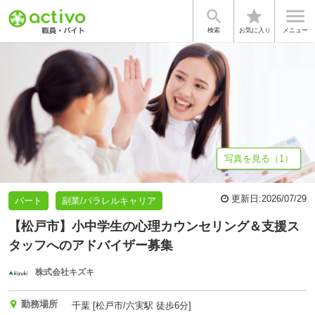


star
基本情報
募集詳細
体験談・雰囲気
企業情報
検索
お気に入り
メニュー
写真を見る（1）
更新日:
2026/07/29
パート
副業/パラレルキャリア
【松戸市】小中学生の心理カウンセリング＆支援ス
タッフへのアドバイザー募集
株式会社キズキ
勤務場所
千葉 [松戸市/六実駅 徒歩6分]