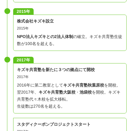
2015年
株式会社キズキ設立
2015年
NPO法人キズキとの2法人体制
の確立。キズキ共育塾生徒
数が100名を超える。
2017年
キズキ共育塾を新たに３つの拠点にて開校
2017年
2016年に第二教室として
キズキ共育塾秋葉原校
を開校。
翌2017年、
キズキ共育塾大阪校
・
池袋校
を開校。キズキ
共育塾代々木校を拡大移転。
生徒数は270名を超える。
スタディクーポンプロジェクトスタート