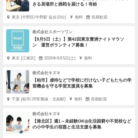
きる居場所と挑戦を届ける！有給
東京 [中野区/中野駅 徒歩10分]
無料
長期歓迎
株式会社スポーツワン
【9月5日（土）】第42回東京豊洲ナイトマラソ
ン 運営ボランティア募集！
東京 [江東区]
2026年9月5日(土)
無料
株式会社キズキ
【柏市】虐待などで学校に行けない子どもたちの学
習機会を守る学習支援員を募集
千葉 [柏市/JR常磐線・北柏駅]
無料
長期歓迎
株式会社キズキ
【港北区】週1～未経験OK◎生活困窮や不登校など
の小中学生の宿題と生活支援を募集