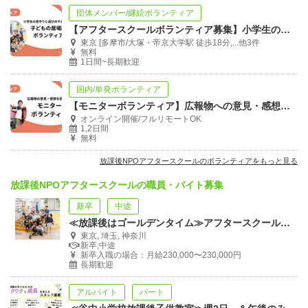
団体メンバー/継続ボランティア
【アフタースクールボランティア募集】小学生の居場所で見守りと遊びのサポート
東京 [多摩市/大塚・帝京大学駅 徒歩18分,...他3件
無料
1日間~長期歓迎
国内/単発ボランティア
【モニターボランティア】広報物への意見・感想をお寄せください
オンライン開催/フルリモートOK
1,2日間
無料
放課後NPOアフタースクールのボランティアをもっと見る
放課後NPOアフタースクールの職員・バイト募集
新卒
中途
≪放課後はゴールデンタイム≫アフタースクール拠点運営スタッフ募集！
東京, 埼玉, 神奈川
新卒,中途
新卒入職の場合：月給230,000〜230,000円
長期歓迎
アルバイト
パート