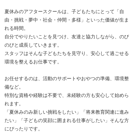
10:00～ プログラムサポート
11:45～ 昼食準備・提供・片付け
夏休みのアフタースクールは、子どもたちにとって「自
13:00 退勤
由・挑戦・夢中・社会・仲間・多様」といった価値が生ま
れる時間。
＜福利厚生・待遇＞
自分でやりたいことを見つけ、友達と協力しながら、のび
・加入保険は労働条件による
のびと成長していきます。
・職場内完全禁煙
スタッフはそんな子どもたちを見守り、安心して過ごせる
・服装自由 ※うごきやすい服装
環境を整えるお仕事です。
＜選考の流れ＞
お任せするのは、活動のサポートやおやつの準備、環境整
面接（履歴書持参）⇒合否決定
備など。
※面接時にご持参いただいた履歴書は、返却いたしかねま
特別な資格や経験は不要で、未経験の方も安心して始めら
すのであらかじめご了承ください。
れます。
※見学を兼ねて、職場体験していただくことがあります。
「夏休みのみ新しい挑戦をしたい」「将来教育関連に進み
※応募多数の場合は、事前に書類選考させていただくこと
たい」「子どもの笑顔に囲まれる仕事がしたい」そんな方
があります。
にぴったりです。