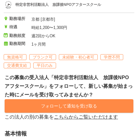
特定非営利活動法人 放課後NPOアフタースクール
勤務場所
京都 [京都市]
待遇
時給1,200〜1,300円
勤務頻度
週2回からOK
勤務期間
1ヶ月間
無資格可
ブランク可
未経験・初心者可
学歴不問
交通費支給
平日のみ
この募集の受入法人「特定非営利活動法人 放課後NPO
アフタースクール」をフォローして、新しい募集が始まっ
た時にメールを受け取ってみませんか？
フォローして通知を受け取る
この法人の別の募集を
こちらからご覧いただけます
基本情報