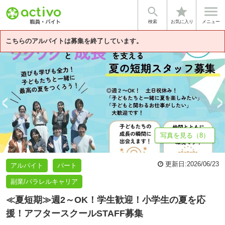


star
基本情報
募集詳細
体験談・雰囲気
法人情報
検索
お気に入り
メニュー
こちらのアルバイトは募集を終了しています。
写真を見る（8）
更新日:
2026/06/23
アルバイト
パート
副業/パラレルキャリア
≪夏短期≫週2～OK！学生歓迎！小学生の夏を応
援！アフタースクールSTAFF募集