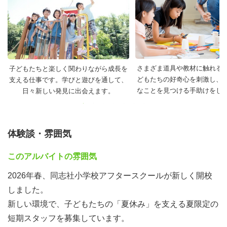
感じながらお仕事をしていただけますよ！
＜お任せするお仕事内容＞
■子どもサポート（一緒に体を動かすなどあそびのサポー
ト／子ども同士のトラブル、ケガ等の危険がないように見
さまざま道具や教材に触れる
子どもたちと楽しく関わりながら成長を
守り、起きた時の一時対応など）
どもたちの好奇心を刺激し、
支える仕事です。学びと遊びを通して、
■おやつの準備
なことを見つける手助けをし
日々新しい発見に出会えます。
■お掃除の環境整備
■帰宅時の駅までの付き添い
■プログラムやイベントの企画や運営サポート
体験談・雰囲気
※できる方はパソコン入力などの簡単な事務作業
このアルバイトの雰囲気
＜午前中勤務の場合のスケジュールをご紹介＞※一例です
2026年春、同志社小学校アフタースクールが新しく開校
7:30～ 開室準備
しました。
8:00～ 登室見守り
新しい環境で、子どもたちの「夏休み」を支える夏限定の
9:00～ 子どもの自由遊びサポート
短期スタッフを募集しています。