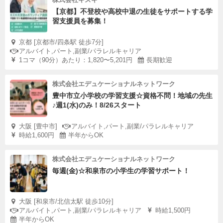
【京都】不登校や高校中退の生徒をサポートする学
習支援員を募集！
京都 [京都市/四条駅 徒歩7分]
アルバイト,パート,副業/パラレルキャリア
1コマ（90分）あたり：1,820〜5,201円
長期歓迎
株式会社エデュケーショナルネットワーク
豊中市立小学校の学習支援☆資格不問！地域の先生
♪週1(水)のみ！8/26スタート
大阪 [豊中市]
アルバイト,パート,副業/パラレルキャリア
時給1,600円
半年からOK
株式会社エデュケーショナルネットワーク
毎週(金)☆和泉市の小学生の学習サポート！
大阪 [和泉市/北信太駅 徒歩10分]
アルバイト,パート,副業/パラレルキャリア
時給1,500円
半年からOK