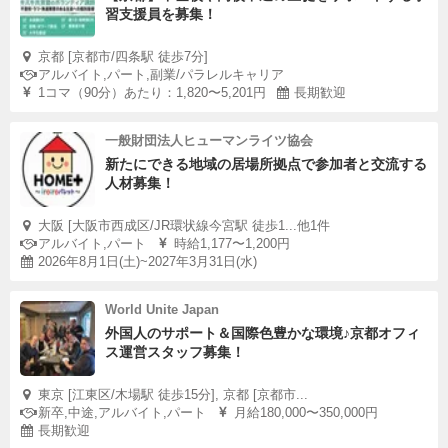
習支援員を募集！
京都 [京都市/四条駅 徒歩7分]
アルバイト,パート,副業/パラレルキャリア
1コマ（90分）あたり：1,820〜5,201円
長期歓迎
一般財団法人ヒューマンライツ協会
新たにできる地域の居場所拠点で参加者と交流する
人材募集！
大阪 [大阪市西成区/JR環状線今宮駅 徒歩1...他1件
アルバイト,パート
時給1,177〜1,200円
2026年8月1日(土)~2027年3月31日(水)
World Unite Japan
外国人のサポート＆国際色豊かな環境♪京都オフィ
ス運営スタッフ募集！
東京 [江東区/木場駅 徒歩15分], 京都 [京都市...
新卒,中途,アルバイト,パート
月給180,000〜350,000円
長期歓迎