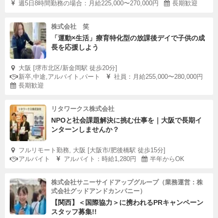
週5日8時間勤務の場合：月給225,000〜270,000円
長期歓迎
交通費上限：往復1500円
※大学3年生以下に限る
株式会社 笑
※正社員登用の可能性あり
「運動×生活」療育特化型の放課後デイで子供の成
長を応援しよう
【応募をご検討されている方へ】
大阪 [堺市北区/新金岡駅 徒歩20分]
メッセージを送っていただいた後、面談&教室見学のご案
新卒,中途,アルバイト,パート
社員：月給255,000〜280,000円
長期歓迎
内をメール送付させていただきます。
その後、面接を経てまずはご見学いただき、COLEYOに
リタワークス株式会社
参加してみるかどうか、ご自身で判断いただく機会を設定
NPOと社会課題解決に挑む仕事を｜大阪で長期イ
させていただきます。
ンターンしませんか？
興味がありましたら、まずは気軽に見学にお越しください
フルリモート勤務, 大阪 [大阪市/肥後橋駅 徒歩15分]
ませ。
アルバイト
アルバイト：時給1,280円
半年からOK
株式会社サニーサイドアップグループ（業務運営：株
式会社グッドアンドカンパニー）
【関西】＜国際協力＞に携われるPRキャンペーン
スタッフ募集!!