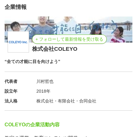
企業情報
+ フォローして最新情報を受け取る
株式会社COLEYO
“全ての才能に目を向けよう”
●企業とのタイアップ授業開発
企業、団体からの依頼を受けて、PBLやアクティブラーニ
代表者
川村哲也
ングのノハウを活かした授業制作を行います。
設立年
2018年
法人格
株式会社・有限会社・合同会社
COLEYOの企業活動内容