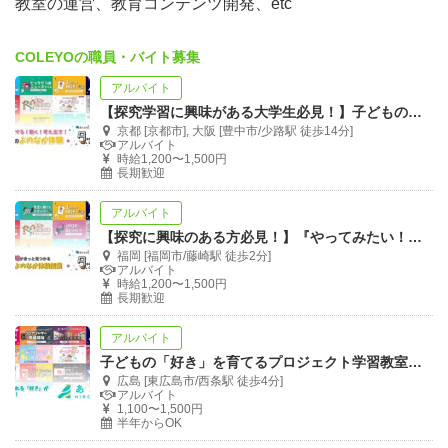
教室の運営、教育コンテンツ開発、etc
COLEYOの職員・バイト募集
アルバイト
【探究学習に興味がある大学生必見！】子どものやってみたいを伴走するスタッフ募集！
京都 [京都市], 大阪 [豊中市/少路駅 徒歩14分]
アルバイト
▼どんな活動ができる？▼
時給1,200〜1,500円
長期歓迎
▽教室運営
「プロジェクト型学習教室studioあお」「寺子屋LABO」
アルバイト
の教室運営に関わっていただきます。
【探究に興味のある方必見！】『やってみたい！』を伴走する教室の有償インターン！
福岡 [福岡市/藤崎駅 徒歩2分]
生徒(小4~高校生)にお商売やプログラミング、デザイン、
アルバイト
時給1,200〜1,500円
建築などを子どもの興味関心に沿って、プロジェクトを経
長期歓迎
て、プロジェクトを通じて学んでいくためのカリキュラム
アルバイト
づくり・コーチングに取り組んでいただきます。
子どもの「好き」を育てるプロジェクト学習教室 ゼロから一緒につくる仲間を大募集！
「もっと挑戦したい！」、「子どもたちのためにこんな授
広島 [東広島市/西条駅 徒歩4分]
アルバイト
業をしてみたい！」という方は、
1,100〜1,500円
半年からOK
コンテンツをつくる側の仕事にも携わってもらうこともあ