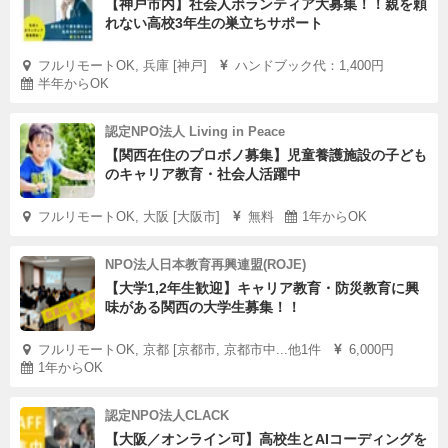
【神戸市内】社会人ボランティア大募集！！親を頼
れない高校3年生の巣立ちサポート
フルリモートOK, 兵庫 [神戸]
ハンドブック代：1,400円
半年からOK
認定NPO法人 Living in Peace
【関西在住のプロボノ募集】児童養護施設の子ども
のキャリア教育・社会人活躍中
フルリモートOK, 大阪 [大阪市]
無料
1年からOK
NPO法人日本教育再興連盟(ROJE)
【大学1,2年生歓迎】キャリア教育・防災教育に興
味がある関西の大学生募集！！
フルリモートOK, 京都 [京都市, 京都市中...他1件
6,000円
1年からOK
認定NPO法人CLACK
【大阪／オンライン可】高校生とAIコーディングを