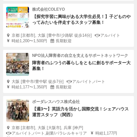
株式会社COLEYO
【探究学習に興味がある大学生必見！】子どものや
ってみたいを伴走するスタッフ募集！
京都 [京都市], 大阪 [豊中市/少路駅 徒歩14分]
アルバイト
時給1,200〜1,500円
長期歓迎
NPO法人障害者の自立を支えるサポートネットワーク
障害者のふつうの暮らしをともに創るサポーター大
募集！
大阪 [豊中市/豊中駅 徒歩7分]
アルバイト,パート
時給1,177〜1,350円
長期歓迎
ボーダレスハウス株式会社
【週3〜】英語力を活かし国際交流！シェアハウス
運営スタッフ（関西）
京都 [京都市], 大阪 [大阪市], 兵庫 [神戸]
アルバイト,パート,副業/パラレルキャリア
時給1,177円