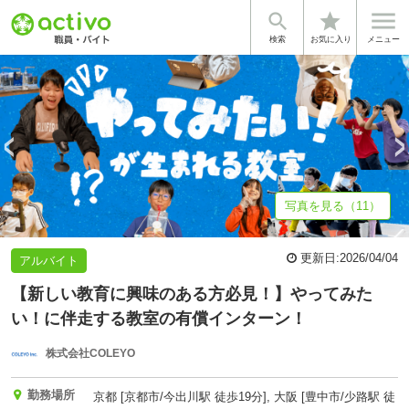


star
基本情報
募集詳細
体験談・雰囲気
企業情報
検索
お気に入り
メニュー
写真を見る（11）
更新日:
2026/04/04
アルバイト
【新しい教育に興味のある方必見！】やってみた
い！に伴走する教室の有償インターン！
株式会社COLEYO
勤務場所
京都 [京都市/今出川駅 徒歩19分], 大阪 [豊中市/少路駅 徒