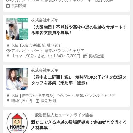
アルバイト,パート,副業/パラレルキャリア
時給1,300円
長期歓迎
株式会社キズキ
【大阪梅田】不登校や高校中退の生徒をサポートす
る学習支援員を募集！
大阪 [大阪市/梅田駅 徒歩9分]
アルバイト,パート,副業/パラレルキャリア
1コマ（90分）あたり：1,840〜5,300円
長期歓迎
株式会社キズキ
【豊中市上野西】週1・短時間OK◎子どもの送迎ス
タッフを募集（乗用車・徒歩）
大阪 [豊中市/千里中央駅]
パート,副業/パラレルキャリア
時給1,300円
長期歓迎
一般財団法人ヒューマンライツ協会
新たにできる地域の居場所拠点で参加者と交流する
人材募集！