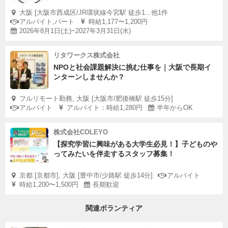
大阪 [大阪市西成区/JR環状線今宮駅 徒歩1...他1件
アルバイト,パート
時給1,177〜1,200円
2026年8月1日(土)~2027年3月31日(水)
リタワークス株式会社
NPOと社会課題解決に挑む仕事を｜大阪で長期イ
ンターンしませんか？
フルリモート勤務, 大阪 [大阪市/肥後橋駅 徒歩15分]
アルバイト
アルバイト：時給1,280円
半年からOK
株式会社COLEYO
【探究学習に興味がある大学生必見！】子どものや
ってみたいを伴走するスタッフ募集！
京都 [京都市], 大阪 [豊中市/少路駅 徒歩14分]
アルバイト
時給1,200〜1,500円
長期歓迎
関連ボランティア