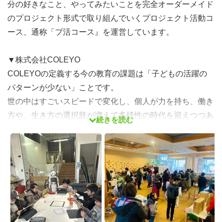
分の好きなこと、やってみたいことを完全オーダーメイド
のプロジェクト形式で取り組んでいくプロジェクト活動コ
ース、通称「プ活コース』を運営しています。
▼株式会社COLEYO
COLEYOの定義する今の教育の課題は「子どもの活躍の
パターンが少ない」ことです。
世の中はすごいスピードで変化し、個人が力を持ち、働き
方や、生き方の選択肢が増えて多様性の時代を迎えつつあ
続きを読む
るのに教育の世界はと言うと、テストの点数が良い子と、
足が速い子以外の活躍のパターンがほとんどない。
子どもの可能性は無限なので、自分の才能を発見したり、
発揮したりする機会が必要だと考えてます。それをつくる
のがCOLEYOです。
『全ての才能に目を向けよう』をスローガンに、あらゆる
才能が開花する教育を目指しています。