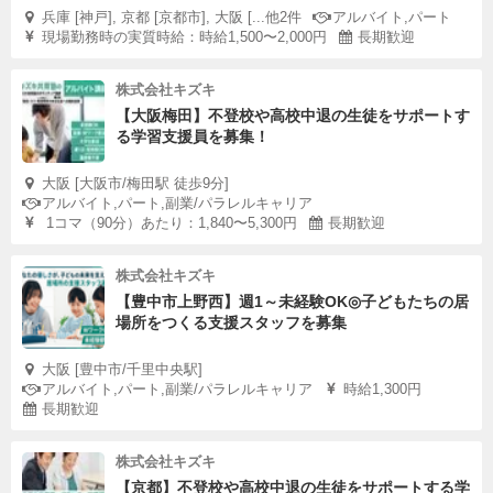
兵庫 [神戸], 京都 [京都市], 大阪 [...他2件
アルバイト,パート
現場勤務時の実質時給：時給1,500〜2,000円
長期歓迎
株式会社キズキ
【大阪梅田】不登校や高校中退の生徒をサポートす
る学習支援員を募集！
大阪 [大阪市/梅田駅 徒歩9分]
アルバイト,パート,副業/パラレルキャリア
1コマ（90分）あたり：1,840〜5,300円
長期歓迎
株式会社キズキ
【豊中市上野西】週1～未経験OK◎子どもたちの居
場所をつくる支援スタッフを募集
大阪 [豊中市/千里中央駅]
アルバイト,パート,副業/パラレルキャリア
時給1,300円
長期歓迎
株式会社キズキ
【京都】不登校や高校中退の生徒をサポートする学