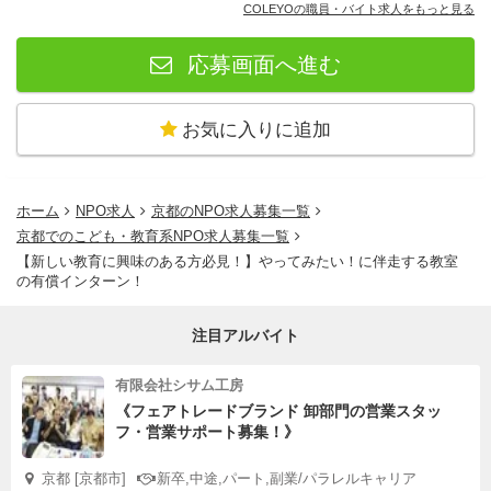
ります。
COLEYOの職員・バイト求人をもっと見る
ベンチャーなので、業務はそんなに綺麗に切り分けられな
応募画面へ進む
いことも多々です。
目標に向けて、互いに助け合える姿勢のある方が望ましい
お気に入りに追加
です。
▼募集の詳細▼
＝＝＝＝＝＝＝
ホーム
NPO求人
京都のNPO求人募集一覧
【プ活コーススタッフ】
京都でのこども・教育系NPO求人募集一覧
時給：1,200円
【新しい教育に興味のある方必見！】やってみたい！に伴走する教室
の有償インターン！
※週2以上の勤務
試用期間：1ヶ月
注目アルバイト
▽勤務時間
平日：16:00~21:30
有限会社シサム工房
休日：9:00~18:00
《フェアトレードブランド 卸部門の営業スタッ
フ・営業サポート募集！》
※土曜日に入れる方を優先いたします。
住んでる場所：北摂〜京都
京都 [京都市]
新卒,中途,パート,副業/パラレルキャリア