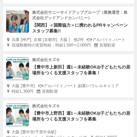
株式会社サニーサイドアップグループ（業務運営：株
式会社グッドアンドカンパニー）
【関西】＜国際協力＞に携われるPRキャンペーン
スタッフ募集!!
兵庫 [神戸], 京都 [京都市], 大阪 [...他2件
アルバイト,パート
現場勤務時の実質時給：時給1,500〜2,000円
長期歓迎
株式会社キズキ
【豊中市上新田】週1～未経験OK◎子どもたちの居
場所をつくる支援スタッフを募集！
大阪 [豊中市]
アルバイト,パート,副業/パラレルキャリア
時給1,300円
長期歓迎
株式会社キズキ
【豊中市上野西】週1～未経験OK◎子どもたちの居
場所をつくる支援スタッフを募集
大阪 [豊中市/千里中央駅]