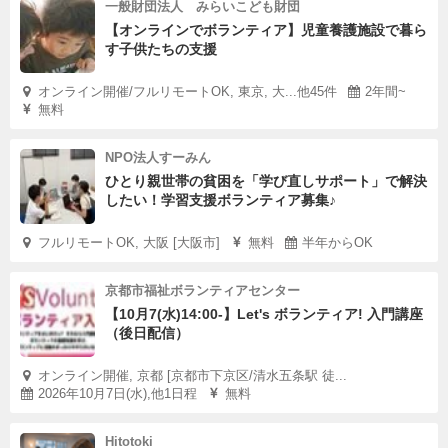
一般財団法人 みらいこども財団
【オンラインでボランティア】児童養護施設で暮ら
す子供たちの支援
オンライン開催/フルリモートOK, 東京, 大...他45件
2年間~
無料
NPO法人すーみん
ひとり親世帯の貧困を「学び直しサポート」で解決
したい！学習支援ボランティア募集♪
フルリモートOK, 大阪 [大阪市]
無料
半年からOK
京都市福祉ボランティアセンター
【10月7(水)14:00-】Let's ボランティア! 入門講座
（後日配信）
オンライン開催, 京都 [京都市下京区/清水五条駅 徒...
2026年10月7日(水),他1日程
無料
Hitotoki