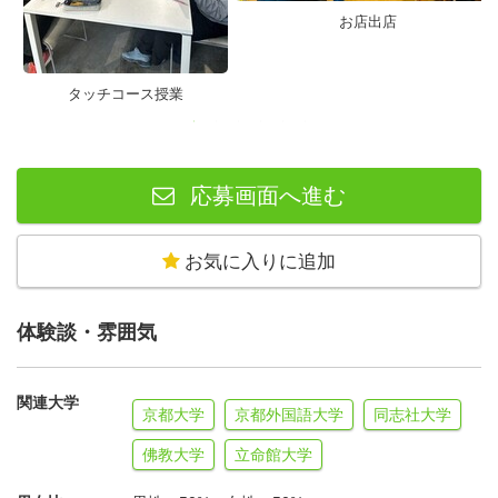
お店出店
●よのなか体験授業 タッチコース
子ども時代の体験の数を増やし、新たな興味関心や才能と
タッチコース授業
の出会いをつくるコースです。お商売、プログラミング、
デザイン、建築など、1年間であらゆる体験に触れ、子ど
もたちの活躍の選択肢を増やします。
応募画面へ進む
現在は生徒数200名を超える教室になっております。
お気に入りに追加
体験談・雰囲気
関連大学
京都大学
京都外国語大学
同志社大学
●プ活（プロジェクト活動）コース
佛教大学
立命館大学
自分の好きなこと、やってみたいこと、疑問に思ったこと