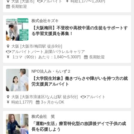
大阪 [大阪市]
アルバイト
時給1,177〜1,200円
長期歓迎
株式会社キズキ
【大阪梅田】不登校や高校中退の生徒をサポートす
る学習支援員を募集！
大阪 [大阪市/梅田駅 徒歩9分]
アルバイト,パート,副業/パラレルキャリア
1コマ（90分）あたり：1,840〜5,300円
長期歓迎
NPO法人み・らいず２
【大学院生対象】働きづらさや障がいを持つ方の就
労支援員アルバイト
大阪 [大阪市浪速区/なんば駅 徒歩5分]
アルバイト
時給1,177円
3ヶ月からOK
株式会社 笑
「運動×生活」療育特化型の放課後デイで子供の成
長を応援しよう