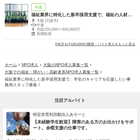
中途
福祉業界に特化した新卒採用支援で、福祉の人材確保を行う事務局スタッフを大募集！！
大阪 [大阪市]
中途
月給250,000〜300,000円
長期歓迎
FACE to FUKUSHIの職員・バイト求人をもっと見る
ホーム
NPO求人
大阪のNPO求人募集一覧
大阪での福祉・障がい・高齢者系NPO求人募集一覧
福祉業界に特化した新卒採用支援で、学生のキャリアを応援したい事
務局スタッフ募集！
注目アルバイト
特定非営利活動法人あそーと
【未経験学生歓迎】障害のある方のお出かけをサポ
ート。余暇支援の仕事です。