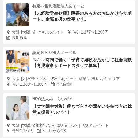
特定非営利活動法人あそーと
【未経験学生歓迎】障害のある方のお出かけをサポ
ート。余暇支援の仕事です。
大阪 [大阪市]
アルバイト
時給1,177〜1,200円
長期歓迎
認定ＮＰＯ法人ノーベル
スキマ時間で働く！子育て経験を活かして社会貢献
【育児家事サポートスタッフ募集】
大阪 [大阪市中央区]
中途,パート,副業/パラレルキャリア
時給1,180〜1,180円
長期歓迎
NPO法人み・らいず２
【大学院生対象】働きづらさや障がいを持つ方の就
労支援員アルバイト
大阪 [大阪市浪速区/なんば駅 徒歩5分]
アルバイト
時給1,177円
3ヶ月からOK