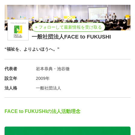
募集の背景
上記のような多岐にわたる業務を、共同代表2名と常勤ス
+ フォローして最新情報を受け取る
タッフ3名で進めています。
一般社団法人FACE to FUKUSHI
FUKUSHI meets!の参加学生広報に力を入れたいことと、
就職フェアに興味を持ってくださる法人様も増えているた
“福祉を、よりよいほうへ。”
め、応対できるスタッフを増やしたいというのが、募集背
景です。
代表者
岩本恭典・池谷徹
また、検討中の段階ではありますが、新卒採用だけではな
設立年
2009年
く、中途採用についても課題を感じているため、新規事業
法人格
一般社団法人
の構想もあります。
事業をより加速させていくため、あなたのお力をお貸しく
ださい！
FACE to FUKUSHIの法人活動理念
あなたにお任せする業務