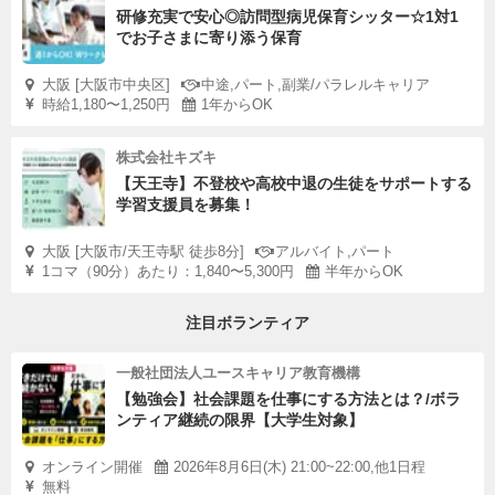
研修充実で安心◎訪問型病児保育シッター☆1対1
でお子さまに寄り添う保育
大阪 [大阪市中央区]
中途,パート,副業/パラレルキャリア
時給1,180〜1,250円
1年からOK
株式会社キズキ
【天王寺】不登校や高校中退の生徒をサポートする
学習支援員を募集！
大阪 [大阪市/天王寺駅 徒歩8分]
アルバイト,パート
1コマ（90分）あたり：1,840〜5,300円
半年からOK
注目ボランティア
一般社団法人ユースキャリア教育機構
【勉強会】社会課題を仕事にする方法とは？/ボラ
ンティア継続の限界【大学生対象】
オンライン開催
2026年8月6日(木) 21:00~22:00,他1日程
無料