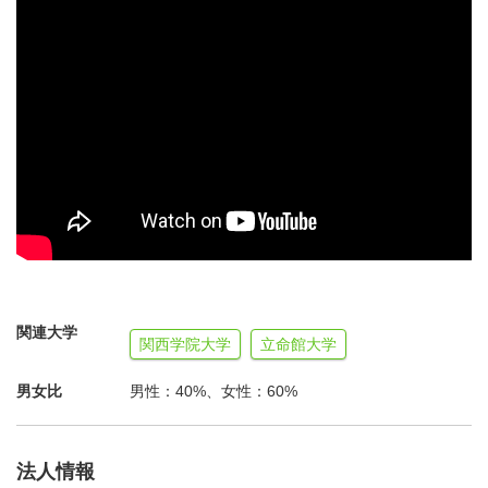
チャンネル」と福祉就活セミナーの企画運営
④福祉法人と学生とを結びつける就職フェア「FUKUSHI
meets!」の企画運営
⑤ダイレクトリクルーティングサイト「FUKUROSS」の
企画運営
⑥働きたくなる環境をつくる「FUKUSHI re:meets!」の企
画運営
⑦啓発活動として、福祉人材確保フォーラム開催や調査研
究
⑧その他、講演依頼や執筆依頼
ーーーーーーーーー
関連大学
通年で動いている業務は④福祉法人と学生とを結びつける
関西学院大学
立命館大学
就職フェア「FUKUSHI meets!」の企画運営です。
男女比
男性：40%、女性：60%
出展いただく法人様を募集したり、参加学生広報をしたり
しています。
法人情報