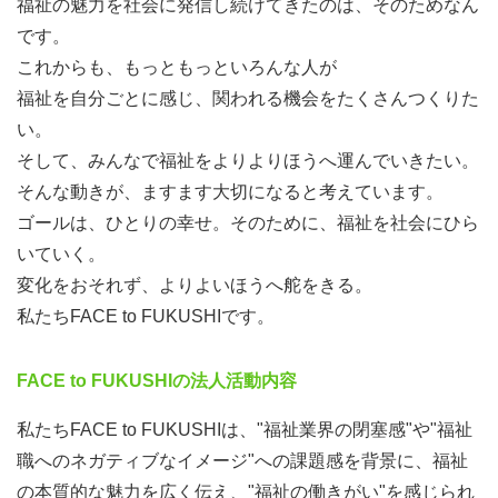
福祉の魅力を社会に発信し続けてきたのは、そのためなん
の父。研修講師、セミナー企画はお任せあれ。
です。
◎事務局長：近重有貴…ビールと餃子と刺身があれば幸せ
これからも、もっともっといろんな人が
になれる2児の母。PCはWindows派。
福祉を自分ごとに感じ、関われる機会をたくさんつくりた
◎事務局：上杉きよみ…多趣味なマルチプレイヤー。阪神
い。
タイガース、離島、電車、オーボエ、歴史までカバー。
そして、みんなで福祉をよりよりほうへ運んでいきたい。
◎事務局：堀口真由子…超ポジティブ思考、SNSの使い手
そんな動きが、ますます大切になると考えています。
の3児の母。関西弁強めの元応援団。
ゴールは、ひとりの幸せ。そのために、福祉を社会にひら
いていく。
変化をおそれず、よりよいほうへ舵をきる。
あなたのこと、お聞かせください。
私たちFACE to FUKUSHIです。
面談では、FACE to FUKUSHIでやってみたいこと、実現
したい未来、感じている課題など、あなたが今考えていら
FACE to FUKUSHIの法人活動内容
っしゃることをお聞かせください。
メンバー全員と会っていただき、職場の雰囲気を感じてく
私たちFACE to FUKUSHIは、"福祉業界の閉塞感"や"福祉
ださい。
職へのネガティブなイメージ"への課題感を背景に、福祉
の本質的な魅力を広く伝え、"福祉の働きがい"を感じられ