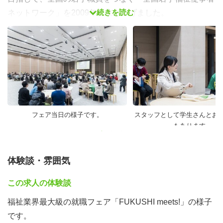
続きを読む
ネットワーク」を2009年に立ち上げました。
2014年に一般社団法人化とともに「FACE to FUKUSHI」
と名称変更し、若手人材の採用と育成・定着をサポートす
る事業を展開しています。
2014年にスタートした「福祉就職フェア FUKUSHI
meets!」は好評を博し、開催エリアを徐々に拡大していま
す。
フェア当日の様子です。
スタッフとして学生さんとお
2024年には東京、大阪、福岡、名古屋で開催し、約150社
もあります。
の良質な福祉法人と新卒大学生1300名とが出会い、マッ
チングする場をつくっています。
体験談・雰囲気
さまざまな立場の人が幸せにともに生きていく社会をつく
この求人の体験談
るために、これからますます「福祉」の仕事は重要さを増
福祉業界最大級の就職フェア「FUKUSHI meets!」の様子
してきます。
です。
福祉業界が持続的に発展していくために、大学生をはじめ