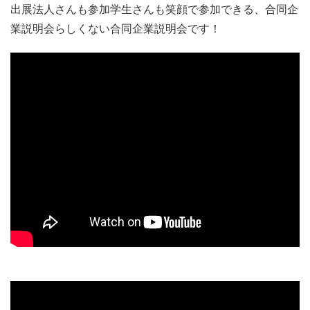
出展法人さんも参加学生さんも笑顔で参加できる、合同企
とした次世代に福祉の魅力を伝え、良質な福祉法人と出会
業説明会らしくない合同企業説明会です！
い・マッチングする機会を提供し、いきいきと働き続けら
れる環境づくりを支援しています。
事業内容
具体的な事業のご紹介です。
福祉の未来をつくる人をつくる活動として、中高生～若手
職員まで、点ではなく面で関われるようなサービスを展開
しています。
ーーーーーーーーー
①中高生向け「福祉の魅力を伝える福祉教育
FUKUTHINK」の企画運営
②大学生（低学年）向けメディア「OPEN FUKUSHI」の
企画運営
③福祉で働く意欲を高めるYouTubeチャンネル「フクカツ