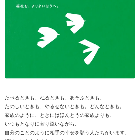
◎イベント参加学生募集のための広報
●福祉系大学での授業内広報（関東、関西にある福祉系
大学の授業時間にお邪魔し、イベントの告知をします）
●キャリアセンター、実習指導室等との関係作り
●SNS広告の運用（投稿準備やタイミングのよい投稿実
施）
※広報活動が集中する11月～1月は、こちらの業務をメイ
ンにお任せします。
◎FUKUSHI meets!開催に向けた業務全般
●出展法人への対応（電話/メールでの問い合わせ応対）
たべるときも、ねるときも、あそぶときも。
●開催当日に向けての準備に必要な資料作成（Excel、
たのしいときも、やるせないときも。どんなときも。
Word、PowerPoint、canva、notion）
家族のように、ときにはほんとうの家族よりも、
●イベント会場とのやり取り（電話、メール）
いつもとなりに寄り添いながら、
●当日現地での運営（大阪、東京、名古屋、博多でイベン
自分のことのように相手の幸せを願う人たちがいます。
ト開催予定。1泊～2泊して対応します）