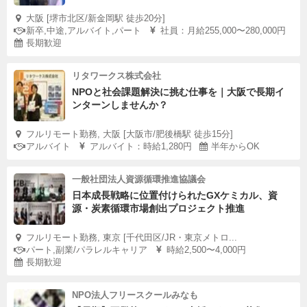
大阪 [堺市北区/新金岡駅 徒歩20分]
新卒,中途,アルバイト,パート
社員：月給255,000〜280,000円
長期歓迎
リタワークス株式会社
NPOと社会課題解決に挑む仕事を｜大阪で長期イ
ンターンしませんか？
フルリモート勤務, 大阪 [大阪市/肥後橋駅 徒歩15分]
アルバイト
アルバイト：時給1,280円
半年からOK
一般社団法人資源循環推進協議会
日本成長戦略に位置付けられたGXケミカル、資
源・炭素循環市場創出プロジェクト推進
フルリモート勤務, 東京 [千代田区/JR・東京メトロ...
パート,副業/パラレルキャリア
時給2,500〜4,000円
長期歓迎
NPO法人フリースクールみなも