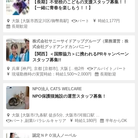
【長期】不登校のこどもの支援スタッフ募集！！
【一緒に青春を楽しもう！！】
大阪 [大阪市西淀川区/御幣島駅]
パート
時給1,177円
長期歓迎
株式会社サニーサイドアップグループ（業務運営：株
式会社グッドアンドカンパニー）
【関西】＜国際協力＞に携われるPRキャンペーン
スタッフ募集!!
兵庫 [神戸], 京都 [京都市], 大阪 [...他2件
アルバイト,パート
現場勤務時の実質時給：時給1,500〜2,000円
長期歓迎
NPO法人 CATS WELCARE
NPO保護猫施設の運営スタッフ募集！
大阪 [大阪市/九条駅 徒歩5分, 大阪市/河堀口駅 ...
パート,副業/パラレルキャリア
時給1,180円
半年からOK
認定ＮＰＯ法人ノーベル