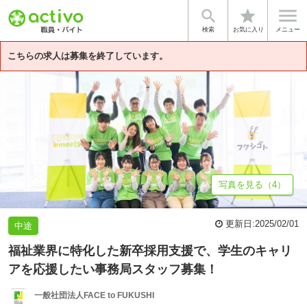


star
基本情報
募集詳細
体験談・雰囲気
法人情報
検索
お気に入り
メニュー
こちらの求人は募集を終了しています。
写真を見る（4）
更新日:
2025/02/01
中途
福祉業界に特化した新卒採用支援で、学生のキャリ
アを応援したい事務局スタッフ募集！
一般社団法人FACE to FUKUSHI