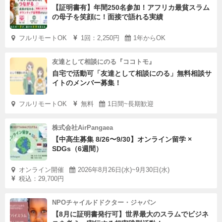
【証明書有】年間250名参加！アフリカ最貧スラム
の母子を笑顔に！面接で語れる実績
フルリモートOK
1回：2,250円
1年からOK
友達として相談にのる『ココトモ』
自宅で活動可「友達として相談にのる」無料相談サ
イトのメンバー募集！
フルリモートOK
無料
1日間~長期歓迎
株式会社AirPangaea
【中高生募集 8/26〜9/30】オンライン留学 ×
SDGs（6週間）
オンライン開催
2026年8月26日(水)~9月30日(水)
税込：29,700円
NPOチャイルドドクター・ジャパン
【8月に証明書発行可】世界最大のスラムでビジネ