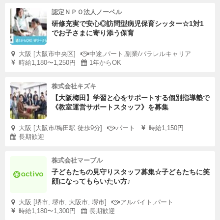
認定ＮＰＯ法人ノーベル
研修充実で安心◎訪問型病児保育シッター☆1対1
でお子さまに寄り添う保育
大阪 [大阪市中央区]
中途,パート,副業/パラレルキャリア
時給1,180〜1,250円
1年からOK
株式会社キズキ
【大阪梅田】学習と心をサポートする個別指導塾で
《教室運営サポートスタッフ》を募集
大阪 [大阪市/梅田駅 徒歩9分]
パート
時給1,150円
長期歓迎
株式会社マーブル
子どもたちの見守りスタッフ募集☆子どもたちに笑
顔になってもらいたい方♪
大阪 [堺市, 堺市, 大阪市, 堺市]
アルバイト,パート
時給1,180〜1,300円
長期歓迎