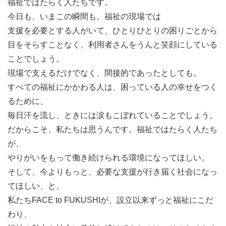
福祉ではたらく人たちです。
今日も、いまこの瞬間も。福祉の現場では
おおまかな業務の分担はしていますが、小さい組織のた
支援を必要とする人がいて、ひとりひとりの困りごとから
め、助け合いながら臨機応変に進めています。
目をそらすことなく、利用者さんをうんと笑顔にしている
イベント当日はスタッフ全員で会場へ行き、裏方として学
ことでしょう。
生と法人との出会いをサポートします。
現場で支えるだけでなく、間接的であったとしても。
イベント当日は、「就活相談ブース」を設けており、学生
すべての福祉にかかわる人は、困っている人の幸せをつく
の就活やキャリアについての相談を受け付けます。
るために、
学生の話を聞きながら、あなたご自身の就活体験などもお
毎日汗を流し、ときには涙もこぼれていることでしょう。
話してください。
だからこそ、私たちは思うんです。福祉ではたらく人たち
が、
やりがいをもって働き続けられる環境になってほしい。
こんなメンバーがいます！
そして、今よりもっと、必要な支援が行き届く社会になっ
てほしい、と。
◎共同代表：岩本恭典…清水エスパルスと広島カープをこ
私たちFACE to FUKUSHIが、設立以来ずっと福祉にこだ
よなく愛する2児の父。フットワークの軽さはピカイチ。
わり、
◎共同代表：池谷徹…海外旅行とたこ焼きが大好きな1児