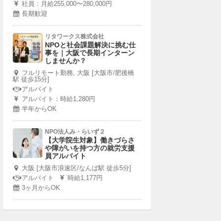
社員：月給255,000〜280,000円
長期歓迎
リタワークス株式会社
NPOと社会課題解決に挑む仕
事を｜大阪で長期インターン
しませんか？
フルリモート勤務, 大阪 [大阪市/肥後橋
駅 徒歩15分]
アルバイト
アルバイト：時給1,280円
半年からOK
NPO法人み・らいず２
【大学院生対象】働きづらさ
や障がいを持つ方の就労支援
員アルバイト
大阪 [大阪市浪速区/なんば駅 徒歩5分]
アルバイト
時給1,177円
3ヶ月からOK