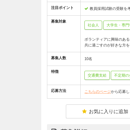
注目ポイント
教員採用試験の受験を
募集対象
社会人
大学生・専門
ボランティアに興味のある
共に過ごすのが好きな方を
募集人数
10名
特徴
交通費支給
不定期の
応募方法
こちらのページ
から応募し
お気に入りに追加