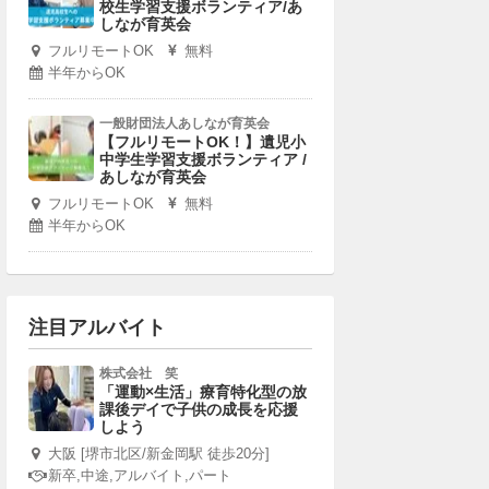
校生学習支援ボランティア/あ
しなが育英会
フルリモートOK
無料
半年からOK
一般財団法人あしなが育英会
【フルリモートOK！】遺児小
中学生学習支援ボランティア /
あしなが育英会
フルリモートOK
無料
半年からOK
注目アルバイト
株式会社 笑
「運動×生活」療育特化型の放
課後デイで子供の成長を応援
しよう
大阪 [堺市北区/新金岡駅 徒歩20分]
新卒,中途,アルバイト,パート