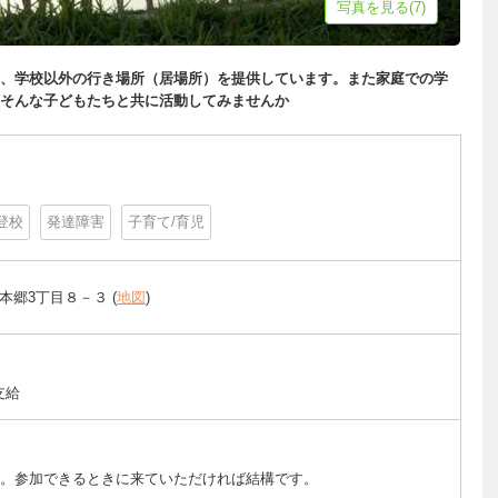
写真を見る(7)
、学校以外の行き場所（居場所）を提供しています。また家庭での学
そんな子どもたちと共に活動してみませんか
登校
発達障害
子育て/育児
本郷3丁目８－３ (
地図
)
支給
す。参加できるときに来ていただければ結構です。