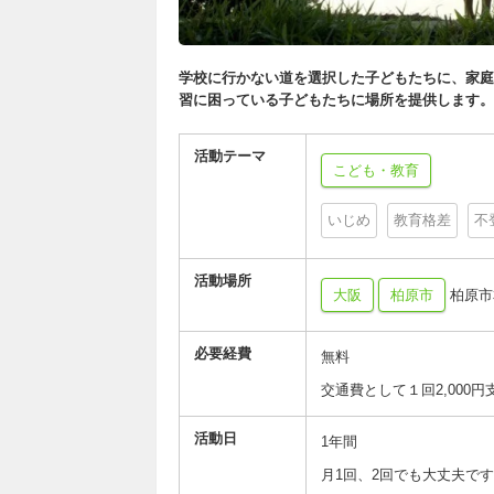
学校に行かない道を選択した子どもたちに、家庭
習に困っている子どもたちに場所を提供します。
活動テーマ
こども・教育
いじめ
教育格差
不
活動場所
大阪
柏原市
柏原市
必要経費
無料
交通費として１回2,000円
活動日
1年間
月1回、2回でも大丈夫で