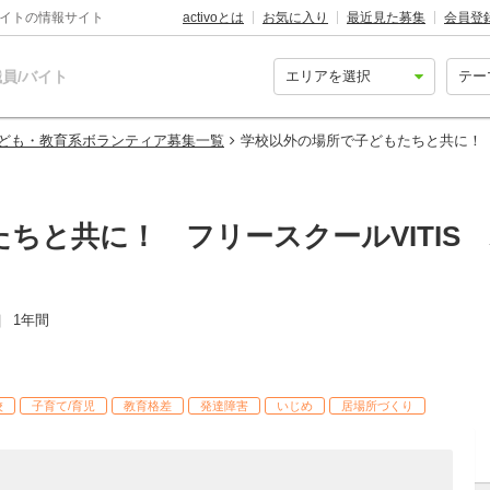
バイトの情報サイト
activoとは
お気に入り
最近見た募集
会員登
員/バイト
ども・教育系ボランティア募集一覧
学校以外の場所で子どもたちと共に！ 
ちと共に！ フリースクールVITIS
1年間
日
校
子育て/育児
教育格差
発達障害
いじめ
居場所づくり