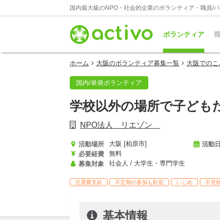
国内最大級のNPO・社会的企業のボランティア・職員/
ボランティア
職
ホーム
大阪のボランティア募集一覧
大阪でのこ
国内/単発ボランティア
学校以外の場所で子どもた
NPO法人 リエゾン
大阪 [柏原市]
活動場所
活動
無料
必要経費
社会人 / 大学生・専門学生
募集対象
交通費支給
不定期の参加も歓迎
いじめ
不登
基本情報