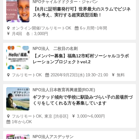
NPOチャイルドドクター・ジャパン
【8月に証明書発行可】世界最大のスラムでビジネ
スを考え、実行する超実践型活動！
オンライン開催/フルリモートOK
6ヶ月間~1年間
月4回 各：3,000円
NPO法人 二枚目の名刺
【メンバー募集】福島12市町村ソーシャルコラボ
レーションプロジェクトvol.2
フルリモートOK
2026年9月23日(水) 19:30~21:00
無料
NPO法人日本教育再興連盟(ROJE)
ギフテッド傾向で学校に馴染みづらい子の居場所づ
くりをしてくれる方を募集しています
フルリモートOK, 東京 [渋谷区]
3,000〜6,000円
1年からOK
NPO法人アスデッサン