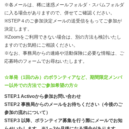
す。
※各メールは、稀に迷惑メールフォルダ・スパムフォルダ
（３）課題改善に具体的なアクションを起こし、企画化・
に入る場合がありますので、併せてご確認ください。
プロジェクト化を想定
※STEP４のご参加決定メールの送受信をもってご参加が
→今ある数々の取り組みでは不十分な場合、課題改善につ
決定します。
ながる新たな企画やプロジェクトを実現し、具体的に課題
※Zoomをご利用できない場合は、別の方法も検討いたし
改善に取り組むシステムの実現を目指します。
ますのでお気軽にご相談ください。
（４）子どもや若い世代でも社会課題に取り組む方法、政
※なお、事務局からの連絡や活動保険に必要な情報は、ご
策提言のとりまとめへ
応募時のフォームでお尋ねいたします。
→子どもや若い世代を取り巻く様々な課題をより広範囲
に、そして継続的に改善していけるよう、政策として提案
☆単発（1回のみ）のボランティアなど、期間限定メンバ
していく仕組みを作ります。いろんな人とディスカッショ
ー以外での方法でご参加希望の方☆
ンを通して、多様な意見を反映していくことを重視しま
STEP.1 Activoから参加お問い合わせ
す。
STEP.2 事務局からのメールをお待ちください（今後のご
この４つの取り組みが将来的に実現できるよう、最初の一
参加の流れについて）
歩としてまずは地域でグループづくりを行い、知名度向上
STEP.3 以降、ボランティア募集を行う際にメールでお知
のためのイベントを開催することを今回のプロジェクトの
らせいたします。※1～2か月後になる場合があります。