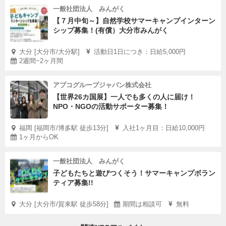
一般社団法人 みんがく
【７月中旬～】自然学校サマーキャンプインターン
シップ募集！(有償）大分市みんがく
大分 [大分市/大分駅]
活動日1日につき：日給5,000円
2週間~2ヶ月間
アプコグループジャパン株式会社
【世界26カ国展】一人でも多くの人に届け！
NPO・NGOの活動サポーター募集！
福岡 [福岡市/博多駅 徒歩13分]
入社1ヶ月目：日給10,000円
1ヶ月からOK
一般社団法人 みんがく
子どもたちと遊びつくそう！サマーキャンプボラン
ティア募集!!
大分 [大分市/賀来駅 徒歩58分]
期間は相談可
無料