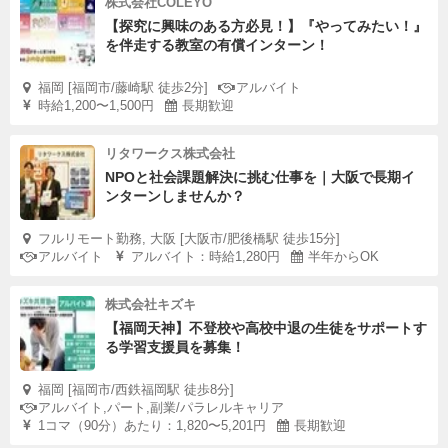
株式会社COLEYO
【探究に興味のある方必見！】『やってみたい！』
を伴走する教室の有償インターン！
福岡 [福岡市/藤崎駅 徒歩2分]
アルバイト
時給1,200〜1,500円
長期歓迎
リタワークス株式会社
NPOと社会課題解決に挑む仕事を｜大阪で長期イ
ンターンしませんか？
フルリモート勤務, 大阪 [大阪市/肥後橋駅 徒歩15分]
アルバイト
アルバイト：時給1,280円
半年からOK
株式会社キズキ
【福岡天神】不登校や高校中退の生徒をサポートす
る学習支援員を募集！
福岡 [福岡市/西鉄福岡駅 徒歩8分]
アルバイト,パート,副業/パラレルキャリア
1コマ（90分）あたり：1,820〜5,201円
長期歓迎