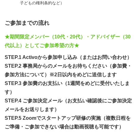
子どもの権利条約など）
この活動から思い描くビジョンは皆さんと一緒に考えてい
きたいと思いますが、モデルケースとして４つの取り組み
に繋がることを想定しています。
ご参加までの流れ
★期間限定メンバー（10代・20代）・アドバイザー（30
（１）普段、直接の関わりのない若い皆さんが、子どもた
代以上）としてご参加希望の方★
ちや若い方をフォローできる仕組み
→具体的なアクションを起こすだけでなく、アドバイスを
STEP.1 Activoから参加申し込み（またはお問い合わせ）
するなど、相談者の要望に沿ったサポートの実現。課題改
STEP.2 事務局からのメールをお待ちください（参加費・
善を目指す場合、直接の関係者ではないからこそ、第三者
参加方法について）※2日以内をめどに送信します
の視点をもっていることが大事だと捉えています。
STEP.3 参加費のお支払い（1週間をめどに受付いたしま
（２）キャンプやイベントを通して、一緒の活動をしなが
す）
ら信頼関係を築くためのリーダーシップ研修
STEP.4 ご参加決定メール（お支払い確認後にご参加決定
→子どもたちや若い世代の皆さんが気軽に相談できるよう
メールをお送りします）
になるには、日常生活や学校生活以外の場で信頼関係を築
STEP.5 Zoomでスタートアップ研修の実施（複数日程を
くこともひとつの方法だと考えています。課題が起きてい
ご準備・ご参加できない場合は動画視聴も可能です）
る場から一歩離れた場所でのかかわりを大切にしていきま