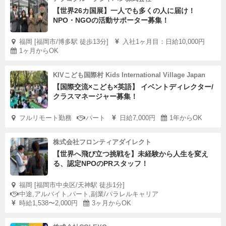
【世界26カ国展】一人でも多くの人に届け！
NPO・NGOの活動サポーター募集！
福岡 [福岡市/博多駅 徒歩13分]
入社1ヶ月目：日給10,000円
1ヶ月からOK
KIVこども国際村 Kids International Village Japan
【国際交流×こども×英語】 イベントディレクター/
クラスマネージャー募集！
フルリモート勤務
パート
日給7,000円
1年からOK
株式会社フロンティアダイレクト
【世界へ飛び立つ挑戦を】未経験から人生を変え
る、認定NPOのPRスタッフ！
福岡 [福岡市中央区/天神駅 徒歩1分]
中途,アルバイト,パート,副業/パラレルキャリア
時給1,538〜2,000円
3ヶ月からOK