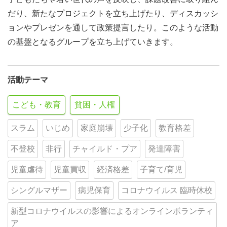
だり、新たなプロジェクトを立ち上げたり、ディスカッシ
ョンやプレゼンを通して政策提言したり。このような活動
の基盤となるグループを立ち上げていきます。
活動テーマ
こども・教育
貧困・人権
スラム
いじめ
家庭崩壊
少子化
教育格差
不登校
非行
チャイルド・プア
発達障害
児童虐待
児童買収
経済格差
子育て/育児
シングルマザー
病児保育
コロナウイルス 臨時休校
新型コロナウイルスの影響によるオンラインボランティ
ア