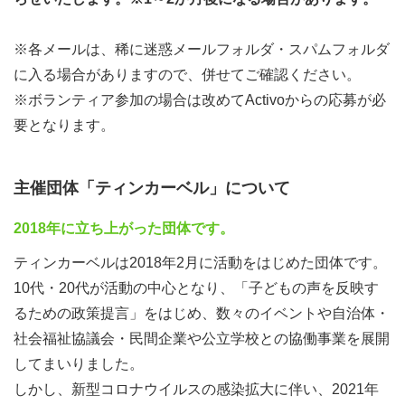
目的と定めています。
※各メールは、稀に迷惑メールフォルダ・スパムフォルダ
●どんなイベントを企画するの？
に入る場合がありますので、併せてご確認ください。
今回の募集で実現を予定しているイベントは、「子どもた
※ボランティア参加の場合は改めてActivoからの応募が必
ち・若い世代を対象としたディスカッションイベント」で
要となります。
す。ただ、ここから先の、例えばどのような方法でいつ開
催するのか、何を目的とするのかなどは、皆さんが自由に
主催団体「ティンカーベル」について
決めていくことができます。アドバイザーのアドバイスを
参考に、このイベント実現を目指してみてください。
2018年に立ち上がった団体です。
ティンカーベルは2018年2月に活動をはじめた団体です。
10代・20代が活動の中心となり、「子どもの声を反映す
るための政策提言」をはじめ、数々のイベントや自治体・
社会福祉協議会・民間企業や公立学校との協働事業を展開
してまいりました。
しかし、新型コロナウイルスの感染拡大に伴い、2021年