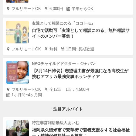
フルリモートOK
6,000円
半年からOK
友達として相談にのる『ココトモ』
自宅で活動可「友達として相談にのる」無料相談サ
イトのメンバー募集！
フルリモートOK
無料
1日間~長期歓迎
NPOチャイルドドクター・ジャパン
【8月14日締切】志望理由書が最強になる高校生が
挑むアフリカ最強実績ボランティア
フルリモートOK
全12回 1回：4,500円
1ヶ月間~4ヶ月間
注目アルバイト
特定非営利活動法人あいむ
福岡県久留米市で繁華街で若者支援をする社会福祉
士・精神保健福祉士を募集！