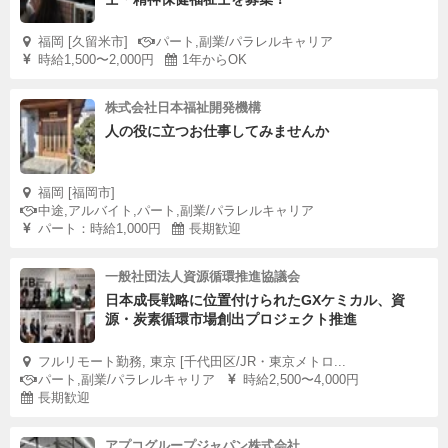
福岡 [久留米市]
パート,副業/パラレルキャリア
時給1,500〜2,000円
1年からOK
株式会社日本福祉開発機構
人の役に立つお仕事してみませんか
福岡 [福岡市]
中途,アルバイト,パート,副業/パラレルキャリア
パート：時給1,000円
長期歓迎
一般社団法人資源循環推進協議会
日本成長戦略に位置付けられたGXケミカル、資
源・炭素循環市場創出プロジェクト推進
フルリモート勤務, 東京 [千代田区/JR・東京メトロ...
パート,副業/パラレルキャリア
時給2,500〜4,000円
長期歓迎
アプコグループジャパン株式会社