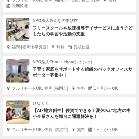
フルリモートOK, 福岡 [福岡市早良区, 福...他2件
無料
長期歓迎
NPO法人みんなの学び館
フリースクールや放課後等デイサービスに通う子ど
もたちの学習や活動の支援
福岡 [福岡市早良区]
無料
長期歓迎
NPO法人Chou・chou(シュシュ)
子育て家庭をサポートする組織のバックオフィスサ
ポーター募集中！
フルリモートOK, 福岡 [福岡市]
無料
1ヶ月からOK
ひなてく
【AI×地方創生】佐賀でできる！夏休みに地方の中
小企業さんを舞台に課題解決を！
フルリモートOK, 佐賀 [佐賀市]
無料
1ヶ月からOK