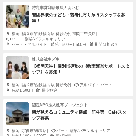
特定非営利活動法人あいむ
警固界隈の子ども・若者に寄り添うスタッフを募
集！
福岡 [福岡市/西鉄福岡駅 徒歩2分, 福岡市中央区]
パート,副業/パラレルキャリア
パート・アルバイト：時給1,500〜1,500円
期間は相談可
株式会社キズキ
【福岡天神】個別指導塾の《教室運営サポートスタ
ッフ》を募集！
福岡 [福岡市/西鉄福岡駅 徒歩8分]
アルバイト,パート
時給1,500円
長期歓迎
認定NPO法人改革プロジェクト
海が見えるコミュニティ拠点「筋斗雲」Cafeスタ
ッフ募集
福岡 [宗像市/赤間駅]
パート,副業/パラレルキャリア