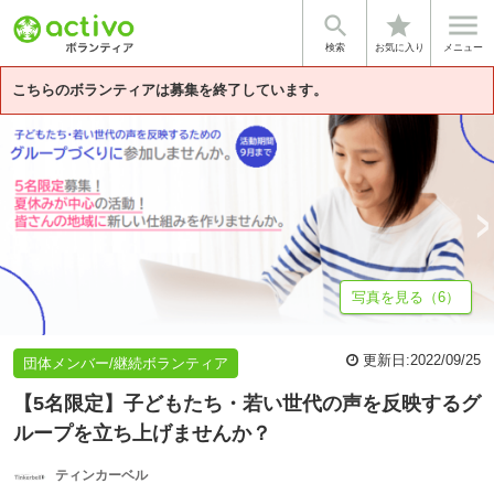


star
基本情報
募集詳細
ご参加までの流れ
主催団体「ティンカーベル
検索
お気に入り
メニュー
こちらのボランティアは募集を終了しています。
写真を見る（6）
更新日:
2022/09/25
団体メンバー/継続ボランティア
【5名限定】子どもたち・若い世代の声を反映するグ
ループを立ち上げませんか？
ティンカーベル