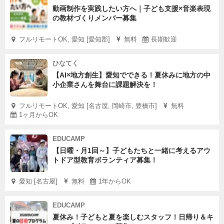
動画制作を実践したい方へ｜子ども支援×音楽表現
の教材づくりメンバー募集
フルリモートOK, 愛知 [愛知郡]
無料
長期歓迎
ひなてく
【AI×地方創生】愛知でできる！夏休みに地方の中
小企業さんを舞台に課題解決を！
フルリモートOK, 愛知 [名古屋, 岡崎市, 豊橋市]
無料
1ヶ月からOK
EDUCAMP
【日曜・月1回～】子どもたちと一緒に考えるアウ
トドア型教育ボランティア募集！
愛知 [名古屋]
無料
1年からOK
EDUCAMP
夏休み！子どもと夏を楽しむスタッフ！日帰り＆キ