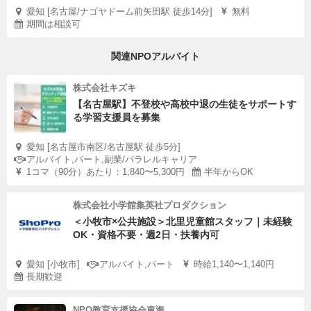
愛知 [名古屋/ナゴヤドーム前矢田駅 徒歩14分]
無料
期間は相談可
関連NPOアルバイト
株式会社キズキ
【名古屋駅】不登校や高校中退の生徒をサポートす
る学習支援員を募集
愛知 [名古屋市南区/名古屋駅 徒歩5分]
アルバイト,パート,副業/パラレルキャリア
1コマ（90分）あたり：1,840〜5,300円
半年からOK
株式会社小学館集英社プロダクション
＜小牧市×公共施設＞北里児童館スタッフ｜未経験
OK・資格不要・週2日・扶養内可
愛知 [小牧市]
アルバイト,パート
時給1,140〜1,140円
長期歓迎
NPO教育支援協会東海