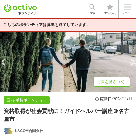


star
基本情報
募集詳細
体験談・雰囲気
企業情報
検索
お気に入り
メニュー
こちらのボランティアは募集を終了しています。
写真を見る（3）
更新日:
2024/11/11
国内/単発ボランティア
資格取得が社会貢献に！ガイドヘルパー講座＠名古
屋市
LAGOM合同会社