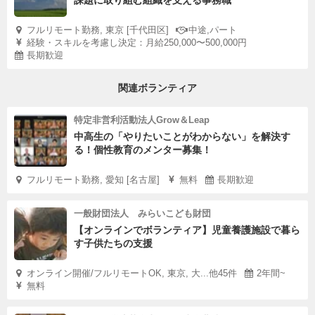
課題に取り組む組織を支える事務職
フルリモート勤務, 東京 [千代田区]
中途,パート
経験・スキルを考慮し決定：月給250,000〜500,000円
長期歓迎
関連ボランティア
特定非営利活動法人Grow＆Leap
中高生の「やりたいことがわからない」を解決す
る！個性教育のメンター募集！
フルリモート勤務, 愛知 [名古屋]
無料
長期歓迎
一般財団法人 みらいこども財団
【オンラインでボランティア】児童養護施設で暮ら
す子供たちの支援
オンライン開催/フルリモートOK, 東京, 大...他45件
2年間~
無料