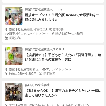
特定非営利活動法人 Inity
新規オープン！！生活介護Breddaで余暇活動を一
緒に楽しみましょう♬
愛知 [名古屋/熱田神宮伝馬町駅 徒歩3分]
新卒,中途,アルバイト,パート
時給1,027〜1,450円
長期歓迎
特定非営利活動法人ＳＯＲＡ
【放課後デイ】子どもが主人公の「発達保障」。遊
びを通じた育ちの支援を、共に
愛知 [名古屋市昭和区]
アルバイト,パート
時給1,250〜1,300円
長期歓迎
あいんぐ株式会社
【週2日からOK！】障害のある子どもたちと一緒に
楽しく遊びませんか？
愛知 [名古屋]
アルバイト,パート
時給1,220〜1,250円