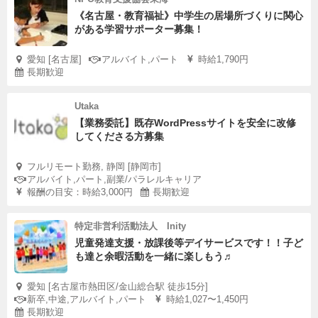
《名古屋・教育福祉》中学生の居場所づくりに関心
がある学習サポーター募集！
愛知 [名古屋]
アルバイト,パート
時給1,790円
長期歓迎
Utaka
【業務委託】既存WordPressサイトを安全に改修
してくださる方募集
フルリモート勤務, 静岡 [静岡市]
アルバイト,パート,副業/パラレルキャリア
報酬の目安：時給3,000円
長期歓迎
特定非営利活動法人 Inity
児童発達支援・放課後等デイサービスです！！子ど
も達と余暇活動を一緒に楽しもう♬
愛知 [名古屋市熱田区/金山総合駅 徒歩15分]
新卒,中途,アルバイト,パート
時給1,027〜1,450円
長期歓迎