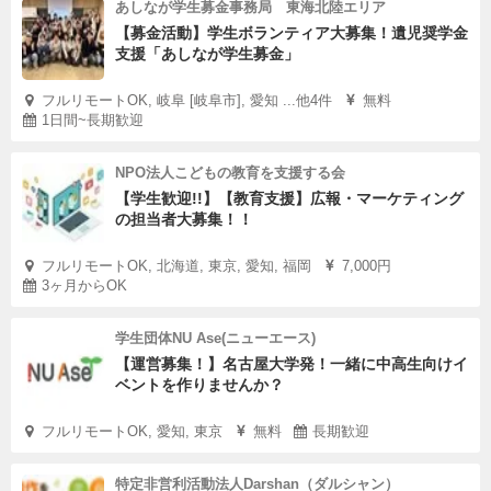
あしなが学生募金事務局 東海北陸エリア
【募金活動】学生ボランティア大募集！遺児奨学金
支援「あしなが学生募金」
フルリモートOK, 岐阜 [岐阜市], 愛知 ...他4件
無料
1日間~長期歓迎
NPO法人こどもの教育を支援する会
【学生歓迎!!】【教育支援】広報・マーケティング
の担当者大募集！！
フルリモートOK, 北海道, 東京, 愛知, 福岡
7,000円
3ヶ月からOK
学生団体NU Ase(ニューエース)
【運営募集！】名古屋大学発！一緒に中高生向けイ
ベントを作りませんか？
フルリモートOK, 愛知, 東京
無料
長期歓迎
特定非営利活動法人Darshan（ダルシャン）