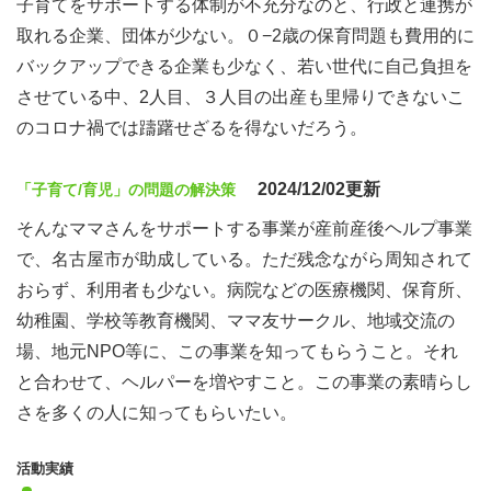
子育てをサポートする体制が不充分なのと、行政と連携が
取れる企業、団体が少ない。０−2歳の保育問題も費用的に
バックアップできる企業も少なく、若い世代に自己負担を
させている中、2人目、３人目の出産も里帰りできないこ
のコロナ禍では躊躇せざるを得ないだろう。
2024/12/02更新
「子育て/育児」の問題の解決策
そんなママさんをサポートする事業が産前産後ヘルプ事業
で、名古屋市が助成している。ただ残念ながら周知されて
おらず、利用者も少ない。病院などの医療機関、保育所、
幼稚園、学校等教育機関、ママ友サークル、地域交流の
場、地元NPO等に、この事業を知ってもらうこと。それ
と合わせて、ヘルパーを増やすこと。この事業の素晴らし
さを多くの人に知ってもらいたい。
活動実績