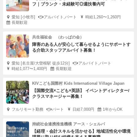
フ｜ブランク・未経験可◎週扶養内可
愛知 [小牧市]
アルバイト,パート
時給1,260〜1,260円
長期歓迎
共生福祉会 （わっぱの会）
障害のある人が安心して暮らせるようにサポートす
る介助スタッフアルバイト募集！
愛知 [名古屋/大曽根駅 徒歩12分]
アルバイト,パート
時給1,077〜1,400円
長期歓迎
KIVこども国際村 Kids International Village Japan
【国際交流×こども×英語】 イベントディレクター/
クラスマネージャー募集！
フルリモート勤務
パート
日給7,000円
1年からOK
持続社会連携推進機構 アース・シェルパ
【経理・会計スキルを活かせる】地域活性化や環境