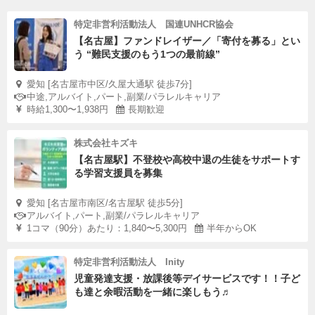
特定非営利活動法人 国連UNHCR協会
【名古屋】ファンドレイザー／「寄付を募る」とい
う “難民支援のもう1つの最前線”
愛知 [名古屋市中区/久屋大通駅 徒歩7分]
中途,アルバイト,パート,副業/パラレルキャリア
時給1,300〜1,938円
長期歓迎
株式会社キズキ
【名古屋駅】不登校や高校中退の生徒をサポートす
る学習支援員を募集
愛知 [名古屋市南区/名古屋駅 徒歩5分]
アルバイト,パート,副業/パラレルキャリア
1コマ（90分）あたり：1,840〜5,300円
半年からOK
特定非営利活動法人 Inity
児童発達支援・放課後等デイサービスです！！子ど
も達と余暇活動を一緒に楽しもう♬