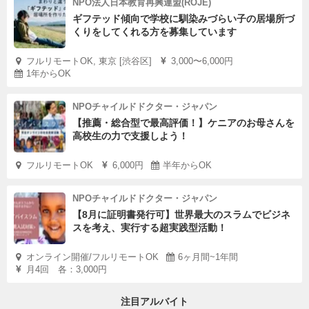
NPO法人日本教育再興連盟(ROJE)
ギフテッド傾向で学校に馴染みづらい子の居場所づ
くりをしてくれる方を募集しています
フルリモートOK, 東京 [渋谷区]
3,000〜6,000円
1年からOK
NPOチャイルドドクター・ジャパン
【推薦・総合型で最高評価！】ケニアのお母さんを
高校生の力で支援しよう！
フルリモートOK
6,000円
半年からOK
NPOチャイルドドクター・ジャパン
【8月に証明書発行可】世界最大のスラムでビジネ
スを考え、実行する超実践型活動！
オンライン開催/フルリモートOK
6ヶ月間~1年間
月4回 各：3,000円
注目アルバイト