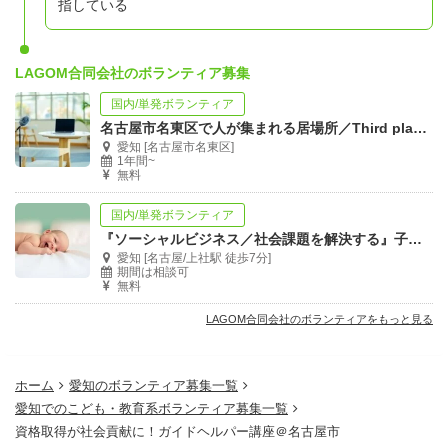
指している
LAGOM合同会社のボランティア募集
国内/単発ボランティア
名古屋市名東区で人が集まれる居場所／Third place作りのお手伝いを募集！
愛知 [名古屋市名東区]
1年間~
無料
国内/単発ボランティア
『ソーシャルビジネス／社会課題を解決する』子育て支援・産前産後支援ヘルパー募集！
愛知 [名古屋/上社駅 徒歩7分]
期間は相談可
無料
LAGOM合同会社のボランティアをもっと見る
ホーム
愛知のボランティア募集一覧
愛知でのこども・教育系ボランティア募集一覧
資格取得が社会貢献に！ガイドヘルパー講座＠名古屋市