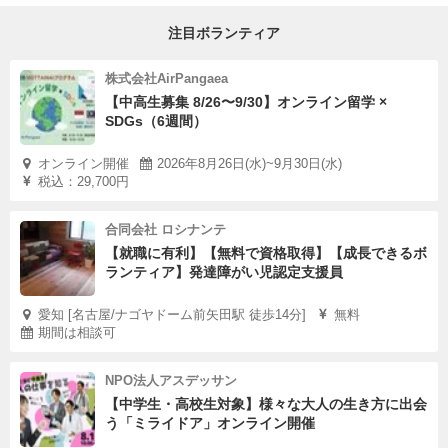
注目ボランティア
株式会社AirPangaea
【中高生募集 8/26〜9/30】オンライン留学 ×
SDGs（6週間）
オンライン開催
2026年8月26日(水)~9月30日(水)
税込：29,700円
合同会社 ロシナンテ
【就職に有利】【無料で資格取得】【成長できるボ
ランティア】発達障がい児認定支援員
愛知 [名古屋/ナゴヤドーム前矢田駅 徒歩14分]
無料
期間は相談可
NPO法人アスデッサン
【中学生・高校生対象】様々な大人の生き方に出会
う「ミライドア」オンライン開催