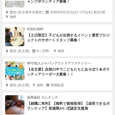
ャンプボランティア募集！
愛知 [名古屋市名東区]
2026年8月25日(火)~27日(木),他3日程
無料
EDUCAMP
【土日限定】子どもが企画するイベント運営プロジ
ェクトのサポートスタッフ募集！
愛知 [名古屋]
8ヶ月間~
無料
NPO法人ジャパンアウトドアファクトリ―
【名古屋】自然の中でこどもたちとあそぼう★ボラ
ンティアリーダー大募集！！
愛知 [名古屋]
無料
長期歓迎
合同会社 ロシナンテ
【就職に有利】【無料で資格取得】【成長できるボ
ランティア】発達障がい児認定支援員