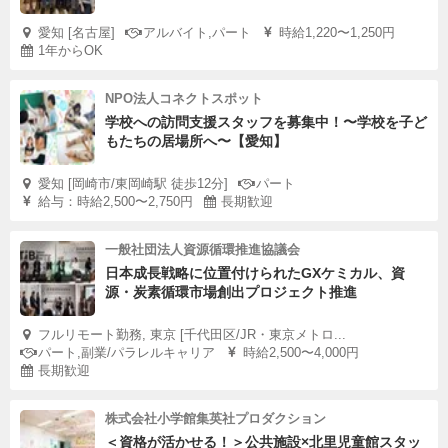
愛知 [名古屋]
アルバイト,パート
時給1,220〜1,250円
1年からOK
NPO法人コネクトスポット
学校への訪問支援スタッフを募集中！〜学校を子ど
もたちの居場所へ〜【愛知】
愛知 [岡崎市/東岡崎駅 徒歩12分]
パート
給与：時給2,500〜2,750円
長期歓迎
一般社団法人資源循環推進協議会
日本成長戦略に位置付けられたGXケミカル、資
源・炭素循環市場創出プロジェクト推進
フルリモート勤務, 東京 [千代田区/JR・東京メトロ...
パート,副業/パラレルキャリア
時給2,500〜4,000円
長期歓迎
株式会社小学館集英社プロダクション
＜資格が活かせる！＞公共施設×北里児童館スタッ