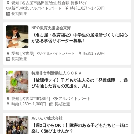
愛知 [名古屋市熱田区/金山総合駅 徒歩15分]
新卒,中途,アルバイト,パート
時給1,027〜1,450円
長期歓迎
NPO教育支援協会東海
《名古屋・教育福祉》中学生の居場所づくりに関心
がある学習サポーター募集！
愛知 [名古屋]
アルバイト,パート
時給1,790円
長期歓迎
特定非営利活動法人ＳＯＲＡ
【放課後デイ】子どもが主人公の「発達保障」。遊
びを通じた育ちの支援を、共に
愛知 [名古屋市昭和区]
アルバイト,パート
時給1,250〜1,300円
長期歓迎
あいんぐ株式会社
【週2日からOK！】障害のある子どもたちと一緒に
楽しく遊びませんか？