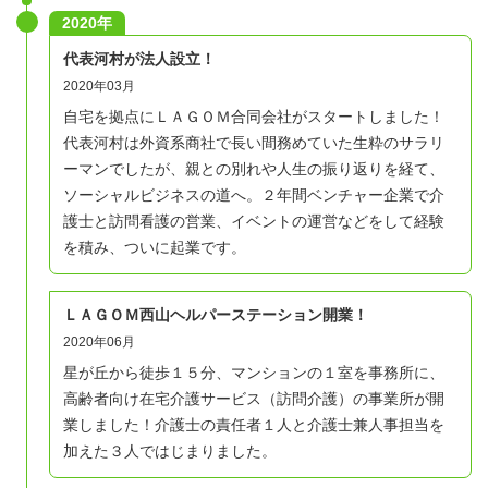
2020年
代表河村が法人設立！
2020年03月
自宅を拠点にＬＡＧＯＭ合同会社がスタートしました！
代表河村は外資系商社で長い間務めていた生粋のサラリ
ーマンでしたが、親との別れや人生の振り返りを経て、
ソーシャルビジネスの道へ。２年間ベンチャー企業で介
護士と訪問看護の営業、イベントの運営などをして経験
を積み、ついに起業です。
ＬＡＧＯＭ西山ヘルパーステーション開業！
2020年06月
星が丘から徒歩１５分、マンションの１室を事務所に、
高齢者向け在宅介護サービス（訪問介護）の事業所が開
業しました！介護士の責任者１人と介護士兼人事担当を
加えた３人ではじまりました。