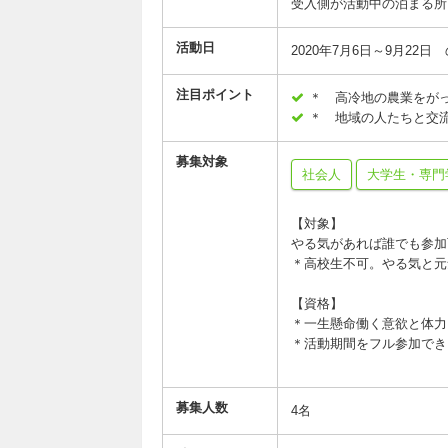
受入側が活動中の泊まる所
活動日
2020年7月6日～9月22
注目ポイント
＊ 高冷地の農業をが
＊ 地域の人たちと交
募集対象
社会人
大学生・専門
【対象】
やる気があれば誰でも参加
＊高校生不可。やる気と元
【資格】
＊一生懸命働く意欲と体力
＊活動期間をフル参加でき
募集人数
4名