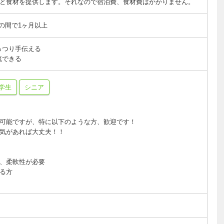
と食材を提供します。それなので宿泊費、食材費はかかりません。
日 の間で1ヶ月以上
っつり手伝える
流できる
学生
シニア
可能ですが、特に以下のような方、歓迎です！
気があれば大丈夫！！
、柔軟性が必要
る方