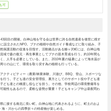
も可
ら43回目の開催。白神山地を守る会は世界に誇る自然遺産を後世に残す
年に設立されたNPO。ブナの植樹や自然ガイド養成などに取り組み、子
然保護活動の促進を目指す。活動拠点がある鯵ヶ沢町には、白神山地
流域で森の復元・再生事業としてブナの苗木育成を行う。約10年間も
く、人手を必要としている。また、2010年夏の猛暑によって海水温が
周りの山にて、環境を取り戻す為の植樹も行っている。
アクティビティー（農業/林業体験、川遊び、BBQ、登山、スポーツな
を行う。子ども達の安全管理役、裏方としてのサポート役や子ども達
子ども達との橋渡し役などを担う。その他、学校周辺の環境整備等を
可能性もあるので、柔軟な姿勢が重要！子どもキャンプ中は昼夜問わ
県に接する南北に長い町。白神山地に代表されるように、町土のおよ
・海・川からの四季折々の特産物が楽しめる。