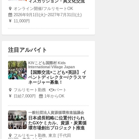
ィスカッション・異文化交流
オンライン開催/フルリモートOK
2026年9月1日(火)~2027年7月31日(土)
11,000円
注目アルバイト
KIVこども国際村 Kids
International Village Japan
【国際交流×こども×英語】 イ
ベントディレクター/クラスマ
ネージャー募集！
フルリモート勤務
パート
日給7,000円
1年からOK
一般社団法人資源循環推進協議会
日本成長戦略に位置付けられ
たGXケミカル、資源・炭素循
環市場創出プロジェクト推進
フルリモート勤務, 東京 [千代田