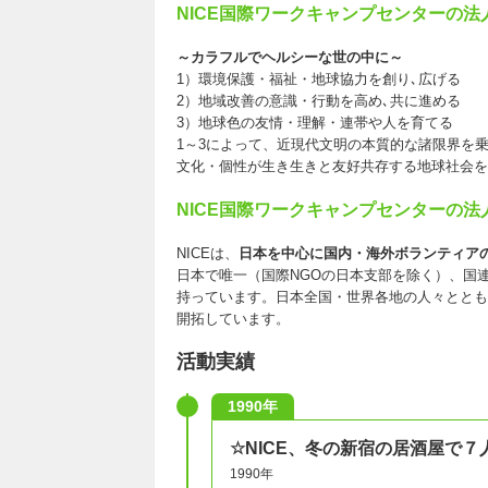
NICE国際ワークキャンプセンターの法
～カラフルでヘルシーな世の中に～
1）環境保護・福祉・地球協力を創り､広げる
2）地域改善の意識・行動を高め､共に進める
3）地球色の友情・理解・連帯や人を育てる
1～3によって、近現代文明の本質的な諸限界を
文化・個性が生き生きと友好共存する地球社会を
NICE国際ワークキャンプセンターの法
NICEは、
日本を中心に国内・海外ボランティアの
日本で唯一（国際NGOの日本支部を除く）、国連
持っています。日本全国・世界各地の人々ととも
開拓しています。
活動実績
1990年
☆NICE、冬の新宿の居酒屋で
1990年