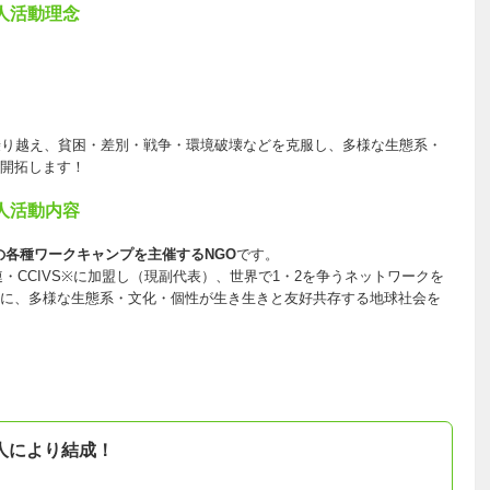
人活動理念
乗り越え、貧困・差別・戦争・環境破壊などを克服し、多様な生態系・
開拓します！
人活動内容
各種ワークキャンプを主催するNGO
です。
・CCIVS※に加盟し（現副代表）、世界で1・2を争うネットワークを
に、多様な生態系・文化・個性が生き生きと友好共存する地球社会を
７人により結成！