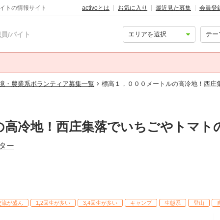
バイトの情報サイト
activoとは
お気に入り
最近見た募集
会員登
員/バイト
境・農業系ボランティア募集一覧
標高１，０００メートルの高冷地！西庄
の高冷地！西庄集落でいちごやトマト
ンター
交流が盛ん
1,2回生が多い
3,4回生が多い
キャンプ
生態系
登山