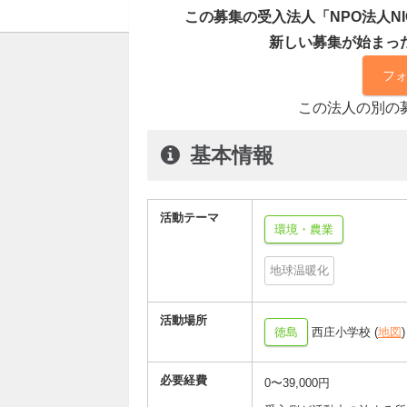
この募集の受入法人「NPO法人N
新しい募集が始まっ
フ
この法人の別の
基本情報
活動テーマ
環境・農業
地球温暖化
活動場所
徳島
西庄小学校 (
地図
)
必要経費
0〜39,000円