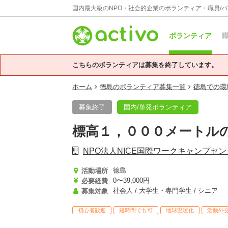
国内最大級のNPO・社会的企業のボランティア・職員/
ボランティア
職
こちらのボランティアは募集を終了しています。
ホーム
徳島のボランティア募集一覧
徳島での環
募集終了
国内/単発ボランティア
標高１，０００メートル
NPO法人NICE国際ワークキャンプセ
徳島
活動場所
0〜39,000円
必要経費
社会人 / 大学生・専門学生 / シニア
募集対象
初心者歓迎
短時間でも可
地球温暖化
活動外