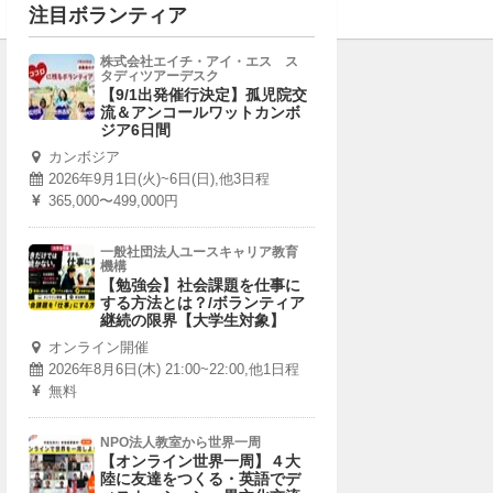
注目ボランティア
株式会社エイチ・アイ・エス ス
タディツアーデスク
【9/1出発催行決定】孤児院交
流＆アンコールワットカンボ
ジア6日間
カンボジア
2026年9月1日(火)~6日(日),他3日程
365,000〜499,000円
一般社団法人ユースキャリア教育
機構
【勉強会】社会課題を仕事に
する方法とは？/ボランティア
継続の限界【大学生対象】
オンライン開催
2026年8月6日(木) 21:00~22:00,他1日程
無料
NPO法人教室から世界一周
【オンライン世界一周】４大
陸に友達をつくる・英語でデ