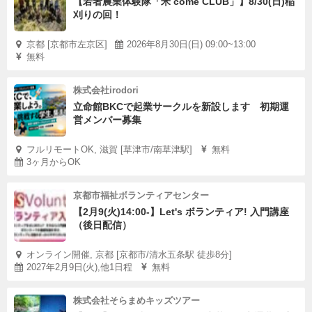
【若者農業体験隊「米 come CLUB」】8/30(日)稲
刈りの回！
京都 [京都市左京区]
2026年8月30日(日) 09:00~13:00
無料
株式会社irodori
立命館BKCで起業サークルを新設します 初期運
営メンバー募集
フルリモートOK, 滋賀 [草津市/南草津駅]
無料
3ヶ月からOK
京都市福祉ボランティアセンター
【2月9(火)14:00-】Let's ボランティア! 入門講座
（後日配信）
オンライン開催, 京都 [京都市/清水五条駅 徒歩8分]
2027年2月9日(火),他1日程
無料
株式会社そらまめキッズツアー