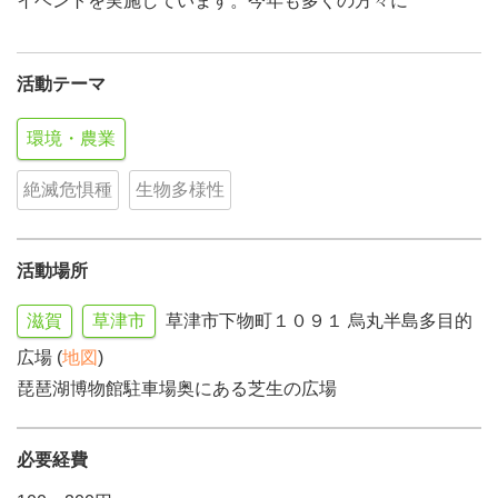
イベントを実施しています。今年も多くの方々に
活動テーマ
環境・農業
絶滅危惧種
生物多様性
活動場所
滋賀
草津市
草津市下物町１０９１ 烏丸半島多目的
広場 (
地図
)
琵琶湖博物館駐車場奥にある芝生の広場
必要経費