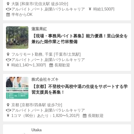
大阪 [和泉市/北信太駅 徒歩10分]
アルバイト,パート,副業/パラレルキャリア
時給1,500円
半年からOK
蓮葉果紅
【現場・事務局バイト募集】能力優遇！里山保全を
兼ねた畑作業と竹林整備
フルリモート勤務, 千葉 [千葉市/土気駅]
アルバイト,パート,副業/パラレルキャリア
時給1,140〜1,300円
長期歓迎
株式会社キズキ
【京都】不登校や高校中退の生徒をサポートする学
習支援員を募集！
京都 [京都市/四条駅 徒歩7分]
アルバイト,パート,副業/パラレルキャリア
1コマ（90分）あたり：1,820〜5,201円
長期歓迎
Utaka