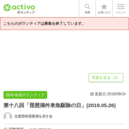


star
基本情報
募集詳細
体験談・雰囲気
団体情報
検索
お気に入り
メニュー
こちらのボランティアは募集を終了しています。
写真を見る（2）
更新日:
2019/09/24
国内/単発ボランティア
第十八回「琵琶湖外来魚駆除の日」(2019.05.26)
任意団体琵琶湖を戻す会