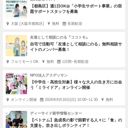
【都島区】週1日OK◎「小学生サポート事業」の宿
題サポートスタッフを募集
大阪 [大阪市都島区]
無料
長期歓迎
友達として相談にのる『ココトモ』
自宅で活動可「友達として相談にのる」無料相談サ
イトのメンバー募集！
フルリモートOK
無料
1日間~長期歓迎
NPO法人アスデッサン
【中学生・高校生対象】様々な大人の生き方に出会
う「ミライドア」オンライン開催
オンライン開催
2026年8月16日(日) 10:00~11:30
無料
ディーサイド留学情報センター
【ベトナム】急成長の影で困窮する人々に「食」の
支援を。炊き出しボランティア！