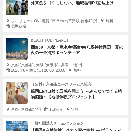
外来魚をゴミにしない。地域循環PJ立ち上げ
フルリモートOK, 滋賀 [草津市/南草津駅 徒歩42分]
無料
長期歓迎
BEAUTIFUL PLANET
🌃8/30 京都・清水寺/高台寺/八坂神社周辺・夏の
夜の一斉清掃ボランティア！
京都 [京都市], 大阪 [大阪市], 兵庫 ...他1件
2026年8月30日(日) 18:00~20:00
無料
（公財）京都市ユースサービス協会
船岡山の自然で五感を開こう ～みんなでつくる植
物図鑑～【地域体験プロジェクト】
京都 [京都市北区]
1日限り
無料
一般社団法人チームパッション
【農業×自然体験】ペカン森の学校 ― ボランティ