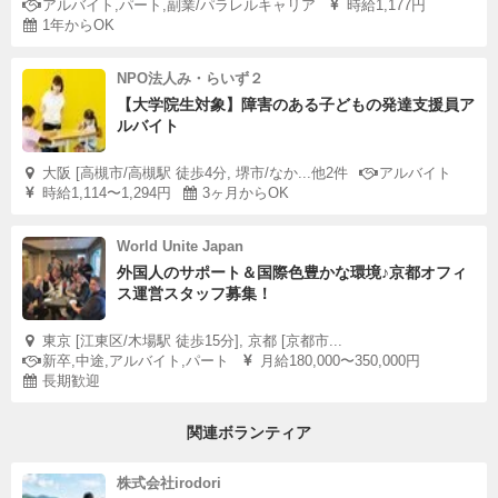
アルバイト,パート,副業/パラレルキャリア
時給1,177円
1年からOK
NPO法人み・らいず２
【大学院生対象】障害のある子どもの発達支援員ア
ルバイト
大阪 [高槻市/高槻駅 徒歩4分, 堺市/なか...他2件
アルバイト
時給1,114〜1,294円
3ヶ月からOK
World Unite Japan
外国人のサポート＆国際色豊かな環境♪京都オフィ
ス運営スタッフ募集！
東京 [江東区/木場駅 徒歩15分], 京都 [京都市...
新卒,中途,アルバイト,パート
月給180,000〜350,000円
長期歓迎
関連ボランティア
株式会社irodori