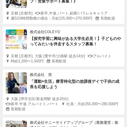
フ・営業サポート募集！》
京都 [京都市]
新卒,中途,パート,副業/パラレルキャリア
週5日8時間勤務の場合：月給225,000〜270,000円
長期歓迎
株式会社COLEYO
【探究学習に興味がある大学生必見！】子どものや
ってみたいを伴走するスタッフ募集！
京都 [京都市], 大阪 [豊中市/少路駅 徒歩14分]
アルバイト
時給1,200〜1,500円
長期歓迎
株式会社 笑
「運動×生活」療育特化型の放課後デイで子供の成
長を応援しよう
大阪 [堺市北区/新金岡駅 徒歩20分]
新卒,中途,アルバイト,パート
社員：月給255,000〜280,000円
長期歓迎
株式会社サニーサイドアップグループ（業務運営：株