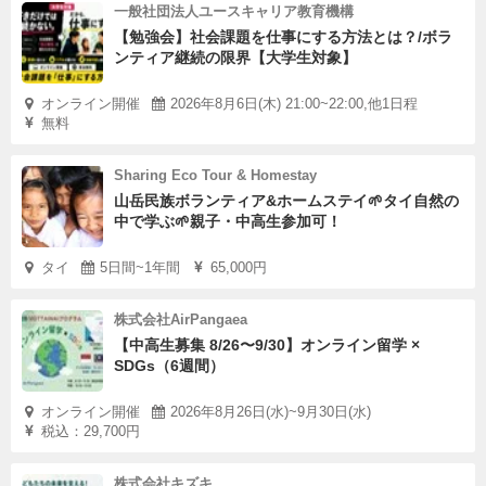
一般社団法人ユースキャリア教育機構
【勉強会】社会課題を仕事にする方法とは？/ボラ
ンティア継続の限界【大学生対象】
オンライン開催
2026年8月6日(木) 21:00~22:00,他1日程
無料
Sharing Eco Tour & Homestay
山岳民族ボランティア&ホームステイ🌱タイ自然の
中で学ぶ🌱親子・中高生参加可！
タイ
5日間~1年間
65,000円
株式会社AirPangaea
【中高生募集 8/26〜9/30】オンライン留学 ×
SDGs（6週間）
オンライン開催
2026年8月26日(水)~9月30日(水)
税込：29,700円
株式会社キズキ