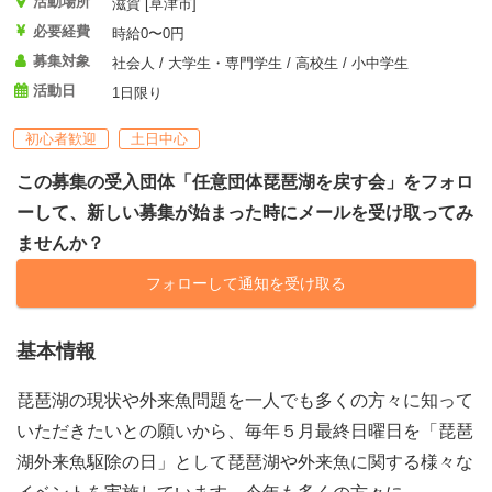
活動場所
滋賀 [草津市]
必要経費
時給0〜0円
募集対象
社会人 / 大学生・専門学生 / 高校生 / 小中学生
活動日
1日限り
初心者歓迎
土日中心
この募集の受入団体「任意団体琵琶湖を戻す会」をフォロ
ーして、新しい募集が始まった時にメールを受け取ってみ
ませんか？
フォローして通知を受け取る
基本情報
琵琶湖の現状や外来魚問題を一人でも多くの方々に知って
いただきたいとの願いから、毎年５月最終日曜日を「琵琶
湖外来魚駆除の日」として琵琶湖や外来魚に関する様々な