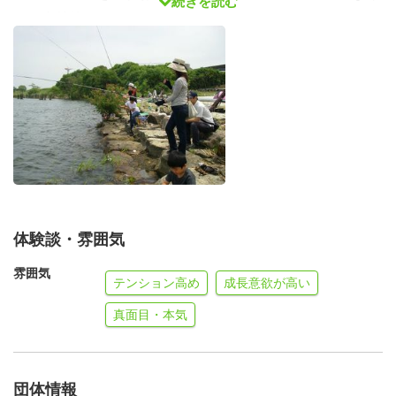
続きを読む
なり次第終了
琵琶湖の幸の試食会「外来魚が食い荒らしている琵琶湖の
幸はこんなに美味しいものだ」
ということを実感してください。もちろん無料です！
毎年あっという間に無くなってしまいますのでお早めに！
協力：滋賀県漁業協同組合連合青年会
★みんなで地引き網を引こう！：１３：００～１４：００
体験談・雰囲気
地引き網体験外来魚駆除のため皆さんの手で地引き網を引
いてください。
雰囲気
テンション高め
成長意欲が高い
網を引くために皆さんの協力が必要です！
協力：滋賀県漁業協同組合連合青年会
真面目・本気
団体情報
★魚の解剖に挑戦してみよう！：１４：００～１５：００