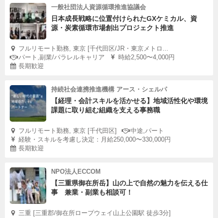
一般社団法人資源循環推進協議会
日本成長戦略に位置付けられたGXケミカル、資
源・炭素循環市場創出プロジェクト推進
フルリモート勤務, 東京 [千代田区/JR・東京メトロ...
パート,副業/パラレルキャリア
時給2,500〜4,000円
長期歓迎
持続社会連携推進機構 アース・シェルパ
【経理・会計スキルを活かせる】地域活性化や環境
課題に取り組む組織を支える事務職
フルリモート勤務, 東京 [千代田区]
中途,パート
経験・スキルを考慮し決定：月給250,000〜330,000円
長期歓迎
NPO法人ECCOM
【三重県御在所岳】山の上で自然の魅力を伝える仕
事 兼業・副業も相談可！
三重 [三重郡/御在所ロープウェイ山上公園駅 徒歩3分]