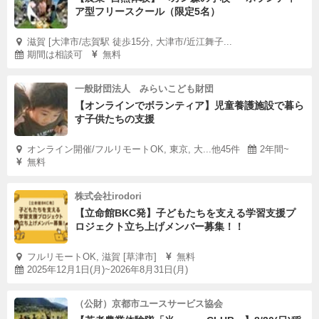
ア型フリースクール（限定5名）
滋賀 [大津市/志賀駅 徒歩15分, 大津市/近江舞子...
期間は相談可
無料
一般財団法人 みらいこども財団
【オンラインでボランティア】児童養護施設で暮ら
す子供たちの支援
オンライン開催/フルリモートOK, 東京, 大...他45件
2年間~
無料
株式会社irodori
【立命館BKC発】子どもたちを支える学習支援プ
ロジェクト立ち上げメンバー募集！！
フルリモートOK, 滋賀 [草津市]
無料
2025年12月1日(月)~2026年8月31日(月)
（公財）京都市ユースサービス協会