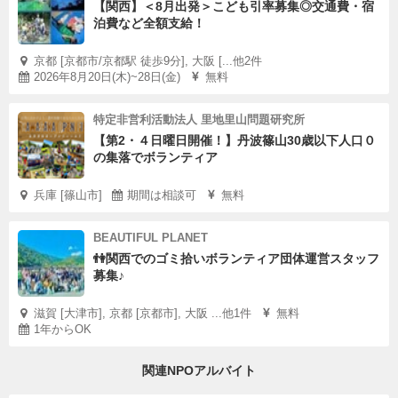
【関西】＜8月出発＞こども引率募集◎交通費・宿
泊費など全額支給！
京都 [京都市/京都駅 徒歩9分], 大阪 [...他2件
2026年8月20日(木)~28日(金)
無料
特定非営利活動法人 里地里山問題研究所
【第2・４日曜日開催！】丹波篠山30歳以下人口０
の集落でボランティア
兵庫 [篠山市]
期間は相談可
無料
BEAUTIFUL PLANET
👫関西でのゴミ拾いボランティア団体運営スタッフ
募集♪
滋賀 [大津市], 京都 [京都市], 大阪 ...他1件
無料
1年からOK
関連NPOアルバイト