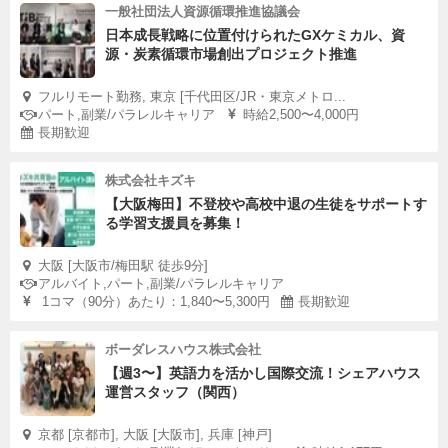
一般社団法人資源循環推進協議会
日本成長戦略に位置付けられたGXケミカル、資
源・炭素循環市場創出プロジェクト推進
フルリモート勤務, 東京 [千代田区/JR・東京メトロ...
パート,副業/パラレルキャリア
時給2,500〜4,000円
長期歓迎
株式会社キズキ
【大阪梅田】不登校や高校中退の生徒をサポートす
る学習支援員を募集！
大阪 [大阪市/梅田駅 徒歩9分]
アルバイト,パート,副業/パラレルキャリア
1コマ（90分）あたり：1,840〜5,300円
長期歓迎
ボーダレスハウス株式会社
【週3〜】英語力を活かし国際交流！シェアハウス
運営スタッフ（関西）
京都 [京都市], 大阪 [大阪市], 兵庫 [神戸]