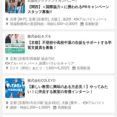
式会社グッドアンドカンパニー）
【関西】＜国際協力＞に携われるPRキャンペーン
スタッフ募集!!
兵庫 [神戸], 京都 [京都市], 大阪 [...他2件
アルバイト,パート
現場勤務時の実質時給：時給1,500〜2,000円
長期歓迎
株式会社キズキ
【京都】不登校や高校中退の生徒をサポートする学
習支援員を募集！
京都 [京都市/四条駅 徒歩7分]
アルバイト,パート,副業/パラレルキャリア
1コマ（90分）あたり：1,820〜5,201円
長期歓迎
株式会社COLEYO
【新しい教育に興味のある方必見！】やってみた
い！に伴走する教室の有償インターン！
京都 [京都市/今出川駅 徒歩19分], 大阪 [豊中...
アルバイト
講師：時給1,200〜1,500円
長期歓迎