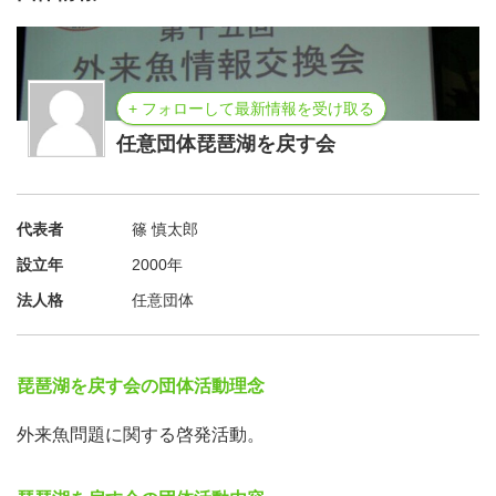
受付は１３：３０で締め切ります
外来魚解剖教室皆さん自身の手で釣った外来魚を解剖し
て、外来魚が何を食べているかなどを観察してもらってい
+ フォローして最新情報を受け取る
ます。毎年子どもたちに大好評のイベントです。
任意団体琵琶湖を戻す会
※お子様が参加される場合は保護者同伴でお願いいたしま
す。
協力：滋賀県水産試験場
代表者
篠 慎太郎
設立年
2000年
法人格
任意団体
★魚を見比べてみよう！：１０：００～１５：３０
淡水魚比較展示琵琶湖に生息する生きた外来魚と在来魚を
比較展示します。
琵琶湖を戻す会の団体活動理念
生まれたばかりのブラックバスの稚魚の大群も展示しま
す。
外来魚問題に関する啓発活動。