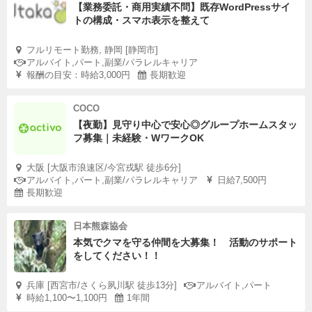
【業務委託・商用実績不問】既存WordPressサイ
トの構成・スマホ表示を整えて
フルリモート勤務, 静岡 [静岡市]
アルバイト,パート,副業/パラレルキャリア
報酬の目安：時給3,000円
長期歓迎
COCO
【夜勤】見守り中心で安心◎グループホームスタッ
フ募集｜未経験・WワークOK
大阪 [大阪市浪速区/今宮戎駅 徒歩6分]
アルバイト,パート,副業/パラレルキャリア
日給7,500円
長期歓迎
日本熊森協会
本気でクマを守る仲間を大募集！ 活動のサポート
をしてください！！
兵庫 [西宮市/さくら夙川駅 徒歩13分]
アルバイト,パート
時給1,100〜1,100円
1年間