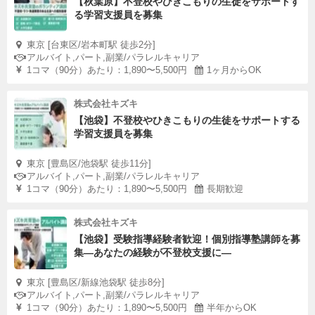
【秋葉原】不登校やひきこもりの生徒をサポートす
る学習支援員を募集
東京 [台東区/岩本町駅 徒歩2分]
アルバイト,パート,副業/パラレルキャリア
1コマ（90分）あたり：1,890〜5,500円
1ヶ月からOK
株式会社キズキ
【池袋】不登校やひきこもりの生徒をサポートする
学習支援員を募集
東京 [豊島区/池袋駅 徒歩11分]
アルバイト,パート,副業/パラレルキャリア
1コマ（90分）あたり：1,890〜5,500円
長期歓迎
株式会社キズキ
【池袋】受験指導経験者歓迎！個別指導塾講師を募
集—あなたの経験が不登校支援に―
東京 [豊島区/新線池袋駅 徒歩8分]
アルバイト,パート,副業/パラレルキャリア
1コマ（90分）あたり：1,890〜5,500円
半年からOK