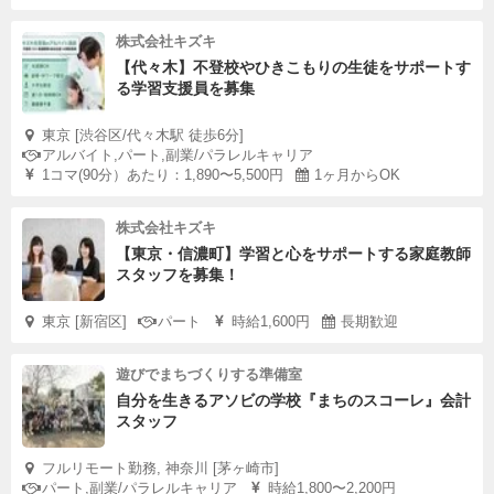
株式会社キズキ
【代々木】不登校やひきこもりの生徒をサポートす
る学習支援員を募集
東京 [渋谷区/代々木駅 徒歩6分]
アルバイト,パート,副業/パラレルキャリア
1コマ(90分）あたり：1,890〜5,500円
1ヶ月からOK
株式会社キズキ
【東京・信濃町】学習と心をサポートする家庭教師
スタッフを募集！
東京 [新宿区]
パート
時給1,600円
長期歓迎
遊びでまちづくりする準備室
自分を生きるアソビの学校『まちのスコーレ』会計
スタッフ
フルリモート勤務, 神奈川 [茅ヶ崎市]
パート,副業/パラレルキャリア
時給1,800〜2,200円