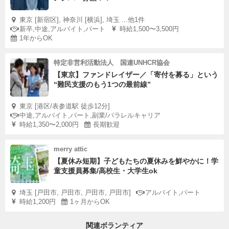
東京 [新宿区], 神奈川 [横浜], 埼玉 ...他1件
新卒,中途,アルバイト,パート
時給1,500〜3,500円
1年からOK
特定非営利活動法人 国連UNHCR協会
【東京】ファンドレイザー／「寄付を募る」という
“難民支援のもう1つの最前線”
東京 [港区/表参道駅 徒歩12分]
中途,アルバイト,パート,副業/パラレルキャリア
時給1,350〜2,000円
長期歓迎
merry attic
【夏休み短期】子どもたちの夏休みを鮮やかに！学
童支援員募集/高校生・大学生ok
埼玉 [戸田市, 戸田市, 戸田市, 戸田市]
アルバイト,パート
時給1,200円
1ヶ月からOK
関連ボランティア