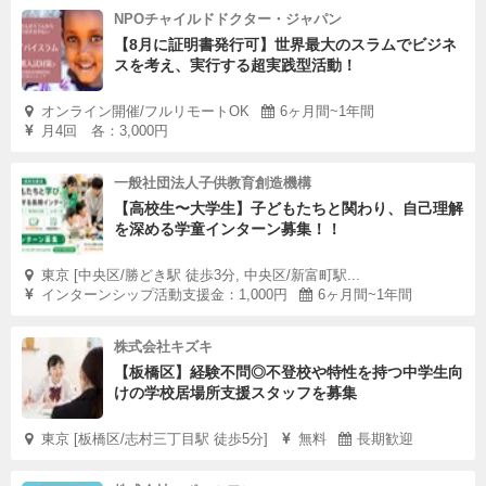
NPOチャイルドドクター・ジャパン
【8月に証明書発行可】世界最大のスラムでビジネ
スを考え、実行する超実践型活動！
オンライン開催/フルリモートOK
6ヶ月間~1年間
月4回 各：3,000円
一般社団法人子供教育創造機構
【高校生〜大学生】子どもたちと関わり、自己理解
を深める学童インターン募集！！
東京 [中央区/勝どき駅 徒歩3分, 中央区/新富町駅...
インターンシップ活動支援金：1,000円
6ヶ月間~1年間
株式会社キズキ
【板橋区】経験不問◎不登校や特性を持つ中学生向
けの学校居場所支援スタッフを募集
東京 [板橋区/志村三丁目駅 徒歩5分]
無料
長期歓迎