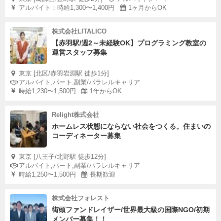
アルバイト：時給1,300〜1,400円
1ヶ月からOK
株式会社LITALICO
【赤羽駅/週2～未経験OK】プログラミング教室の
運営スタッフ募集
東京 [北区/赤羽岩淵駅 徒歩1分]
アルバイト,パート,副業/パラレルキャリア
時給1,230〜1,500円
1年からOK
Relight株式会社
ホームレス状態にならない社会をつくる。住まいの
コーディネーター募集
東京 [八王子/北野駅 徒歩12分]
アルバイト,パート,副業/パラレルキャリア
時給1,250〜1,500円
長期歓迎
株式会社フォレスト
街頭ファンドレイザー/世界最大級の国際NGO/初期
メンバー募集！！