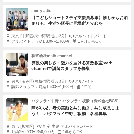
merry attic
【こどもショートステイ支援員募集】朝も夜もお泊
まりも、生活の延長に居場所と安心を
東京 [中野区/東中野駅 徒歩2分]
アルバイト,パート
アルバイト：時給1,300〜1,400円
1ヶ月からOK
株式会社math channel
算数の楽しさ・魅力を届ける算数教室math
channelで講師スタッフを募集
東京 [渋谷区/南新宿駅 徒歩3分]
アルバイト
講師スタッフ：時給1,500〜1,800円
1年間
バタフライ中野・バタフライ板橋（株式会社BCS)
障がい児、者の笑顔と共に働き、共に成長しよ
う！ バタフライ中野、板橋 各種募集
東京 [板橋区]
新卒,中途,アルバイト,パート
月給250,000〜350,000円
1年からOK