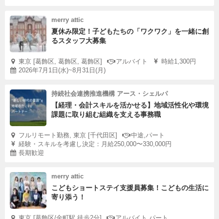
merry attic
夏休み限定！子どもたちの「ワクワク」を一緒に創
るスタッフ大募集
東京 [葛飾区, 葛飾区, 葛飾区]
アルバイト
時給1,300円
2026年7月1日(水)~8月31日(月)
持続社会連携推進機構 アース・シェルパ
【経理・会計スキルを活かせる】地域活性化や環境
課題に取り組む組織を支える事務職
フルリモート勤務, 東京 [千代田区]
中途,パート
経験・スキルを考慮し決定：月給250,000〜330,000円
長期歓迎
merry attic
こどもショートステイ支援員募集！こどもの生活に
寄り添う！
東京 [葛飾区/金町駅 徒歩2分]
アルバイト,パート