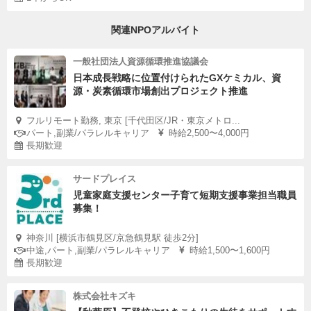
関連NPOアルバイト
一般社団法人資源循環推進協議会
日本成長戦略に位置付けられたGXケミカル、資
源・炭素循環市場創出プロジェクト推進
フルリモート勤務, 東京 [千代田区/JR・東京メトロ...
パート,副業/パラレルキャリア
時給2,500〜4,000円
長期歓迎
サードプレイス
児童家庭支援センター子育て短期支援事業担当職員
募集！
神奈川 [横浜市鶴見区/京急鶴見駅 徒歩2分]
中途,パート,副業/パラレルキャリア
時給1,500〜1,600円
長期歓迎
株式会社キズキ