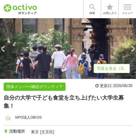


star
基本情報
募集詳細
体験談・雰囲気
法人情報
検索
お気に入り
メニュー
写真を見る（3）
更新日:
2026/06/30
団体メンバー/継続ボランティア
自分の大学で子ども食堂を立ち上げたい大学生募
集！
NPO法人OIKOS
活動場所
東京 [文京区]