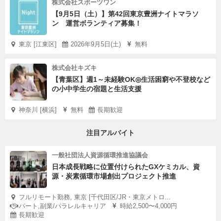
株式会社スポーツワン
【9月5日（土）】第42回東京豊洲ナイトマラソ
ン 運営ボランティア募集！
東京 [江東区]
2026年9月5日(土)
無料
株式会社キズキ
【青葉区】週1～未経験OK◎生活困窮や不登校など
の小中学生の宿題と生活支援
神奈川 [横浜]
無料
長期歓迎
注目アルバイト
一般社団法人資源循環推進協議会
日本成長戦略に位置付けられたGXケミカル、資
源・炭素循環市場創出プロジェクト推進
フルリモート勤務, 東京 [千代田区/JR・東京メトロ...
パート,副業/パラレルキャリア
時給2,500〜4,000円
長期歓迎