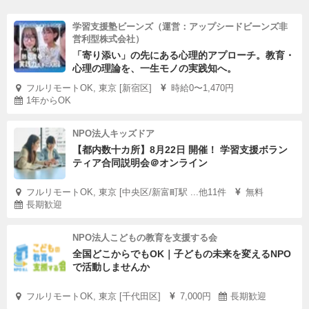
学習支援塾ビーンズ（運営：アップシードビーンズ非
営利型株式会社）
「寄り添い」の先にある心理的アプローチ。教育・
心理の理論を、一生モノの実践知へ。
フルリモートOK, 東京 [新宿区]
時給0〜1,470円
1年からOK
NPO法人キッズドア
【都内数十カ所】8月22日 開催！ 学習支援ボラン
ティア合同説明会＠オンライン
フルリモートOK, 東京 [中央区/新富町駅 ...他11件
無料
長期歓迎
NPO法人こどもの教育を支援する会
全国どこからでもOK｜子どもの未来を変えるNPO
で活動しませんか
フルリモートOK, 東京 [千代田区]
7,000円
長期歓迎