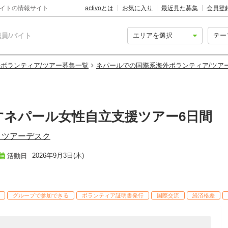
バイトの情報サイト
activoとは
お気に入り
最近見た募集
会員登
員/バイト
ボランティア/ツアー募集一覧
ネパールでの国際系海外ボランティア/ツア
すネパール女性自立支援ツアー6日間
ィツアーデスク
2026年9月3日(木)
活動日
グループで参加できる
ボランティア証明書発行
国際交流
経済格差