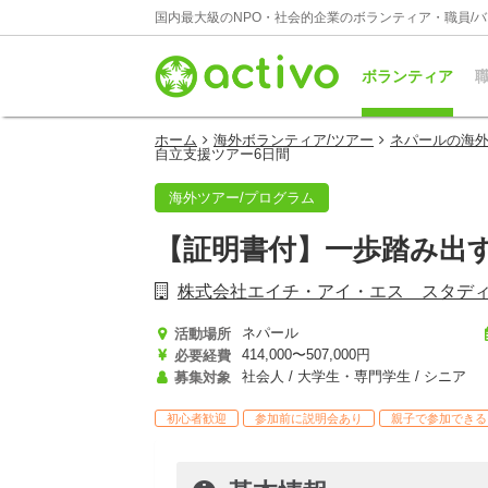
国内最大級のNPO・社会的企業のボランティア・職員/
ボランティア
職
ホーム
海外ボランティア/ツアー
ネパールの海外
自立支援ツアー6日間
海外ツアー/プログラム
【証明書付】一歩踏み出
株式会社エイチ・アイ・エス スタデ
ネパール
活動場所
414,000〜507,000円
必要経費
社会人 / 大学生・専門学生 / シニア
募集対象
初心者歓迎
参加前に説明会あり
親子で参加できる