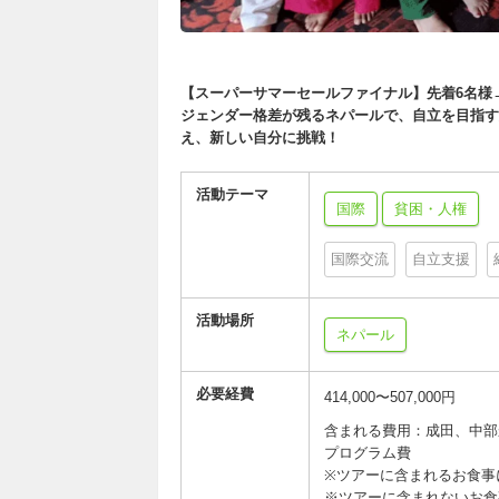
【スーパーサマーセールファイナル】先着6名様→1
ジェンダー格差が残るネパールで、自立を目指す
え、新しい自分に挑戦！
活動テーマ
国際
貧困・人権
国際交流
自立支援
活動場所
ネパール
必要経費
414,000〜507,000円
含まれる費用：成田、中部
プログラム費
※ツアーに含まれるお食事
※ツアーに含まれないお食