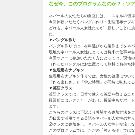
なぜ今、このプログラムなのか？：ツ
ネパールの女性たちの自立には、「スキルの習得
今回体験いただくバングル作り・生理用布ナプキン作
どれも、ネパール人女性たちが「新しいことに挑
た。
▼バングル作り
バングル作りでは、材料選びから製作までをネパ
現地のネパール人女性にとっては将来の仕事や自
今回ツアーに参加いただく方にとっては、現地の
（作ったバングルはお土産として無料でお持ち帰
▼生理用布ナプキン
生理用布ナプキン作りでは、女性の健康について
「作る楽しさ」と「学ぶ時間」が同時に味わえる
▼英語クラス
英語クラスでは、日常で使える英語を教えること
授業前にはレクチャーがあり、授業中もサポート
ます。
こちらのクラスは下記より希望する参加方法をご
①日常で活用できる英語をネパール人女性の方々
②クラスに参加をし、ネパール人女性と交流しな
このプログラムでは、ただの「教える側」ではな