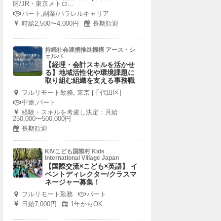
区/JR・東京メトロ...
パート,副業/パラレルキャリア
時給2,500〜4,000円
長期歓迎
持続社会連携推進機構 アース・シ
ェルパ
【経理・会計スキルを活かせ
る】地域活性化や環境課題に
取り組む組織を支える事務職
フルリモート勤務, 東京 [千代田区]
中途,パート
経験・スキルを考慮し決定：月給
250,000〜500,000円
長期歓迎
KIVこども国際村 Kids
International Village Japan
【国際交流×こども×英語】 イ
ベントディレクター/クラスマ
ネージャー募集！
フルリモート勤務
パート
日給7,000円
1年からOK