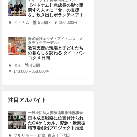
ディーサイド留学情報センター
【ベトナム】急成長の影で困
窮する人々に「食」の支援
を。炊き出しボランティア！
ベトナム
5日間~
180,000円
株式会社エイチ・アイ・エス ス
タディツアーデスク
教育支援の現場と子どもたち
の暮らしを訪ねる タイ・バン
コク 4 日間
タイ
4日間
148,000〜368,000円
注目アルバイト
一般社団法人資源循環推進協議会
日本成長戦略に位置付けられ
たGXケミカル、資源・炭素循
環市場創出プロジェクト推進
フルリモート勤務, 東京 [千代田