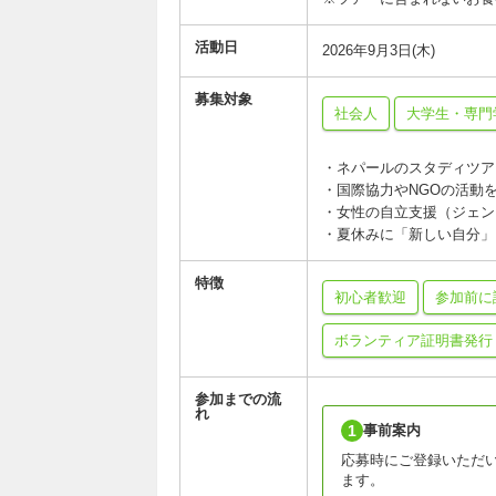
活動日
2026年9月3日(木)
募集対象
社会人
大学生・専門
・ネパールのスタディツア
・国際協力やNGOの活動
・女性の自立支援（ジェン
・夏休みに「新しい自分」に
特徴
初心者歓迎
参加前に
ボランティア証明書発行
参加までの流
れ
1
事前案内
応募時にご登録いただ
ます。