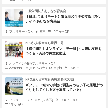
一般財団法人あしなが育英会
【週1回フルリモート】遺児高校生学習支援ボラン
ティア/あしなが育英会
フルリモートOK
無料
半年からOK
NPO法人教室から世界一周
【締切間近】オンライン世界一周 |４大陸に友達を
つくる・英語で異文化交流
オンライン開催/フルリモートOK
2026年9月1日(火)~2027年7月31日(土)
9,900円
NPO法人日本教育再興連盟(ROJE)
ギフテッド傾向で学校に馴染みづらい子の居場所づ
くりをしてくれる方を募集しています
フルリモートOK, 東京 [渋谷区]
3,000〜6,000円
1年からOK