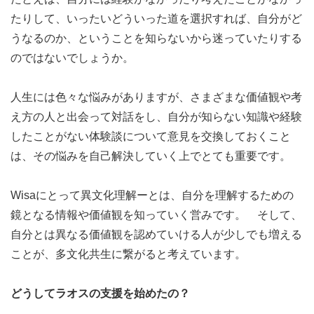
スマフォネットの罠に陥りやすいのか、を対話形式で誰で
たりして、いったいどういった道を選択すれば、自分がど
も参加しやすい形で取り組みます。活動中は、Clusterに
うなるのか、ということを知らないから迷っていたりする
加えてCanvaというツールのホワイトボードを使用しま
のではないでしょうか。
す。また連絡はＤｉｓｃｏｒｄで行います。
人生には色々な悩みがありますが、さまざまな価値観や考
リテラシー教育の開発：
調査結果を基に、若者に響く啓
え方の人と出会って対話をし、自分が知らない知識や経験
発コンテンツやガイドラインをデザインツールで形にしま
したことがない体験談について意見を交換しておくこと
す。
は、その悩みを自己解決していく上でとても重要です。
オープニングメンバー募集！
「なんとなく今のネット・
Wisaにとって異文化理解ーとは、自分を理解するための
スマホ社会が不安」「同世代が被害にあるのを防ぎたい」
鏡となる情報や価値観を知っていく営みです。 そして、
という課題意識があれば、特別な知識は不要です。ゼロか
自分とは異なる価値観を認めていける人が少しでも増える
ら一緒にプロジェクトを創り上げる第1期メンバーをお待
ことが、多文化共生に繋がると考えています。
ちしています。
どうしてラオスの支援を始めたの？