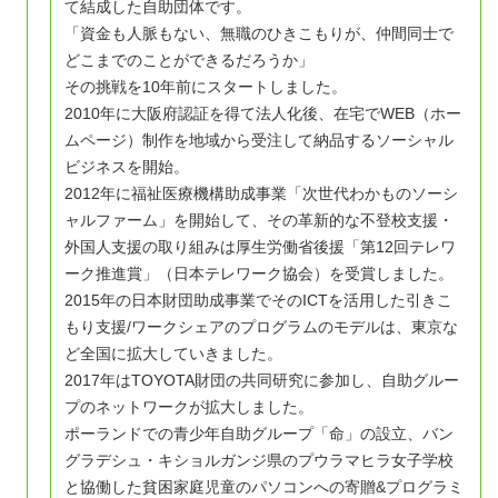
て結成した自助団体です。
「資金も人脈もない、無職のひきこもりが、仲間同士で
どこまでのことができるだろうか」
その挑戦を10年前にスタートしました。
2010年に大阪府認証を得て法人化後、在宅でWEB（ホー
ムページ）制作を地域から受注して納品するソーシャル
ビジネスを開始。
2012年に福祉医療機構助成事業「次世代わかものソーシ
ャルファーム」を開始して、その革新的な不登校支援・
外国人支援の取り組みは厚生労働省後援「第12回テレワ
ーク推進賞」（日本テレワーク協会）を受賞しました。
2015年の日本財団助成事業でそのICTを活用した引きこ
もり支援/ワークシェアのプログラムのモデルは、東京な
ど全国に拡大していきました。
2017年はTOYOTA財団の共同研究に参加し、自助グルー
プのネットワークが拡大しました。
ポーランドでの青少年自助グループ「命」の設立、バン
グラデシュ・キショルガンジ県のプウラマヒラ女子学校
と協働した貧困家庭児童のパソコンへの寄贈&プログラミ