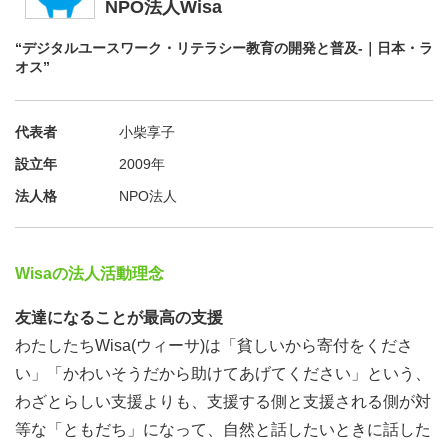
学生ならではの視点で、同世代のSNS利用実態や、スマ
NPO法人Wisa
ホ・インターネットにまつわるリスクを調査しましょう。
“デジタルユースワーク・リテラシー教育の開発と普及-｜日本・ラ
オス”
参加するメリット（得られる経験とスキル）
【有償での活動】
代表者
小柴享子
「リサーチ」という価値ある貢献に対し、対価（謝金―ア
設立年
2009年
マゾンギフト-配送タイプ）をお贈りいたします。
法人格
NPO法人
【デジタルスキルの習得】
調査結果の可視化や教材プロトタイプ開発において、
CanvaやFigmaといった様々なツールを使いこなすスキル
Wisaの法人活動理念
が身につきます。また、インタビューやアンケート調査と
友達になることが最高の支援
いったリサーチの手法も身につけることができます。
わたしたちWisa(ウィーサ)は「貧しいから寄付をくださ
い」「かわいそうだから助けてあげてください」という、
【アバター参加の気楽さ】
わざとらしい支援よりも、支援する側と支援される側が対
Clusterというメタバースアプリを使用することで、顔出
等な「ともだち」になって、自然と話したいときに話した
し不要で、空き時間や放課後に、安心して参加できる新し