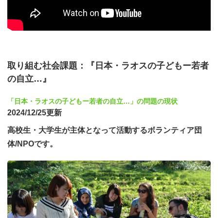
第1回：テーマ発掘とチームビルディング
【チェックイン】RBT リトロスペクティブ ()
【ワーク】Canvaを用いて、デジタル社会やスマホに対す
る危惧・疑問をブレインストーミング。
第2回：リサーチデザインと型の選択
取り組む社会課題：『日本・ラオスの子どもー若者
の自立…』
【ワーク】5つの「研究の型」を紹介し、自分のテーマに
合うものを選択。
「日本・ラオスの子どもー若者の自立…」の問題の現状
※横出し連携：
「アンケート調査」を選んだメンバー
2024/12/25更新
は、ここで小グループを作り、共通項目の設計に向けた協
高校生・大学生が主体となって活動するボランティア団
働作業を開始。
体/NPOです。
第3回：リサーチ・サイクル①（計画の実行）
【ワーク】第1回フォームの報告会。「やってみてどうだ
ったか」「どんな壁（トゲ）にぶつかったか」を共有。必
要に応じてリサーチデザインを修正。