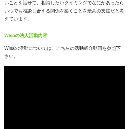
いことを話せて、相談したいタイミングでなにかあったら
い居場所を得ることができます。リサーチ終了後も、気の
いつでも相談し合える関係を築くことを最高の支援だと考
合う仲間がいれば、交流を続けてください。
えています。
【確かな実績（ガクチカ）】
今回のプロジェクトでは、「リサーチ・調査」だけでな
Wisaの法人活動内容
く、その成果発表として「情報発信・教育コンテンツの開
Wisaの活動については、こちらの活動紹介動画を参照下
発」までを一貫して実施します。進学の総合型選抜や就職
さい。
活動において、しっかりと語れる「ガクチカ」になること
間違いナシです！
プログラムー予定スケジュール
【場所】Cluster（メタバース）
*インストール‣操作方法については、ご自身で学習いただ
きます。本プロジェクト内で操作説明会などはございませ
んので、あらかじめご了承ください。