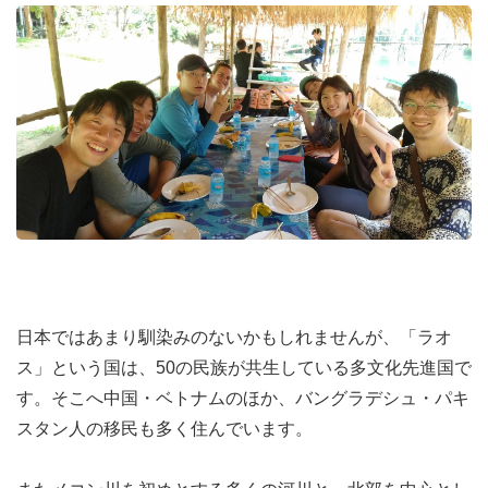
募集条件
対象：
中学・高校生〜大学生（15〜24歳） *保護者の方
も歓迎
募集人数：
若干名（定員に達し次第締め切ります）
条件：
当事者としての視点を持っていること。特別な専
門知識は不要です。
応募方法
少しでも興味を持たれた方は、まずは「応募する」ボタン
から申し込みフォームで志望動機をご送付ください。
メタバース空間で開催するオリエンテーション（顔出し不
日本ではあまり馴染みのないかもしれませんが、「ラオ
要）のご案内をお送りします。あなたのスマホから、社会
ス」という国は、50の民族が共生している多文化先進国で
を変える一歩を踏み出しましょう！
す。そこへ中国・ベトナムのほか、バングラデシュ・パキ
スタン人の移民も多く住んでいます。