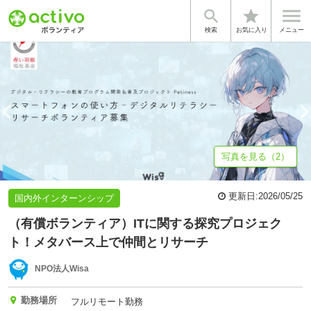


star
基本情報
募集詳細
体験談・雰囲気
法人情報
検索
お気に入り
メニュー
写真を見る（2）
更新日:
2026/05/25
国内外インターンシップ
（有償ボランティア）ITに関する探究プロジェク
ト！メタバース上で仲間とリサーチ
NPO法人Wisa
勤務場所
フルリモート勤務