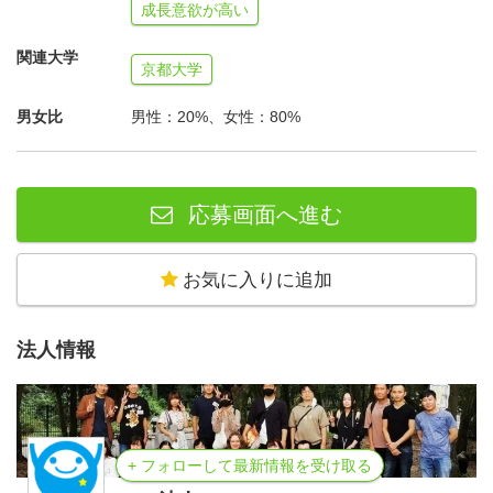
成長意欲が高い
便利なスマートフォンの裏側にあるリスクや危険性につい
関連大学
京都大学
てきちんと知ることえ、「インターネット上の罠を見抜
き、賢くスマホを使いこなすリテラシー」を身につけま
男女比
男性：20%、女性：80%
す。
応募画面へ進む
メタバース×アクションリサーチで解決策を創る
今回は、ただ論文を読んだり、インタビューをするだけで
お気に入りに追加
なく「実践・実際のアクション」を伴う「アクションリサ
ーチ」という手法でリサーチに取り組みます。インターネ
法人情報
ット上にある「Cluster」というメタバースの中で、「ス
マホ・インターネット・IT」についてのリサーチを行いま
す。
+ フォローして最新情報を受け取る