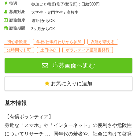
待遇
参加ごと積算(修了後清算)：日給500円
募集対象
大学生・専門学生 / 高校生
勤務頻度
週1回からOK
勤務期間
3ヶ月からOK
初心者歓迎
学校/仕事終わりから参加
友達が増える
短時間でも可
土日中心
ボランティア証明書発行
応募画面へ進む
お気に入りに追加
基本情報
【有償ボランティア】
身近な「スマホ」や「インターネット」の便利さや危険性
についてリサーチし、同年代の若者や、社会に向けて啓発