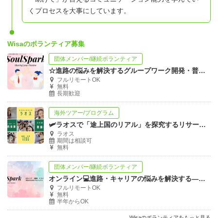
くプロセスを大事にしています。
Wisaのボランティア募集
団体メンバー/継続ボランティア
☆進路の悩みを解決するグループワーク開発・普及ボランティア募集☆
フルリモートOK
無料
長期歓迎
海外ツアー/プログラム
🛩ラオスで「途上国のリアル」を探究するリサーチ・フィールドワーク🛩
ラオス
期間は相談可
無料
団体メンバー/継続ボランティア
オンライン💻進路・キャリアの悩みを解決する―ソウル・スパーク:メンバー募集
フルリモートOK
無料
半年からOK
Wisaのボランティアをもっと見る