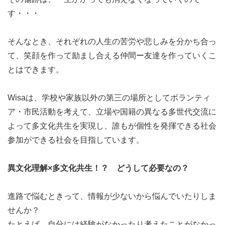
実証的なアプローチと信頼性
す・・・
本プロジェクトは、中央共同募金会の助成を受け、デジタ
そんなとき、それぞれの人生の苦労や悲しみを分かち合っ
ル技術を活用して若者の社会参画を支援する「デジタル・
て、笑顔を作って励まし合える仲間ー友達を作っていくこ
ユースワーク」の普及として企画運営を行っております。
とはできます。
複数の大学教員が連携しておりますので、専門家のサポー
トを受けながら、エビデンスに基づいた社会調査の手法を
Wisaは、学校や家族以外の第三の場所としてボランティ
学ぶことができます。
ア・市民活動を考えて、立場や国籍の異なる多世代交流に
よって多文化共生を実現し、誰もが個性を発揮できる社会
参加ができる社会を目指しています。
具体的な活動内容
メタバース・ミーティング：
週1回 日曜日9：00‐10：
異文化理解×多文化共生！？ どうして必要なの？
00(日本時間)にＣｌｕｓｔｅｒに集まり、SNSの最新動向
や身近なリスクについて議論します。
進路で悩むときって、情報が少ないから悩んでいたりしま
アクションリサーチの実施：
全6回の集まりと、第7回目
せんか？
での最終発表会でプログラムを定めています。
たとえば、自分には経験がなかったり考えたことがなかっ