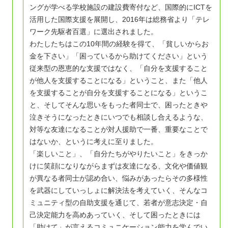
ングが学べる学校施設の建設費寄付など、国際的にICTを
活用した国際支援を展開し、2016年は総務省より「テレ
ワーク先駆者百選」に選出されました。
わたしたちはこの10年間の経験を得て、「貧しいからお
金を下さい」「困っているから助けてください」という
従来型の恩恵的な支援ではなく、「自分を支援すること
が他人を支援することになる」ということ、また「他人
を支援することが自分を支援することになる」というこ
と、そしてそんな思いをもった者同士で、困ったときや
泣きそうになったときにいつでも相談し合えるような、
対等な友達になることが対人援助で一番、重要なことで
はないか、というに考えに至りました。
「楽しいこと」、「自分たちがやりたいこと」をきっか
けに笑顔になりながらまずは友達になる、文化や価値観
が異なる者同士が認め合い、悩みがあったらその多様性
を武器にしていっしょに解決法を考えていく、そんなコ
ミュニティ型の自助支援を通じて、若者が意志決定・自
己決定能力を高めあっていく、そして困ったときには
「助けて」が言えるコミュニケーション能力を学んでい