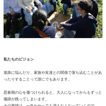
第4回：リサーチ・サイクル②（分析と意味づけ）
【ワーク】第2回フォームの報告会。集まってきた情報や
データを「どう解釈するか」を議論。
第5回：リサーチ・サイクル③（プロトタイピング）
【ワーク】リサーチ結果をもとに「自分たちなりのスマホ
リテラシーのアイデア」や「企画書」「啓発コンテンツ」
の形を練り上げる。
私たちのビジョン
第6回：成果発表準備とリフレクション
【ワーク】完成したアウトプット（プレゼン、企画書、キ
進路に悩んだり、家族や友達との関係で落ち込むことがあ
ャンバス等）の発表。全員からのフィードバック。
ったりすることって誰にでもあります。
第7回：成果発表会
思春期の心を傷つけられると、大人になってからもずっと
傷跡が残ってしまいます。
その傷跡は、一生かかっても消えなくなっていくので