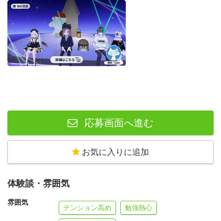
く社会に向けて情報発信・啓発できるように、様々な形で
アウトプットをしてもらいます。お友達や家族、おじいち
ゃんおばあちゃんなど、身近な人がスマートフォンやイン
ターネットでトラブルに巻き込まれないように守ったり、
トラブルが合った際には適切なアドバイスができる、そん
な人材を目指していただきます。
「赤い羽根」共同募金から助成をいただいているプロジェ
クトのため、皆さんには「有償ボランティア」として、リ
応募画面へ進む
サーチに取り組んでいただきます。学生＆保護者の方、大
募集です。
お気に入りに追加
当事者だからこそわかる「リアル」
体験談・雰囲気
中高生～大学生の学生・若者やその保護者が参加すること
雰囲気
で、リアルで身近な「スマホのリスク」について、等身大
テンション高め
勉強熱心
の視点からリサーチを行います。