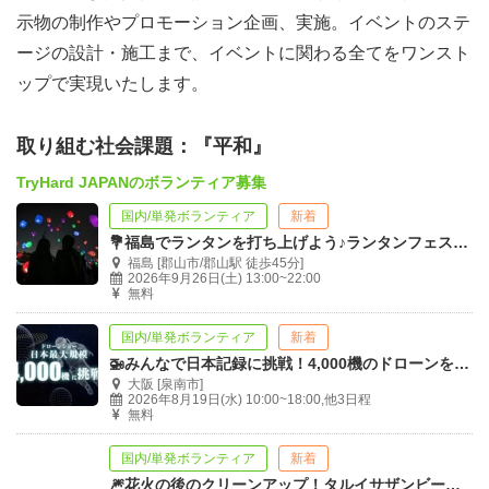
示物の制作やプロモーション企画、実施。イベントのステ
ージの設計・施工まで、イベントに関わる全てをワンスト
ップで実現いたします。
取り組む社会課題：『平和』
TryHard JAPANのボランティア募集
国内/単発ボランティア
新着
💐福島でランタンを打ち上げよう♪ランタンフェス運営ボランティア大募集☆
福島 [郡山市/郡山駅 徒歩45分]
2026年9月26日(土) 13:00~22:00
無料
国内/単発ボランティア
新着
🚁みんなで日本記録に挑戦！4,000機のドローンを夜空に打ち上げよう！
大阪 [泉南市]
2026年8月19日(水) 10:00~18:00,他3日程
無料
国内/単発ボランティア
新着
🎆花火の後のクリーンアップ！タルイサザンビーチを綺麗にしよう！