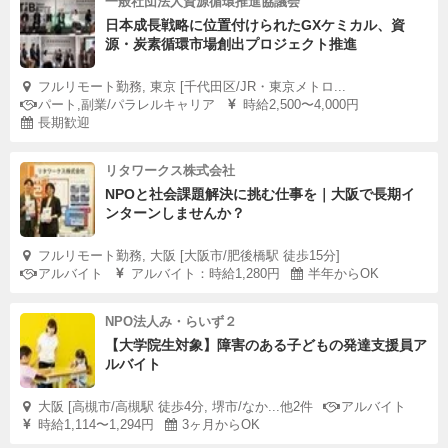
一般社団法人資源循環推進協議会
日本成長戦略に位置付けられたGXケミカル、資
源・炭素循環市場創出プロジェクト推進
フルリモート勤務, 東京 [千代田区/JR・東京メトロ...
パート,副業/パラレルキャリア
時給2,500〜4,000円
長期歓迎
リタワークス株式会社
NPOと社会課題解決に挑む仕事を｜大阪で長期イ
ンターンしませんか？
フルリモート勤務, 大阪 [大阪市/肥後橋駅 徒歩15分]
アルバイト
アルバイト：時給1,280円
半年からOK
NPO法人み・らいず２
【大学院生対象】障害のある子どもの発達支援員ア
ルバイト
大阪 [高槻市/高槻駅 徒歩4分, 堺市/なか...他2件
アルバイト
時給1,114〜1,294円
3ヶ月からOK