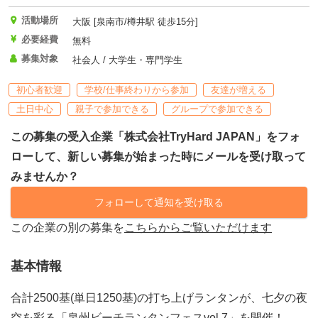
活動場所
大阪 [泉南市/樽井駅 徒歩15分]
必要経費
無料
募集対象
社会人 / 大学生・専門学生
初心者歓迎
学校/仕事終わりから参加
友達が増える
土日中心
親子で参加できる
グループで参加できる
この募集の受入企業「株式会社TryHard JAPAN」をフォ
ローして、新しい募集が始まった時にメールを受け取って
みませんか？
フォローして通知を受け取る
この企業の別の募集を
こちらからご覧いただけます
基本情報
合計2500基(単日1250基)の打ち上げランタンが、七夕の夜
空を彩る「泉州ビーチランタンフェスvol.7」を開催！