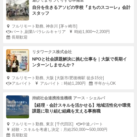
遊びでまちづくりする準備室
自分を生きるアソビの学校『まちのスコーレ』会計
スタッフ
フルリモート勤務, 神奈川 [茅ヶ崎市]
パート,副業/パラレルキャリア
時給1,800〜2,200円
長期歓迎
リタワークス株式会社
NPOと社会課題解決に挑む仕事を｜大阪で長期イ
ンターンしませんか？
フルリモート勤務, 大阪 [大阪市/肥後橋駅 徒歩15分]
アルバイト
アルバイト：時給1,280円
半年からOK
持続社会連携推進機構 アース・シェルパ
【経理・会計スキルを活かせる】地域活性化や環境
課題に取り組む組織を支える事務職
フルリモート勤務, 東京 [千代田区]
中途,パート
経験・スキルを考慮し決定：月給250,000〜500,000円
長期歓迎