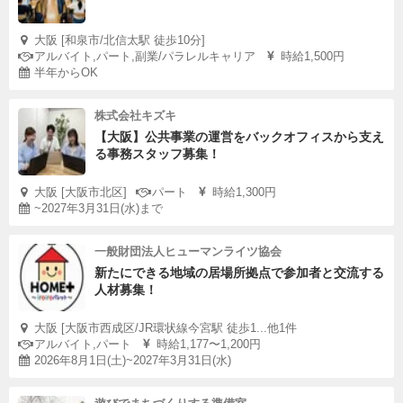
大阪 [和泉市/北信太駅 徒歩10分]
アルバイト,パート,副業/パラレルキャリア
時給1,500円
半年からOK
株式会社キズキ
【大阪】公共事業の運営をバックオフィスから支え
る事務スタッフ募集！
大阪 [大阪市北区]
パート
時給1,300円
~2027年3月31日(水)まで
一般財団法人ヒューマンライツ協会
新たにできる地域の居場所拠点で参加者と交流する
人材募集！
大阪 [大阪市西成区/JR環状線今宮駅 徒歩1...他1件
アルバイト,パート
時給1,177〜1,200円
2026年8月1日(土)~2027年3月31日(水)