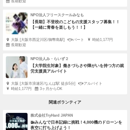
長期歓迎
NPO法人フリースクールみなも
【長期】不登校のこどもの支援スタッフ募集！！
【一緒に青春を楽しもう！！】
大阪 [大阪市西淀川区/御幣島駅]
パート
時給1,177円
長期歓迎
NPO法人み・らいず２
【大学院生対象】働きづらさや障がいを持つ方の就
労支援員アルバイト
大阪 [大阪市浪速区/なんば駅 徒歩5分]
アルバイト
時給1,177円
3ヶ月からOK
関連ボランティア
株式会社TryHard JAPAN
🚁みんなで日本記録に挑戦！4,000機のドローンを
夜空に打ち上げよう！