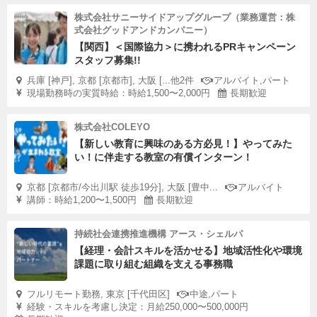
株式会社サニーサイドアップグループ（業務運営：株
式会社グッドアンドカンパニー）
【関西】＜国際協力＞に携われるPRキャンペーン
スタッフ募集!!
兵庫 [神戸], 京都 [京都市], 大阪 [...他2件
アルバイト,パート
現場勤務時の実質時給：時給1,500〜2,000円
長期歓迎
株式会社COLEYO
【新しい教育に興味のある方必見！】やってみた
い！に伴走する教室の有償インターン！
京都 [京都市/今出川駅 徒歩19分], 大阪 [豊中...
アルバイト
講師：時給1,200〜1,500円
長期歓迎
持続社会連携推進機構 アース・シェルパ
【経理・会計スキルを活かせる】地域活性化や環境
課題に取り組む組織を支える事務職
フルリモート勤務, 東京 [千代田区]
中途,パート
経験・スキルを考慮し決定：月給250,000〜500,000円