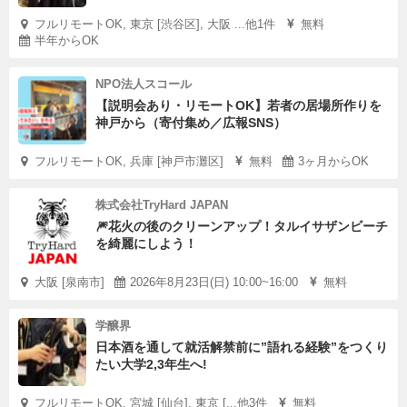
フルリモートOK, 東京 [渋谷区], 大阪 ...他1件
無料
半年からOK
NPO法人スコール
【説明会あり・リモートOK】若者の居場所作りを
神戸から（寄付集め／広報SNS）
フルリモートOK, 兵庫 [神戸市灘区]
無料
3ヶ月からOK
株式会社TryHard JAPAN
🎆花火の後のクリーンアップ！タルイサザンビーチ
を綺麗にしよう！
大阪 [泉南市]
2026年8月23日(日) 10:00~16:00
無料
学醸界
日本酒を通して就活解禁前に”語れる経験”をつくり
たい大学2,3年生へ!
フルリモートOK, 宮城 [仙台], 東京 [...他3件
無料