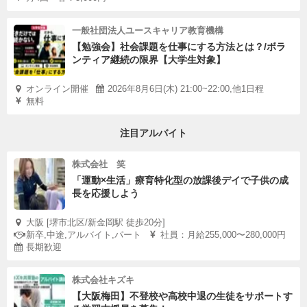
一般社団法人ユースキャリア教育機構
【勉強会】社会課題を仕事にする方法とは？/ボラ
ンティア継続の限界【大学生対象】
オンライン開催
2026年8月6日(木) 21:00~22:00,他1日程
無料
注目アルバイト
株式会社 笑
「運動×生活」療育特化型の放課後デイで子供の成
長を応援しよう
大阪 [堺市北区/新金岡駅 徒歩20分]
新卒,中途,アルバイト,パート
社員：月給255,000〜280,000円
長期歓迎
株式会社キズキ
【大阪梅田】不登校や高校中退の生徒をサポートす