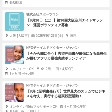
長期歓迎
株式会社スポーツワン
【9月26日（土）】第36回大阪淀川ナイトマラソ
ン 運営ボランティア募集！
大阪 [大阪市]
2026年9月26日(土)
無料
NPOチャイルドドクター・ジャパン
【今から間に合う】志望理由書が最強になる高校生
が挑むアフリカ最強実績ボランティア
フルリモートOK
全12回 1回：4,500円
1ヶ月間~4ヶ月間
NPOチャイルドドクター・ジャパン
【8月に証明書発行可】世界最大のスラムでビジネ
スを考え、実行する超実践型活動！
オンライン開催/フルリモートOK
6ヶ月間~1年間
月4回 各：3,000円