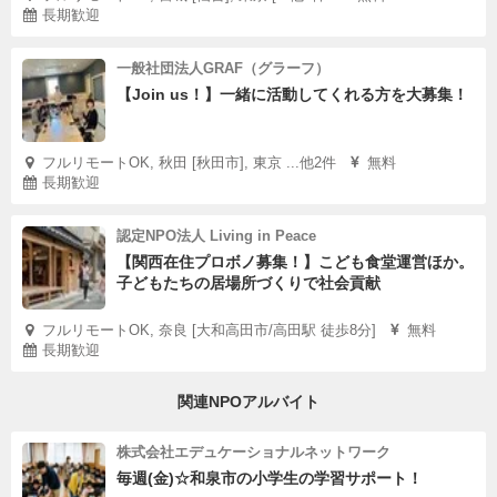
長期歓迎
一般社団法人GRAF（グラーフ）
【Join us！】一緒に活動してくれる方を大募集！
フルリモートOK, 秋田 [秋田市], 東京 ...他2件
無料
長期歓迎
認定NPO法人 Living in Peace
【関西在住プロボノ募集！】こども食堂運営ほか。
子どもたちの居場所づくりで社会貢献
フルリモートOK, 奈良 [大和高田市/高田駅 徒歩8分]
無料
長期歓迎
関連NPOアルバイト
株式会社エデュケーショナルネットワーク
毎週(金)☆和泉市の小学生の学習サポート！