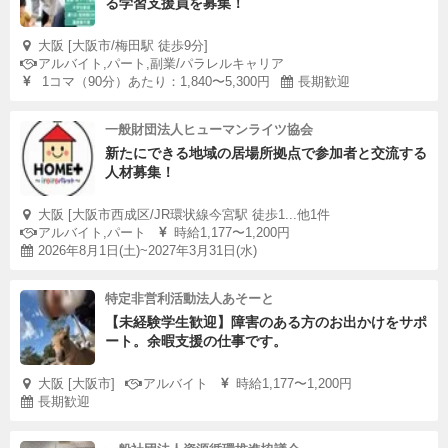
る学習支援員を募集！
大阪 [大阪市/梅田駅 徒歩9分]
アルバイト,パート,副業/パラレルキャリア
1コマ（90分）あたり：1,840〜5,300円
長期歓迎
一般財団法人ヒューマンライツ協会
新たにできる地域の居場所拠点で参加者と交流する
人材募集！
大阪 [大阪市西成区/JR環状線今宮駅 徒歩1...他1件
アルバイト,パート
時給1,177〜1,200円
2026年8月1日(土)~2027年3月31日(水)
特定非営利活動法人あそーと
【未経験学生歓迎】障害のある方のお出かけをサポ
ート。余暇支援の仕事です。
大阪 [大阪市]
アルバイト
時給1,177〜1,200円
長期歓迎