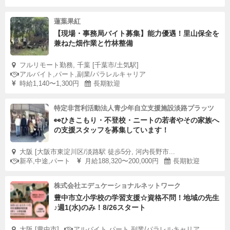
蓮葉果紅
【現場・事務局バイト募集】能力優遇！里山保全を
兼ねた畑作業と竹林整備
フルリモート勤務, 千葉 [千葉市/土気駅]
アルバイト,パート,副業/パラレルキャリア
時給1,140〜1,300円
長期歓迎
特定非営利活動法人青少年自立支援施設淡路プラッツ
👀ひきこもり・不登校・ニートの若者やその家族へ
の支援スタッフを募集しています！
大阪 [大阪市東淀川区/淡路駅 徒歩5分, 河内長野市...
新卒,中途,パート
月給188,320〜200,000円
長期歓迎
株式会社エデュケーショナルネットワーク
豊中市立小学校の学習支援☆資格不問！地域の先生
♪週1(水)のみ！8/26スタート
大阪 [豊中市]
アルバイト,パート,副業/パラレルキャリア