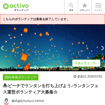


star
基本情報
募集詳細
体験談・雰囲気
企業情報
検索
お気に入り
メニュー
こちらのボランティアは募集を終了しています。
写真を見る（8）
更新日:
2026/07/02
国内/単発ボランティア
🏝️ビーチでランタンを打ち上げよう♪ランタンフェ
ス運営ボランティア大募集☆
株式会社TryHard JAPAN