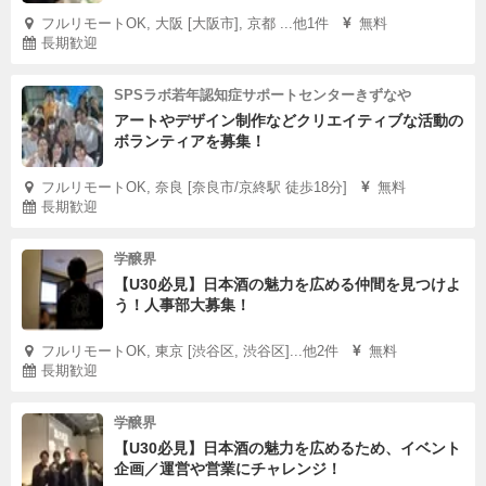
フルリモートOK, 大阪 [大阪市], 京都 ...他1件
無料
長期歓迎
SPSラボ若年認知症サポートセンターきずなや
アートやデザイン制作などクリエイティブな活動の
ボランティアを募集！
フルリモートOK, 奈良 [奈良市/京終駅 徒歩18分]
無料
長期歓迎
学醸界
【U30必見】日本酒の魅力を広める仲間を見つけよ
う！人事部大募集！
フルリモートOK, 東京 [渋谷区, 渋谷区]...他2件
無料
長期歓迎
学醸界
【U30必見】日本酒の魅力を広めるため、イベント
企画／運営や営業にチャレンジ！