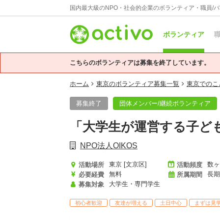
国内最大級のNPO・社会的企業のボランティア・職員/
ボランティア
職
こちらのボランティアは募集を終了しています。
ホーム
東京のボランティア募集一覧
東京でのこ
募集終了
団体メンバー/継続ボランティア
「大学生が運営する子ど
NPO法人OIKOS
東京 [文京区]
数ヶ
活動場所
活動頻度
無料
長期
必要経費
所属期間
大学生・専門学生
募集対象
初心者歓迎
友達が増える
土日中心
まずは見