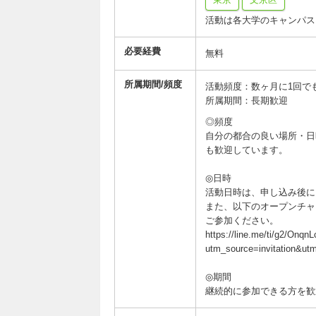
活動は各大学のキャンパス
必要経費
無料
所属期間/頻度
活動頻度：数ヶ月に1回で
所属期間：長期歓迎
◎頻度
自分の都合の良い場所・日
も歓迎しています。
◎日時
活動日時は、申し込み後に
また、以下のオープンチャ
ご参加ください。
https://line.me/ti/g2/O
utm_source=invitation&u
◎期間
継続的に参加できる方を歓