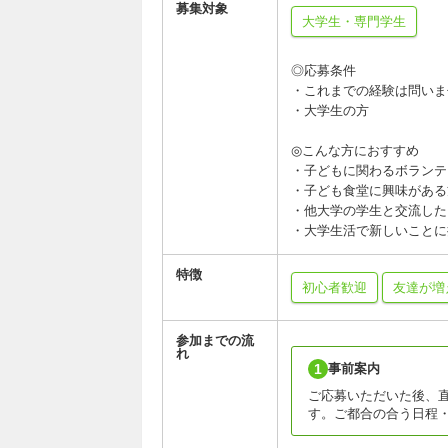
募集対象
大学生・専門学生
◎応募条件
・これまでの経験は問いま
・大学生の方
◎こんな方におすすめ
・子どもに関わるボランテ
・子ども食堂に興味がある
・他大学の学生と交流した
・大学生活で新しいことに
特徴
初心者歓迎
友達が増
参加までの流
れ
1
事前案内
ご応募いただいた後、
す。ご都合の合う日程