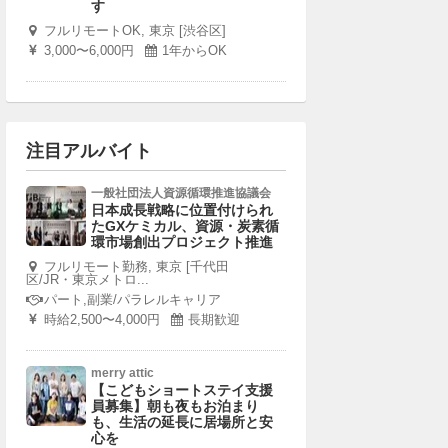
す
フルリモートOK, 東京 [渋谷区]
3,000〜6,000円
1年からOK
注目アルバイト
一般社団法人資源循環推進協議会
日本成長戦略に位置付けられ
たGXケミカル、資源・炭素循
環市場創出プロジェクト推進
フルリモート勤務, 東京 [千代田
区/JR・東京メトロ...
パート,副業/パラレルキャリア
時給2,500〜4,000円
長期歓迎
merry attic
【こどもショートステイ支援
員募集】朝も夜もお泊まり
も、生活の延長に居場所と安
心を