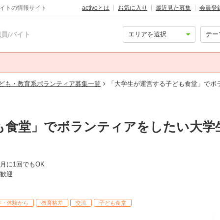
バイトの情報サイト
activoとは
お気に入り
最近見た募集
会員登
員/バイト
ども・教育系ボランティア募集一覧
「大学生が運営する子ども食堂」でボ
も食堂」でボランティアをしたい大学
月に1回でもOK
歓迎
学・体験から
教育格差
交流
子ども食堂