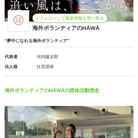
をしたりする中で、メンバーからも新しい考えを知ること
ができます。安全なハウスでの共同生活も、HĀWĀプログ
+ フォローして最新情報を受け取る
ラムの大きな魅力です。
海外ボランティアのHĀWĀ
・「途上国」って何が「途上」なの？
“夢中になれる海外ボランティア”
人類学的ボランティアフィールド教育を行うHĀWĀは、足
代表者
河内陽太郎
で学び、現地の人々と近い目線に立つことを大切にしてい
法人格
任意団体
ます。「発展途上国」と呼ぶけれど、そこに住む人々と先
進国と呼ばれる国に住む人々が、まるで人間的な優劣がつ
けられているような表現に、まずは「？」を抱くところか
海外ボランティアのHĀWĀの団体活動理念
ら考え始めてみましょう。