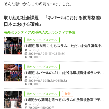
そんな願いからこの名前をつけました。
「問題」ではなく「困り事」である
HĀWĀが行うプログラムでは、現地の人々を「弱者」とし
取り組む社会課題：『ネパールにおける教育格差/
て表象しないために、「問題を解決する」のではなく「困
日本における孤独』
り事に耳を傾ける」という姿勢を大切にします。現地を
海外ボランティアのHĀWĀのボランティア募集
「問題」として他者化するのではなく、誰もが抱きうる
海外ツアー/プログラム
「困り事」という具体的な出来事を対象化することを大切
(1週間)第８回 こちらスラム、ただいま先生募集中！〜ネパールで教育ボランティア
にしています。
ネパール
2026年8月9日(日)~15日(土)
70,000円
「分かり合えなさを分かり合おう」
海外ツアー/プログラム
日本で生まれ育った私達がネパールのスラムで育った子ど
(1週間)ネパールのゴミ山を巡る環境海外ボランティア/スラムの生活環境を綺麗に！
ネパール
もたちと「完全に同じような感覚」を持つことができない
2026年8月19日(水)~26日(水)
80,000円
ように、スラムの子どもたちもまた、あなたと「全く同じ
ような悩みや苦心」を感じることは、きっとできません。
海外ツアー/プログラム
新着
彼らは決して、「しんどさのヒエラルキーの上位」にいる
(1週間から期間を選べる)スラムの放課後教室で子どもたちに教育ボランティア！
ネパール
存在ではないのと同じように、あなたの悩みは「とるに足
70,000〜450,000円