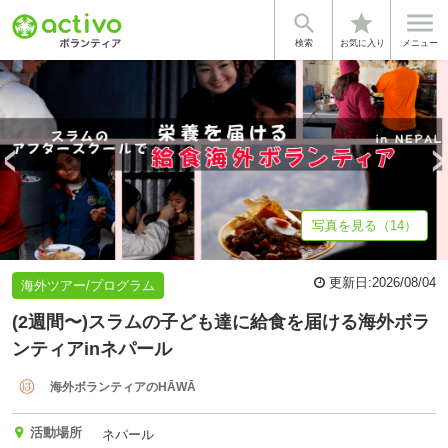


star
基本情報
募集詳細
体験談・雰囲気
団体情報
検索
お気に入り
メニュー
写真を見る（14）
更新日:
2026/08/04
海外ツアー/プログラム
(2週間〜)スラムの子ども達に給食を届ける海外ボラ
ンティアinネパール
海外ボランティアのHĀWĀ
活動場所
ネパール