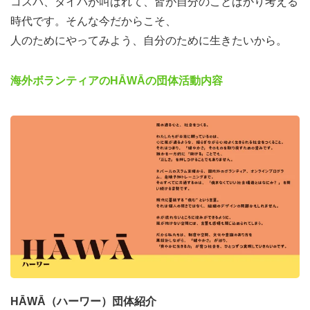
コスパ、タイパが叫ばれて、皆が自分のことばかり考える
準備をしたり、食事をしたりしながら、共同生活の中で
時代です。そんな今だからこそ、
様々な考えに触れることができます。
人のためにやってみよう、自分のために生きたいから。
・構造との出会い
海外ボランティアのHĀWĀの団体活動内容
HĀWĀはちょっと変わったボランティア団体です。「海外
ボランティアによる搾取を乗り越える」とはどのようなこ
となのか、どんな風に実現しようとしているのか、世界に
対するはたらきかけとしてのHĀWĀの活動を、スタッフか
ら、活動の仕組みから感じてみてください。
・新しい自分との出会い
HĀWĀのプログラムの最も特徴的な取り組みはハワゼミと
呼ばれる学びの時間です。いつもとはちょっと違う視点か
ら世界を、自分を捉えてみるための問いが投げかけられま
す。たくさん考えて、言葉にする過程で「自分からこんな
HĀWĀ（ハーワー）団体紹介