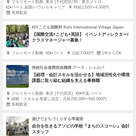
フルリモート勤務, 東京 [千代田区/JR・東京メトロ...
パート,副業/パラレルキャリア
時給2,500〜4,000円
長期歓迎
KIVこども国際村 Kids International Village Japan
【国際交流×こども×英語】 イベントディレクター/
クラスマネージャー募集！
フルリモート勤務
パート
日給7,000円
1年からOK
持続社会連携推進機構 アース・シェルパ
【経理・会計スキルを活かせる】地域活性化や環境
課題に取り組む組織を支える事務職
フルリモート勤務, 東京 [千代田区]
中途,パート
経験・スキルを考慮し決定：月給250,000〜500,000円
長期歓迎
遊びでまちづくりする準備室
自分を生きるアソビの学校『まちのスコーレ』会計
スタッフ