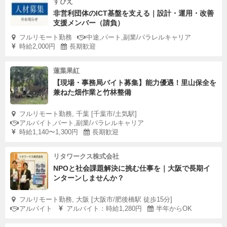
すびえ
非営利団体のICT基盤を支える｜設計・運用・改善
支援メンバー（請負）
フルリモート勤務
中途,パート,副業/パラレルキャリア
時給2,000円
長期歓迎
蓮葉果紅
【現場・事務局バイト募集】能力優遇！里山保全を
兼ねた畑作業と竹林整備
フルリモート勤務, 千葉 [千葉市/土気駅]
アルバイト,パート,副業/パラレルキャリア
時給1,140〜1,300円
長期歓迎
リタワークス株式会社
NPOと社会課題解決に挑む仕事を｜大阪で長期イ
ンターンしませんか？
フルリモート勤務, 大阪 [大阪市/肥後橋駅 徒歩15分]
アルバイト
アルバイト：時給1,280円
半年からOK