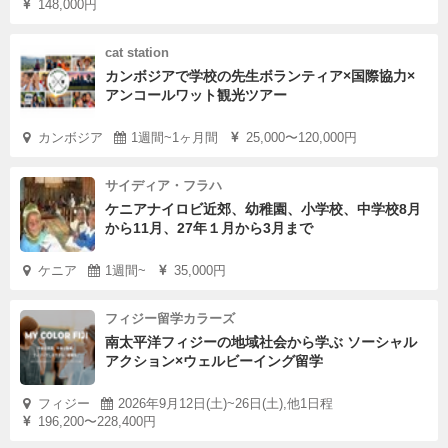
148,000円
cat station
カンボジアで学校の先生ボランティア×国際協力×
アンコールワット観光ツアー
カンボジア
1週間~1ヶ月間
25,000〜120,000円
サイディア・フラハ
ケニアナイロビ近郊、幼稚園、小学校、中学校8月
から11月、27年１月から3月まで
ケニア
1週間~
35,000円
フィジー留学カラーズ
南太平洋フィジーの地域社会から学ぶ ソーシャル
アクション×ウェルビーイング留学
フィジー
2026年9月12日(土)~26日(土),他1日程
196,200〜228,400円