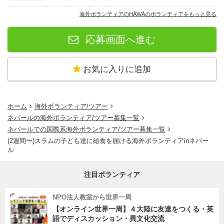
らない、くだらない悩み」ではないのです。私達の社会
海外ボランティアのHĀWĀのボランティアをもっと見る
は、「誰もが完全に分かりあわなければいけない」という
圧力をかけているような側面もあります。分かりあうこと
応募画面へ進む
は難しくても、「互いに完全に分かり合えないこと」だけ
を分かり合って、共に在ることは、きっとできます。共生
お気に入りに追加
よりも、共在(ともにあること)を目指して。
「きのうはおわり、きょうからまたあたらしい」
ホーム
海外ボランティア/ツアー
ネパールの海外ボランティア/ツアー募集一覧
自分が変わることは、時に怖いことです。今までの自分が
ネパールでの国際系海外ボランティア/ツアー募集一覧
間違っていたかのように思えてしまう隙が生じるからで
(2週間〜)スラムの子ども達に給食を届ける海外ボランティアinネパー
ル
す。でもHĀWĀは「今まではこう考えていたけれど、今は
こう考えている」という変化を歓迎します。「自分が変わ
注目ボランティア
りゆくことを楽しむ」人類学が基盤となっているからこ
そ、HĀWĀが現場の自己変容の最前線に立つことを怖がり
NPO法人教室から世界一周
ませんし、その背中に関わる人々が続いていくことを願っ
【オンライン世界一周】４大陸に友達をつくる・英
語でディスカッション・異文化交流
ています。