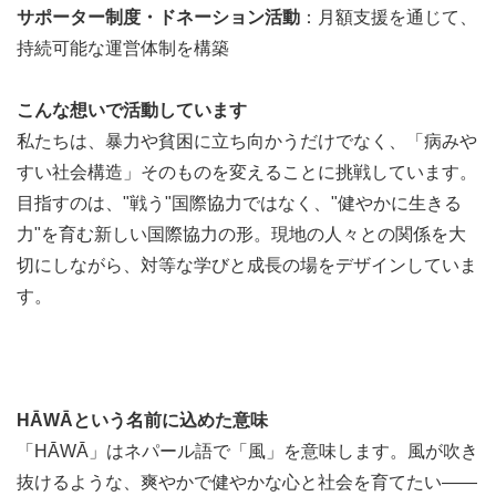
様々な期間、種類のプログラムを展開して出会いの幅を広
サポーター制度・ドネーション活動
：月額支援を通じて、
げ、情報伝達型の学びでは得ることのできない、地面に足
持続可能な運営体制を構築
をつけ、風を受けながら考えるフィールドでの学びを大切
にしています。
こんな想いで活動しています
私たちは、暴力や貧困に立ち向かうだけでなく、「病みや
「夢中をつくる海外ボランティア」
すい社会構造」そのものを変えることに挑戦しています。
目指すのは、"戦う"国際協力ではなく、"健やかに生きる
何かに夢中になっている、没入している状態とは、「貧困
力"を育む新しい国際協力の形。現地の人々との関係を大
とは何か」あるいは「豊かさとは何か」という議論に通じ
切にしながら、対等な学びと成長の場をデザインしていま
ています。「豊かさが何かという客観的な指標は存在しな
す。
いが、少なくとも何かに夢中になっている状態は貧しくは
ないと仮定してみる」というのが、HĀWĀが現場で目指す
教育の在り方です。最低限の身の安全が保障され、夢中に
なれるだけの体力と、「いま、ここ」に没頭する姿を豊か
HĀWĀという名前に込めた意味
だと仮定し、参加メンバー、現地の人々と関わる意義とし
「HĀWĀ」はネパール語で「風」を意味します。風が吹き
て据えます。
抜けるような、爽やかで健やかな心と社会を育てたい——