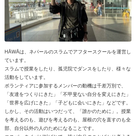
・異文化との出会い
HĀWĀは、ネパールのスラムでアフタースクールを運営し
ています。
ネパールはヒンドゥー教と仏教が混ざり合う国です。あな
スラムで授業をしたり、孤児院でダンスをしたり、様々な
たの抱いている日常とは、全く異なる「日常」が横たわっ
活動をしています。
ています。HĀWĀのボランティア活動は「訪問」ではなく
ボランティアに参加するメンバーの動機は千差万別で、
「生活」です。ネパールに滞在しながら、食事、イベン
「友達をつくりにきた」「不甲斐ない自分を変えにきた」
ト、言葉などを通して文化の差異を楽しみましょう。
「世界を広げにきた」「子どもに会いにきた」などです。
しかし、その活動はいつだって、「誰かのために」。授業
・メンバーとの出会い
を考えるのも、遊びを考えるのも、屋根の穴を直すのも全
活動中はカトマンズのハウスで共同生活を行います。同じ
部、自分以外の人のためになることです。
HĀWĀのボランティアに参加するメンバーと一緒に活動の