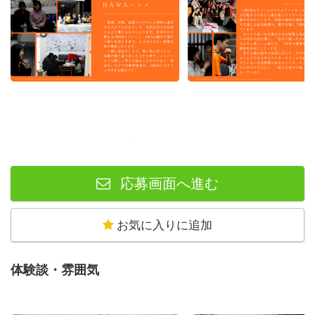
ち、人類学を基盤としたボランティアフィールド教育プロ
グラムを開催しています。「今までの常識を疑うこと」
と、「新しい自分に出会うこと」の面白さを海外ボランテ
ィアを通じて伝えています。
・アフタースクール
HĀWĀはネパールのスラムでアフタースクールを運営して
います。5歳から12歳までの子ども達が通うアフタースク
応募画面へ進む
ールでは、毎日授業と給食の配膳が行われています。学習
の機会を確保するだけではなく、日常的な関わりを通した
生活指導や、遊びを通して関係性を築く練習をする場をつ
お気に入りに追加
くっています。
テストで良い点を取るための教育も当然大切ですが、「ケ
体験談・雰囲気
ンカをした時には相手の話を聞く」「自分で使ったものを
片付ける」「美しいものを見たときに美しいと感じる」