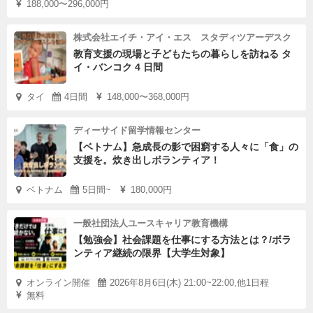
188,000〜296,000円
株式会社エイチ・アイ・エス スタディツアーデスク
教育支援の現場と子どもたちの暮らしを訪ねる タ
イ・バンコク 4 日間
タイ
4日間
148,000〜368,000円
ディーサイド留学情報センター
【ベトナム】急成長の影で困窮する人々に「食」の
支援を。炊き出しボランティア！
ベトナム
5日間~
180,000円
一般社団法人ユースキャリア教育機構
【勉強会】社会課題を仕事にする方法とは？/ボラ
ンティア継続の限界【大学生対象】
オンライン開催
2026年8月6日(木) 21:00~22:00,他1日程
無料