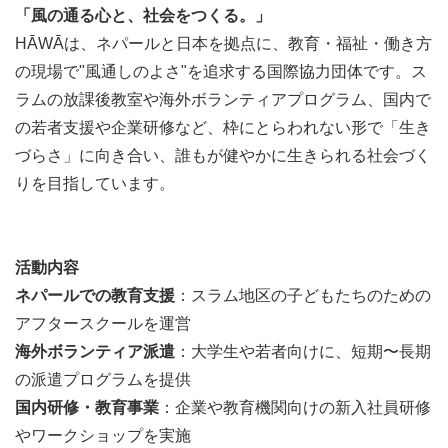
言葉が出るんだ」という気づきを、驚きを持って楽しんで
「風の通る心と、社会をつくる。」
みてください。
HĀWĀは、ネパールと日本を拠点に、教育・福祉・働き方
の現場で"風通しのよさ"を追求する国際協力団体です。ス
ラムの放課後教室や海外ボランティアプログラム、国内で
の若者支援や企業研修など、枠にとらわれない形で「生き
づらさ」に向き合い、誰もが健やかに生きられる社会づく
りを目指しています。
活動内容
ネパールでの教育支援
：スラム地区の子どもたちのための
アフタースクールを運営
「頭で知り、足で学ぶ」
海外ボランティア派遣
：大学生や若者向けに、短期〜長期
HĀWĀは人類学的フィールド教育を基盤として、「支援す
の派遣プログラムを提供
る」「支援される」という立場から距離をとり、関わる人
国内研修・教育事業
：企業や教育機関向けの新入社員研修
全てに「自分が変わるおもしろさ」を伝えていきます。
やワークショップを実施