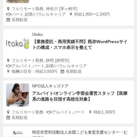
フルリモート勤務, 神奈川 [茅ヶ崎市]
パート,副業/パラレルキャリア
時給1,800〜2,200円
長期歓迎
Utaka
【業務委託・商用実績不問】既存WordPressサイ
トの構成・スマホ表示を整えて
フルリモート勤務, 静岡 [静岡市]
アルバイト,パート,副業/パラレルキャリア
報酬の目安：時給3,000円
長期歓迎
NPO法人キッズドア
アルバイト/オンライン学習会運営スタッフ【医療
系の進路を目指す高校生対象】
フルリモート勤務
アルバイト,パート
時給1,300円
長期歓迎
特定非営利活動法人全国こども食堂支援センター・む