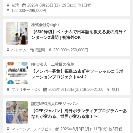
台湾
2026年8月23日(日)~29日(土),他1日程
188,000〜296,000円
株式会社Qeight
【6/30締切】ベトナムで日本語を教える夏の海外イ
ンターン2週間 | 初海外OK
ベトナム
2週間
230,000〜250,000円
NPO法人 二枚目の名刺
【メンバー募集】福島12市町村ソーシャルコラボ
レーションプロジェクトvol.2
フルリモートOK
2026年9月23日(水) 19:30~21:00
無料
認定NPO法人CFFジャパン
【CFFジャパン】海外ボランティアプログラム〜あ
なたが変わる、世界が変わる旅！〜
マレーシア, フィリピン
2026年8月3日(月)~11日(火),他5日程