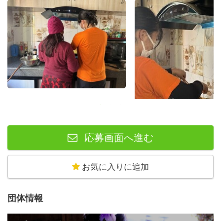
「自分の感情を言葉にする」ための場としての教育を大切
にしています。
子ども達の様子や状況に応じて、その場で柔軟に教育のス
タイルを変えることができるのがアフタースクールの良さ
です。公教育での関わりが足りていない社会背景があるか
らこそ、アフタースクールは単純に「補い」のためだけで
はなく、「新たな学びの場」あるいは「安心できる場所」
となっています。
・HĀWĀハウス
応募画面へ進む
短期、中期、長期プログラムが同時に進行するスタイルだ
からこそ、共同生活での出会いはより豊かなものになりま
お気に入りに追加
す。日本中から集まるHĀWĀメンバーと、5000km離れた
国で一緒に生活する中で、かけがえのない友情を育む機会
団体情報
となります。
一緒に自炊をしたり、買い物に行ったり、活動の振り返り