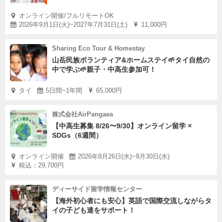
オンライン開催/フルリモートOK
2026年9月1日(火)~2027年7月31日(土)
11,000円
Sharing Eco Tour & Homestay
山岳民族ボランティア&ホームステイ🌱タイ自然の
中で学ぶ🌱親子・中高生参加可！
タイ
5日間~1年間
65,000円
株式会社AirPangaea
【中高生募集 8/26〜9/30】オンライン留学 ×
SDGs（6週間）
オンライン開催
2026年8月26日(水)~9月30日(水)
税込：29,700円
ディーサイド留学情報センター
【海外初心者にも安心】英語で国際交流しながらタ
イの子ども達をサポート！