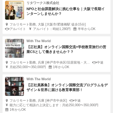
リタワークス株式会社
NPOと社会課題解決に挑む仕事を｜大阪で長期イ
ンターンしませんか？
フルリモート勤務, 大阪 [大阪市/肥後橋駅 徒歩15分]
アルバイト
アルバイト：時給1,280円
半年からOK
With The World
【正社員】オンライン国際交流×学校教育旅行の営
業CSとして働きませんか？？
フルリモート勤務, 兵庫 [神戸市中央区/旧居留地・大...
中途
月給250,000〜350,000円
1年からOK
With The World
【正社員募集】オンライン国際交流プログラムをデ
ザイン＆世界に届ける教育事業部！
フルリモート勤務, 兵庫 [神戸市中央区]
中途
能力に応じて相談の上決定します：月給250,000〜350,000円
1年からOK