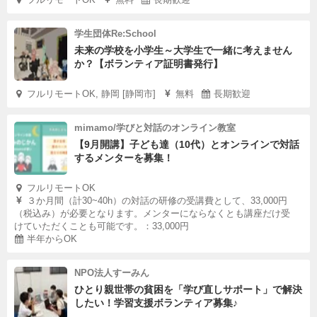
学生団体Re:School
未来の学校を小学生～大学生で一緒に考えません
か？【ボランティア証明書発行】
フルリモートOK, 静岡 [静岡市]
無料
長期歓迎
mimamo/学びと対話のオンライン教室
【9月開講】子ども達（10代）とオンラインで対話
するメンターを募集！
フルリモートOK
３か月間（計30~40h）の対話の研修の受講費として、33,000円
（税込み）が必要となります。メンターにならなくとも講座だけ受
けていただくことも可能です。：33,000円
半年からOK
NPO法人すーみん
ひとり親世帯の貧困を「学び直しサポート」で解決
したい！学習支援ボランティア募集♪