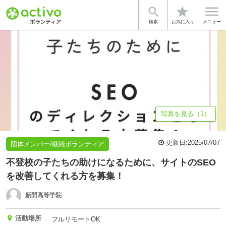


star
基本情報
企業情報
検索
お気に入り
メニュー
写真を見る（1）
更新日:
2025/07/07
団体メンバー/継続ボランティア
不登校の子たちの助けになるために、サイトのSEO
を改善してくれる方を募集！
新開高等学院
活動場所
フルリモートOK