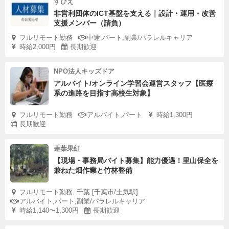
すびえ
非営利団体のICT基盤を支える｜設計・運用・改善
支援メンバー（請負）
フルリモート勤務
中途,パート,副業/パラレルキャリア
時給2,000円
長期歓迎
NPO法人キッズドア
アルバイト/オンライン学習会運営スタッフ【医療
系の進路を目指す高校生対象】
フルリモート勤務
アルバイト,パート
時給1,300円
長期歓迎
蓮葉果紅
【現場・事務局バイト募集】能力優遇！里山保全を
兼ねた畑作業と竹林整備
フルリモート勤務, 千葉 [千葉市/土気駅]
アルバイト,パート,副業/パラレルキャリア
時給1,140〜1,300円
長期歓迎