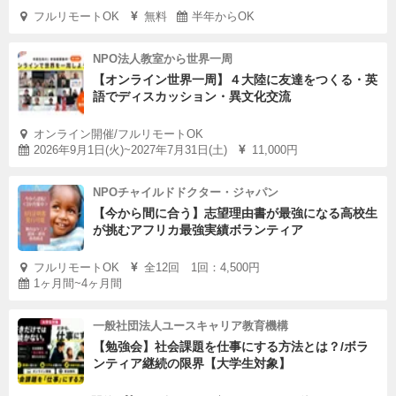
フルリモートOK
無料
半年からOK
NPO法人教室から世界一周
【オンライン世界一周】４大陸に友達をつくる・英
語でディスカッション・異文化交流
オンライン開催/フルリモートOK
2026年9月1日(火)~2027年7月31日(土)
11,000円
NPOチャイルドドクター・ジャパン
【今から間に合う】志望理由書が最強になる高校生
が挑むアフリカ最強実績ボランティア
フルリモートOK
全12回 1回：4,500円
1ヶ月間~4ヶ月間
一般社団法人ユースキャリア教育機構
【勉強会】社会課題を仕事にする方法とは？/ボラ
ンティア継続の限界【大学生対象】