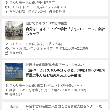
フルリモート勤務, 静岡 [静岡市]
アルバイト,パート,副業/パラレルキャリア
報酬の目安：時給3,000円
長期歓迎
遊びでまちづくりする準備室
自分を生きるアソビの学校『まちのスコーレ』会計
スタッフ
フルリモート勤務, 神奈川 [茅ヶ崎市]
パート,副業/パラレルキャリア
時給1,800〜2,200円
長期歓迎
持続社会連携推進機構 アース・シェルパ
【経理・会計スキルを活かせる】地域活性化や環境
課題に取り組む組織を支える事務職
フルリモート勤務, 東京 [千代田区]
中途,パート
経験・スキルを考慮し決定：月給250,000〜330,000円
長期歓迎
特定非営利活動法人全国こども食堂支援センター・む