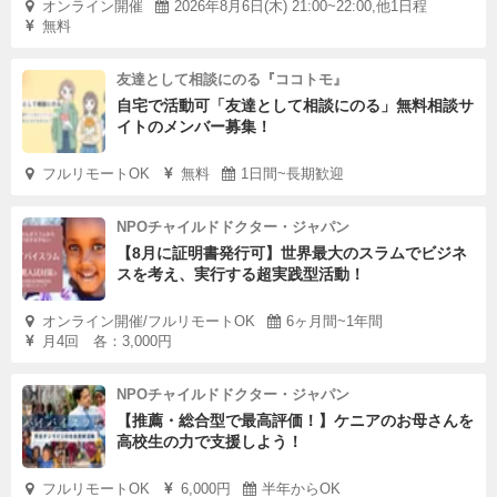
オンライン開催
2026年8月6日(木) 21:00~22:00,他1日程
無料
友達として相談にのる『ココトモ』
自宅で活動可「友達として相談にのる」無料相談サ
イトのメンバー募集！
フルリモートOK
無料
1日間~長期歓迎
NPOチャイルドドクター・ジャパン
【8月に証明書発行可】世界最大のスラムでビジネ
スを考え、実行する超実践型活動！
オンライン開催/フルリモートOK
6ヶ月間~1年間
月4回 各：3,000円
NPOチャイルドドクター・ジャパン
【推薦・総合型で最高評価！】ケニアのお母さんを
高校生の力で支援しよう！
フルリモートOK
6,000円
半年からOK