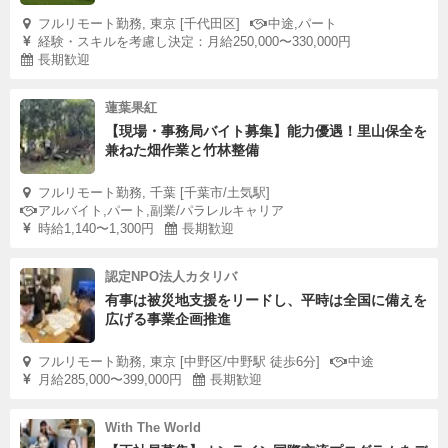
フルリモート勤務, 東京 [千代田区]
中途,パート
経験・スキルを考慮し決定：月給250,000〜330,000円
長期歓迎
蓮葉果紅
【現場・事務局バイト募集】能力優遇！里山保全を
兼ねた畑作業と竹林整備
フルリモート勤務, 千葉 [千葉市/土気駅]
アルバイト,パート,副業/パラレルキャリア
時給1,140〜1,300円
長期歓迎
認定NPO法人カタリバ
有事は被災地支援をリードし、平時は全国に備えを
広げる事業企画推進
フルリモート勤務, 東京 [中野区/中野駅 徒歩6分]
中途
月給285,000〜399,000円
長期歓迎
With The World