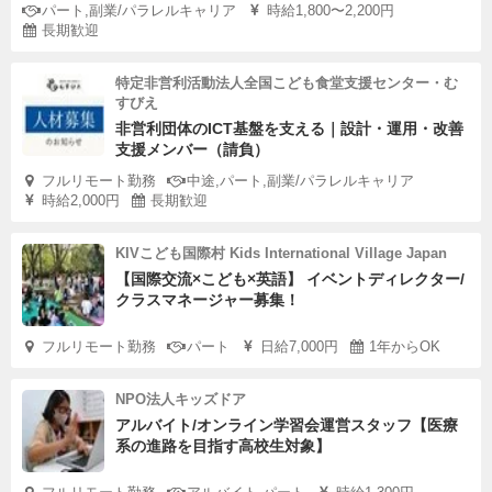
パート,副業/パラレルキャリア
時給1,800〜2,200円
長期歓迎
特定非営利活動法人全国こども食堂支援センター・む
すびえ
非営利団体のICT基盤を支える｜設計・運用・改善
支援メンバー（請負）
フルリモート勤務
中途,パート,副業/パラレルキャリア
時給2,000円
長期歓迎
KIVこども国際村 Kids International Village Japan
【国際交流×こども×英語】 イベントディレクター/
クラスマネージャー募集！
フルリモート勤務
パート
日給7,000円
1年からOK
NPO法人キッズドア
アルバイト/オンライン学習会運営スタッフ【医療
系の進路を目指す高校生対象】