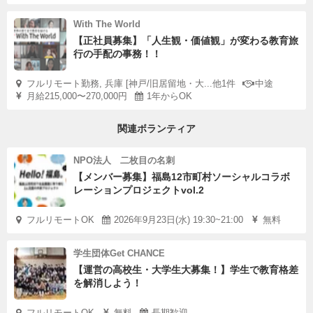
With The World
【正社員募集】「人生観・価値観」が変わる教育旅
行の手配の事務！！
フルリモート勤務, 兵庫 [神戸/旧居留地・大...他1件
中途
月給215,000〜270,000円
1年からOK
関連ボランティア
NPO法人 二枚目の名刺
【メンバー募集】福島12市町村ソーシャルコラボ
レーションプロジェクトvol.2
フルリモートOK
2026年9月23日(水) 19:30~21:00
無料
学生団体Get CHANCE
【運営の高校生・大学生大募集！】学生で教育格差
を解消しよう！
フルリモートOK
無料
長期歓迎