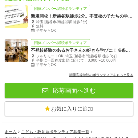
団体メンバー/継続ボランティア
新規開校！新越谷駅徒歩2分。不登校の子たちの学びを支援してくれる方！
埼玉 [越谷市/南越谷駅 徒歩2分]
無料
半年からOK
団体メンバー/継続ボランティア
不登校経験のあるお子さんの好きを学びに！※条件を読んでからご応募をお願いします。
フルリモートOK, 埼玉 [越谷市/南越谷駅 徒歩3分]
半期に一回程度出勤に応じて：3,000〜10,000円
半年からOK
新開高等学院のボランティアをもっと見る
応募画面へ進む
お気に入りに追加
ホーム
こども・教育系ボランティア募集一覧