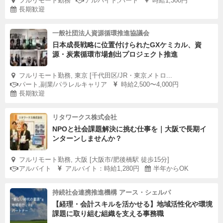
フルリモート勤務
アルバイト,パート
時給1,300円
長期歓迎
一般社団法人資源循環推進協議会
日本成長戦略に位置付けられたGXケミカル、資
源・炭素循環市場創出プロジェクト推進
フルリモート勤務, 東京 [千代田区/JR・東京メトロ...
パート,副業/パラレルキャリア
時給2,500〜4,000円
長期歓迎
リタワークス株式会社
NPOと社会課題解決に挑む仕事を｜大阪で長期イ
ンターンしませんか？
フルリモート勤務, 大阪 [大阪市/肥後橋駅 徒歩15分]
アルバイト
アルバイト：時給1,280円
半年からOK
持続社会連携推進機構 アース・シェルパ
【経理・会計スキルを活かせる】地域活性化や環境
課題に取り組む組織を支える事務職