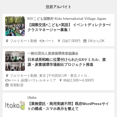
注目アルバイト
KIVこども国際村 Kids International Village Japan
【国際交流×こども×英語】 イベントディレクター/
クラスマネージャー募集！
フルリモート勤務
パート
日給7,000円
1年からOK
一般社団法人資源循環推進協議会
日本成長戦略に位置付けられたGXケミカル、資
源・炭素循環市場創出プロジェクト推進
フルリモート勤務, 東京 [千代田区/JR・東京メトロ...
パート,副業/パラレルキャリア
時給2,500〜4,000円
長期歓迎
Utaka
【業務委託・商用実績不問】既存WordPressサイ
トの構成・スマホ表示を整えて