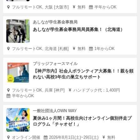
フルリモートOK, 大阪 [大阪市]
無料
半年からOK
あしなが学生募金事務局
あしなが学生募金事務局局員募集！（北海道）
フルリモートOK, 北海道 [札幌]
無料
1年からOK
ブリッジフォースマイル
【神戸市内】社会人ボランティア大募集！！親を頼
れない高校3年生の巣立ちサポート
フルリモートOK, 兵庫 [神戸]
ハンドブック代：1,400円
半年からOK
一般社団法人OWN WAY
夏休み1ヶ月間！高校生向けオンライン個別伴走プ
ログラム「チャオゼ！」
オンライン開催
2026年8月1日(土)~29日(土)
無料