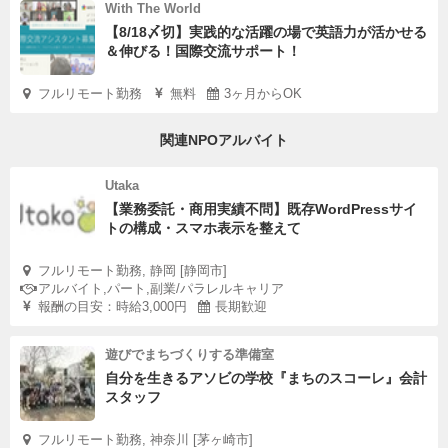
With The World
【8/18〆切】実践的な活躍の場で英語力が活かせる
＆伸びる！国際交流サポート！
フルリモート勤務
無料
3ヶ月からOK
関連NPOアルバイト
Utaka
【業務委託・商用実績不問】既存WordPressサイ
トの構成・スマホ表示を整えて
フルリモート勤務, 静岡 [静岡市]
アルバイト,パート,副業/パラレルキャリア
報酬の目安：時給3,000円
長期歓迎
遊びでまちづくりする準備室
自分を生きるアソビの学校『まちのスコーレ』会計
スタッフ
フルリモート勤務, 神奈川 [茅ヶ崎市]