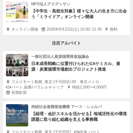
NPO法人アスデッサン
【中学生・高校生対象】様々な大人の生き方に出会
う「ミライドア」オンライン開催
オンライン開催
2026年8月22日(土) 10:00~11:30
無料
注目アルバイト
一般社団法人資源循環推進協議会
日本成長戦略に位置付けられたGXケミカル、資
源・炭素循環市場創出プロジェクト推進
フルリモート勤務, 東京 [千代田区/JR・東京メトロ...
パート,副業/パラレルキャリア
時給2,500〜4,000円
長期歓迎
持続社会連携推進機構 アース・シェルパ
【経理・会計スキルを活かせる】地域活性化や環境
課題に取り組む組織を支える事務職
フルリモート勤務, 東京 [千代田区]
中途,パート