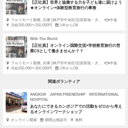
【正社員】世界と協働する力を子ども達に届けよう
★オンライン×体験型教育旅行の事務
フルリモート勤務, 兵庫 [神戸市中央区/旧居留地・大...
中途
月給200,000〜250,000円
1年からOK
With The World
【正社員】オンライン国際交流×学校教育旅行の営
業CSとして働きませんか？？
フルリモート勤務, 兵庫 [神戸市中央区/旧居留地・大...
中途
月給250,000〜350,000円
1年からOK
関連ボランティア
ANGKOR JAPAN FRIENDSHIP INTERNATIONAL
HOSPITAL
あなたにできるカンボジアでの活動をゼロから考え
るオンラインワークショップ
オンライン開催
期間は相談可
無料