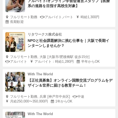
アルバイト/オンライン学習会運営スタッフ【医療
系の進路を目指す高校生対象】
フルリモート勤務
アルバイト,パート
時給1,300円
長期歓迎
リタワークス株式会社
NPOと社会課題解決に挑む仕事を｜大阪で長期イ
ンターンしませんか？
フルリモート勤務, 大阪 [大阪市/肥後橋駅 徒歩15分]
アルバイト
アルバイト：時給1,280円
半年からOK
With The World
【正社員募集】オンライン国際交流プログラムをデ
ザイン＆世界に届ける教育チーム！
フルリモート勤務, 兵庫 [神戸市中央区]
中途
月給250,000〜350,000円
1年からOK
With The World