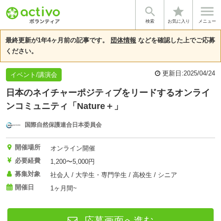


star
基本情報
団体情報
検索
お気に入り
メニュー
最終更新が1年4ヶ月前の記事です。
団体情報
などを確認した上でご応募
ください。
更新日:
2025/04/24
イベント/講演会
日本のネイチャーポジティブをリードするオンライ
ンコミュニティ「Nature＋」
国際自然保護連合日本委員会
開催場所
オンライン開催
必要経費
1,200〜5,000円
募集対象
社会人 / 大学生・専門学生 / 高校生 / シニア
開催日
1ヶ月間~
応募画面へ進む