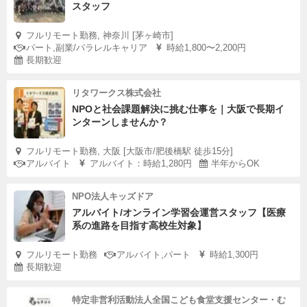
スタッフ
フルリモート勤務, 神奈川 [茅ヶ崎市]
パート,副業/パラレルキャリア
時給1,800〜2,200円
長期歓迎
リタワークス株式会社
NPOと社会課題解決に挑む仕事を｜大阪で長期イ
ンターンしませんか？
フルリモート勤務, 大阪 [大阪市/肥後橋駅 徒歩15分]
アルバイト
アルバイト：時給1,280円
半年からOK
NPO法人キッズドア
アルバイト/オンライン学習会運営スタッフ【医療
系の進路を目指す高校生対象】
フルリモート勤務
アルバイト,パート
時給1,300円
長期歓迎
特定非営利活動法人全国こども食堂支援センター・む