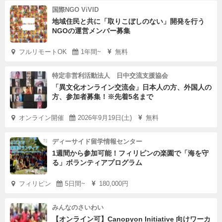
国際NGO ViVID
地域住民と共に「取りこぼしのない」開発を行う
NGOの運営メンバー募集
フルリモートOK
1年間~
無料
特定非営利活動法人 日中交流支援協会
「異文化オンライン交流会」日本人の方、外国人の
方、参加者募集！※先着5名まで
オンライン開催
2026年9月19日(土)
無料
ディーサイド留学情報センター
1週間から参加可能！フィリピンの楽園で「海を守
る」ボランティアプログラム
フィリピン
5日間~
180,000円
みんなのさいわい
【オンライン可】Canopyon Initiative 向けワーカ