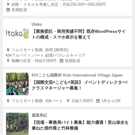
経験・スキルを考慮し決定：月給250,000〜500,000円
長期歓迎
Utaka
【業務委託・商用実績不問】既存WordPressサイ
トの構成・スマホ表示を整えて
フルリモート勤務, 静岡 [静岡市]
アルバイト,パート,副業/パラレルキャリア
報酬の目安：時給3,000円
長期歓迎
KIVこども国際村 Kids International Village Japan
【国際交流×こども×英語】 イベントディレクター/
クラスマネージャー募集！
フルリモート勤務
パート
日給7,000円
1年からOK
蓮葉果紅
【現場・事務局バイト募集】能力優遇！里山保全を
兼ねた畑作業と竹林整備