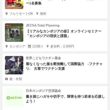
ー1名募集
フルリモートOK
無料
JECSA-Total Planning
【リアルなカンボジアの姿】オンラインセミナー
「カンボジアの現状と課題」
カンボジア
1日限り
参加料：2,000円
世界こどもワクチン基金
着なくなった服を断捨離して国際協力 -フクチャ
リ‐ 古着でワクチン支援
服・衣類
日本カンボジア交流協会
書き損じハガキや切手で、障害を持つ若者を応援し
よう！