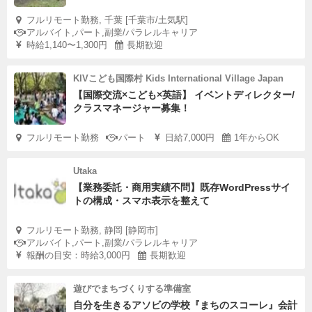
フルリモート勤務, 千葉 [千葉市/土気駅]
アルバイト,パート,副業/パラレルキャリア
時給1,140〜1,300円
長期歓迎
KIVこども国際村 Kids International Village Japan
【国際交流×こども×英語】 イベントディレクター/
クラスマネージャー募集！
フルリモート勤務
パート
日給7,000円
1年からOK
Utaka
【業務委託・商用実績不問】既存WordPressサイ
トの構成・スマホ表示を整えて
フルリモート勤務, 静岡 [静岡市]
アルバイト,パート,副業/パラレルキャリア
報酬の目安：時給3,000円
長期歓迎
遊びでまちづくりする準備室
自分を生きるアソビの学校『まちのスコーレ』会計