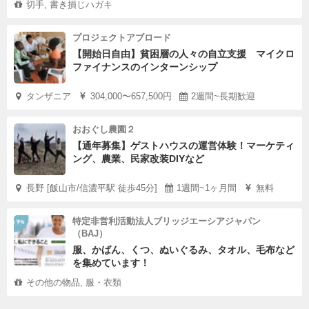
切手, 書き損じハガキ
プロジェクトアブロード
【開始日自由】貧困層の人々の自立支援 マイクロ
ファイナンスのインターンシップ
タンザニア
304,000〜657,500円
2週間~長期歓迎
おおぐし農園２
【通年募集】ゲストハウスの運営体験！マーケティ
ング、農業、民家改装DIYなど
長野 [飯山市/信濃平駅 徒歩45分]
1週間~1ヶ月間
無料
特定非営利活動法人ブリッジエーシアジャパン
（BAJ）
服、かばん、くつ、ぬいぐるみ、タオル、毛布など
を集めています！
その他の物品, 服・衣類