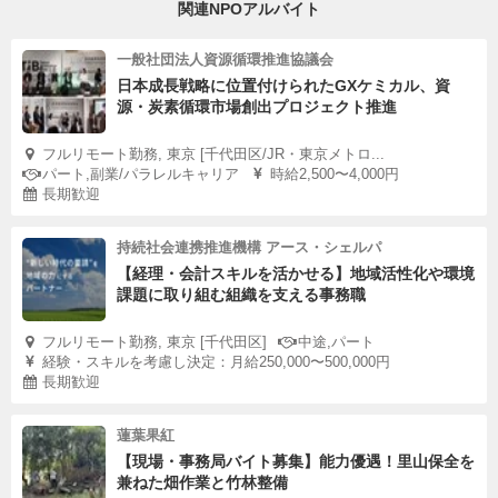
関連NPOアルバイト
一般社団法人資源循環推進協議会
日本成長戦略に位置付けられたGXケミカル、資
源・炭素循環市場創出プロジェクト推進
フルリモート勤務, 東京 [千代田区/JR・東京メトロ...
パート,副業/パラレルキャリア
時給2,500〜4,000円
長期歓迎
持続社会連携推進機構 アース・シェルパ
【経理・会計スキルを活かせる】地域活性化や環境
課題に取り組む組織を支える事務職
フルリモート勤務, 東京 [千代田区]
中途,パート
経験・スキルを考慮し決定：月給250,000〜500,000円
長期歓迎
蓮葉果紅
【現場・事務局バイト募集】能力優遇！里山保全を
兼ねた畑作業と竹林整備