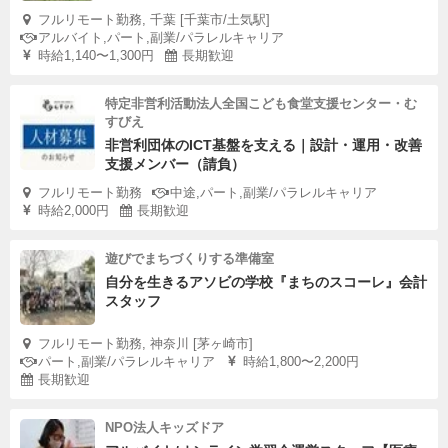
フルリモート勤務, 千葉 [千葉市/土気駅]
アルバイト,パート,副業/パラレルキャリア
時給1,140〜1,300円
長期歓迎
特定非営利活動法人全国こども食堂支援センター・む
すびえ
非営利団体のICT基盤を支える｜設計・運用・改善
支援メンバー（請負）
フルリモート勤務
中途,パート,副業/パラレルキャリア
時給2,000円
長期歓迎
遊びでまちづくりする準備室
自分を生きるアソビの学校『まちのスコーレ』会計
スタッフ
フルリモート勤務, 神奈川 [茅ヶ崎市]
パート,副業/パラレルキャリア
時給1,800〜2,200円
長期歓迎
NPO法人キッズドア