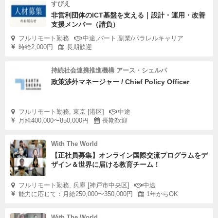
すびえ
非営利団体のICT基盤を支える｜設計・運用・改善
支援メンバー（請負）
フルリモート勤務
中途,パート,副業/パラレルキャリア
時給2,000円
長期歓迎
持続社会連携推進機構 アース・シェルパ
政策渉外マネージャー / Chief Policy Officer
フルリモート勤務, 東京 [港区]
中途
月給400,000〜850,000円
長期歓迎
With The World
【正社員募集】オンライン国際交流プログラムをデ
ザイン＆世界に届ける教育チーム！
フルリモート勤務, 兵庫 [神戸市中央区]
中途
能力に応じて：月給250,000〜350,000円
1年からOK
With The World