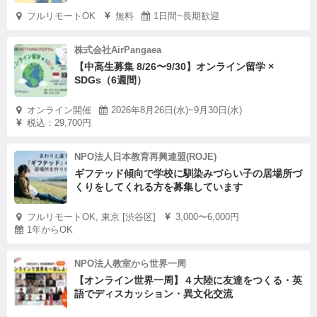
フルリモートOK
無料
1日間~長期歓迎
株式会社AirPangaea
【中高生募集 8/26〜9/30】オンライン留学 ×
SDGs（6週間）
オンライン開催
2026年8月26日(水)~9月30日(水)
税込：29,700円
NPO法人日本教育再興連盟(ROJE)
ギフテッド傾向で学校に馴染みづらい子の居場所づ
くりをしてくれる方を募集しています
フルリモートOK, 東京 [渋谷区]
3,000〜6,000円
1年からOK
NPO法人教室から世界一周
【オンライン世界一周】４大陸に友達をつくる・英
語でディスカッション・異文化交流