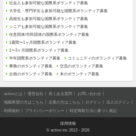
社会人も参加可能な国際系ボランティア募集
大学生・専門学生も参加可能な国際系ボランティア募集
高校生も参加可能な国際系ボランティア募集
シニアも参加可能な国際系ボランティア募集
任意団体/市民団体の国際系ボランティア募集
1週間〜1ヶ月国際系ボランティア募集
1〜3ヶ月国際系ボランティア募集
半年国際系ボランティア募集
コミュニティのボランティア募集
事務のボランティア募集
交流のボランティア募集
企画のボランティア募集
本のボランティア募集
activoとは
運営会社
良くある質問
お問い合わせ
掲載希望の方はこちら
企業の方はこちら
ログイン
法人ログイン
利用規約
プライバシーポリシー
特定商取引法に基づく表記
採用情報
©
activo inc
2013 - 2026