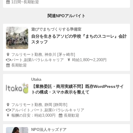
1日間~長期歓迎
関連NPOアルバイト
遊びでまちづくりする準備室
自分を生きるアソビの学校『まちのスコーレ』会計
スタッフ
フルリモート勤務, 神奈川 [茅ヶ崎市]
パート,副業/パラレルキャリア
時給1,800〜2,200円
長期歓迎
Utaka
【業務委託・商用実績不問】既存WordPressサイ
トの構成・スマホ表示を整えて
フルリモート勤務, 静岡 [静岡市]
アルバイト,パート,副業/パラレルキャリア
報酬の目安：時給3,000円
長期歓迎
NPO法人キッズドア