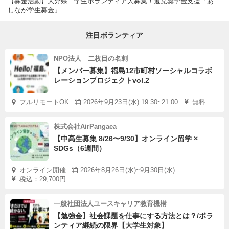
【募金活動】大分県 学生ボランティア大募集！遺児奨学金支援「あ
しなが学生募金」
注目ボランティア
NPO法人 二枚目の名刺
【メンバー募集】福島12市町村ソーシャルコラボ
レーションプロジェクトvol.2
フルリモートOK
2026年9月23日(水) 19:30~21:00
無料
株式会社AirPangaea
【中高生募集 8/26〜9/30】オンライン留学 ×
SDGs（6週間）
オンライン開催
2026年8月26日(水)~9月30日(水)
税込：29,700円
一般社団法人ユースキャリア教育機構
【勉強会】社会課題を仕事にする方法とは？/ボラ
ンティア継続の限界【大学生対象】