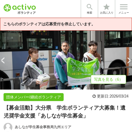


star
基本情報
募集詳細
体験談・雰囲気
団体情報
検索
お気に入り
メニュー
こちらのボランティアは応募受付を停止しています。
写真を見る（6）
更新日:
2026/03/24
団体メンバー/継続ボランティア
【募金活動】大分県 学生ボランティア大募集！遺
児奨学金支援「あしなが学生募金」
あしなが学生募金事務局九州エリア