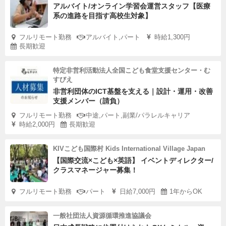
アルバイト/オンライン学習会運営スタッフ【医療
系の進路を目指す高校生対象】
フルリモート勤務
アルバイト,パート
時給1,300円
長期歓迎
特定非営利活動法人全国こども食堂支援センター・む
すびえ
非営利団体のICT基盤を支える｜設計・運用・改善
支援メンバー（請負）
フルリモート勤務
中途,パート,副業/パラレルキャリア
時給2,000円
長期歓迎
KIVこども国際村 Kids International Village Japan
【国際交流×こども×英語】 イベントディレクター/
クラスマネージャー募集！
フルリモート勤務
パート
日給7,000円
1年からOK
一般社団法人資源循環推進協議会