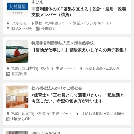
すびえ
非営利団体のICT基盤を支える｜設計・運用・改善
支援メンバー（請負）
フルリモート勤務
中途,パート,副業/パラレルキャリア
時給2,000円
長期歓迎
特定非営利活動法人五ヶ瀬自然学校
【冒険が仕事に！】冒険家えいじそんの弟子募集！
宮崎 [西臼杵郡]
新卒,中途,パート
時給1,060〜1,100円
長期歓迎
社内福祉法人ゆりかご福祉会
<保育士>「正社員として頑張りたい」「私生活と
両立したい」希望の働き方が叶います
宮崎 [延岡市]
新卒,中途,パート
月給179,910〜188,936円
1年からOK
With The World