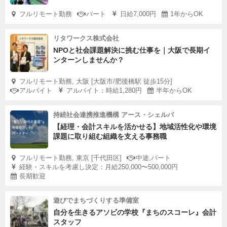
フルリモート勤務
パート
日給7,000円
1年からOK
リタワークス株式会社
NPOと社会課題解決に挑む仕事を｜大阪で長期イ
ンターンしませんか？
フルリモート勤務, 大阪 [大阪市/肥後橋駅 徒歩15分]
アルバイト
アルバイト：時給1,280円
半年からOK
持続社会連携推進機構 アース・シェルパ
【経理・会計スキルを活かせる】地域活性化や環境
課題に取り組む組織を支える事務職
フルリモート勤務, 東京 [千代田区]
中途,パート
経験・スキルを考慮し決定：月給250,000〜500,000円
長期歓迎
遊びでまちづくりする準備室
自分を生きるアソビの学校『まちのスコーレ』会計
スタッフ