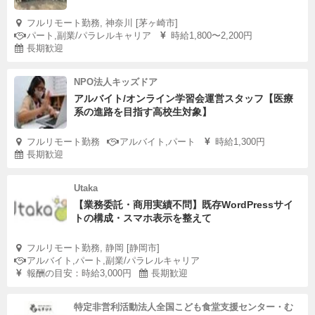
フルリモート勤務, 神奈川 [茅ヶ崎市]
パート,副業/パラレルキャリア
時給1,800〜2,200円
長期歓迎
NPO法人キッズドア
アルバイト/オンライン学習会運営スタッフ【医療
系の進路を目指す高校生対象】
フルリモート勤務
アルバイト,パート
時給1,300円
長期歓迎
Utaka
【業務委託・商用実績不問】既存WordPressサイ
トの構成・スマホ表示を整えて
フルリモート勤務, 静岡 [静岡市]
アルバイト,パート,副業/パラレルキャリア
報酬の目安：時給3,000円
長期歓迎
特定非営利活動法人全国こども食堂支援センター・む