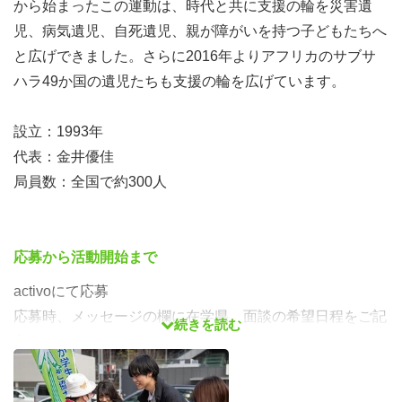
から始まったこの運動は、時代と共に支援の輪を災害遺
児、病気遺児、自死遺児、親が障がいを持つ子どもたちへ
と広げできました。さらに2016年よりアフリカのサブサ
ハラ49か国の遺児たちも支援の輪を広げています。
設立：1993年
代表：金井優佳
局員数：全国で約300人
応募から活動開始まで
activoにて応募
応募時、メッセージの欄に在学県、面談の希望日程をご記
続きを読む
入ください。
↓
登録したメールアドレスに面談の日程調整の連絡