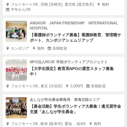
フルリモートOK, 宮崎 [宮崎市], 鹿児島 [鹿児島市]
無料
半年からOK
ANGKOR JAPAN FRIENDSHIP INTERNATIONAL
HOSPITAL
【看護師ボランティア募集】看護師教育、管理職サ
ポート、カンボジアシェムリアップ
カンボジア
無料
長期歓迎
NPO法人ROJE 学校ボランティアプロジェクト
【大学生限定】教育系NPOの運営スタッフ募集
中！
フルリモートOK, 東京 [渋谷区]
3,000円
長期歓迎
あしなが学生募金事務局 東海北陸エリア
【募金活動】学生ボランティア大募集！遺児奨学金
支援「あしなが学生募金」
フルリモートOK, 岐阜 [岐阜市], 愛知 ...他4件
無料