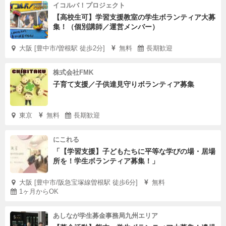
イコルバ！プロジェクト
【高校生可】学習支援教室の学生ボランティア大募
集！（個別講師／運営メンバー）
大阪 [豊中市/曽根駅 徒歩2分]
無料
長期歓迎
株式会社FMK
子育て支援／子供達見守りボランティア募集
東京
無料
長期歓迎
にこれる
「【学習支援】子どもたちに平等な学びの場・居場
所を！学生ボランティア募集！」
大阪 [豊中市/阪急宝塚線曽根駅 徒歩6分]
無料
1ヶ月からOK
あしなが学生募金事務局九州エリア