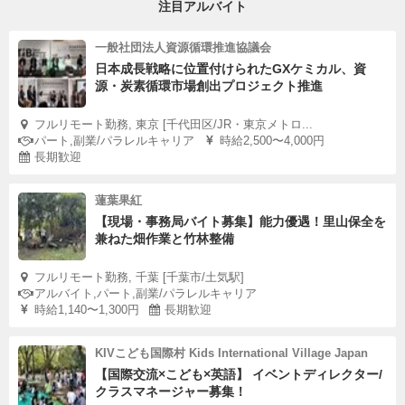
注目アルバイト
一般社団法人資源循環推進協議会
日本成長戦略に位置付けられたGXケミカル、資
源・炭素循環市場創出プロジェクト推進
フルリモート勤務, 東京 [千代田区/JR・東京メトロ...
パート,副業/パラレルキャリア
時給2,500〜4,000円
長期歓迎
蓮葉果紅
【現場・事務局バイト募集】能力優遇！里山保全を
兼ねた畑作業と竹林整備
フルリモート勤務, 千葉 [千葉市/土気駅]
アルバイト,パート,副業/パラレルキャリア
時給1,140〜1,300円
長期歓迎
KIVこども国際村 Kids International Village Japan
【国際交流×こども×英語】 イベントディレクター/
クラスマネージャー募集！