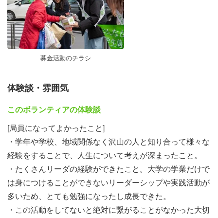
↓
面談へ参加
局員登録フォームを記入
↓
募金活動のチラシ
日々の業務連絡を行っているslackへの招待、使い方など
の説明
体験談・雰囲気
↓
本格活動開始！
このボランティアの体験談
[局員になってよかったこと]
・学年や学校、地域関係なく沢山の人と知り合って様々な
経験をすることで、人生について考えが深まったこと。
・たくさんリーダの経験ができたこと。大学の学業だけで
は身につけることができないリーダーシップや実践活動が
多いため、とても勉強になったし成長できた。
・この活動をしてないと絶対に繋がることがなかった大切