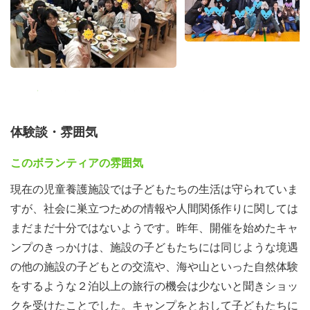
泊３日のキャンプを実施しました。３日間、思いっきり遊
び、キャンプリーダ－の施設出身者のお兄さんお姉さんに
普段は話せないことを打ち明ける様子も見れました。
引率の施設職員も４施設5名が参加し交流の機会を持ちま
した。職員の方によると、児童養護施設では２泊以上の旅
行は少ないそうです。また宿泊を伴う他施設との交流は埼
玉県内では開催されていないので、キャンプは貴重な機会
体験談・雰囲気
というご意見もいただきました。
このボランティアの雰囲気
現在の児童養護施設では子どもたちの生活は守られていま
すが、社会に巣立つための情報や人間関係作りに関しては
まだまだ十分ではないようです。昨年、開催を始めたキャ
ンプのきっかけは、施設の子どもたちには同じような境遇
の他の施設の子どもとの交流や、海や山といった自然体験
をするような２泊以上の旅行の機会は少ないと聞きショッ
クを受けたことでした。キャンプをとおして子どもたちに