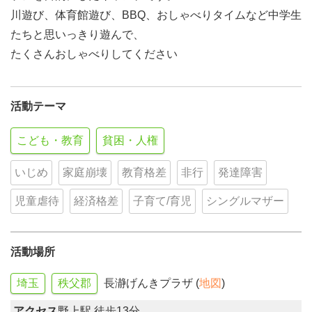
川遊び、体育館遊び、BBQ、おしゃべりタイムなど中学生
たちと思いっきり遊んで、
たくさんおしゃべりしてください
活動テーマ
こども・教育
貧困・人権
いじめ
家庭崩壊
教育格差
非行
発達障害
児童虐待
経済格差
子育て/育児
シングルマザー
活動場所
埼玉
秩父郡
長瀞げんきプラザ (
地図
)
アクセス
野上駅 徒歩13分