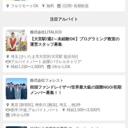
フルリモートOK
無料
1日間~長期歓迎
注目アルバイト
株式会社LITALICO
【大宮駅/週2～未経験OK】プログラミング教室の
運営スタッフ募集
埼玉 [さいたま市大宮区/大宮駅 徒歩3分]
アルバイト,パート,副業/パラレルキャリア
時給1,230〜1,500円
1年からOK
株式会社フォレスト
街頭ファンドレイザー/世界最大級の国際NGO/初期
メンバー募集！！
東京 [新宿区], 神奈川 [横浜], 埼玉 ...他1件
新卒,中途,アルバイト,パート
時給1,500〜3,500円
1年からOK