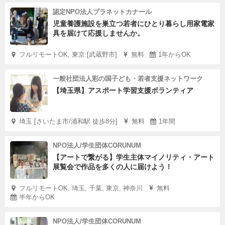
認定NPO法人プラネットカナール
児童養護施設を巣立つ若者にひとり暮らし用家電家
具を届けて応援しませんか。
フルリモートOK, 東京 [武蔵野市]
無料
1年からOK
一般社団法人彩の国子ども・若者支援ネットワーク
【埼玉県】アスポート学習支援ボランティア
埼玉 [さいたま市/浦和駅 徒歩8分]
無料
1年間
NPO法人/学生団体CORUNUM
【アートで繋がる】学生主体マイノリティ・アート
展覧会で作品を多くの人に届けよう！
フルリモートOK, 埼玉, 千葉, 東京, 神奈川
無料
半年からOK
NPO法人/学生団体CORUNUM