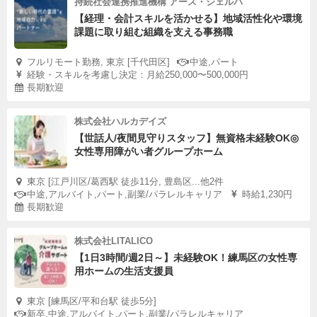
持続社会連携推進機構 アース・シェルパ
【経理・会計スキルを活かせる】地域活性化や環境
課題に取り組む組織を支える事務職
フルリモート勤務, 東京 [千代田区]
中途,パート
経験・スキルを考慮し決定：月給250,000〜500,000円
長期歓迎
株式会社ハルカデイズ
【世話人/夜間見守りスタッフ】無資格未経験OK◎
女性専用障がい者グループホーム
東京 [江戸川区/葛西駅 徒歩11分, 豊島区...他2件
中途,アルバイト,パート,副業/パラレルキャリア
時給1,230円
長期歓迎
株式会社LITALICO
【1日3時間/週2日～】未経験OK！練馬区の女性専
用ホームの生活支援員
東京 [練馬区/平和台駅 徒歩5分]
新卒,中途,アルバイト,パート,副業/パラレルキャリア