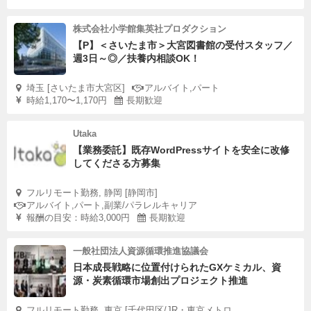
株式会社小学館集英社プロダクション
【P】＜さいたま市＞大宮図書館の受付スタッフ／
週3日～◎／扶養内相談OK！
埼玉 [さいたま市大宮区]
アルバイト,パート
時給1,170〜1,170円
長期歓迎
Utaka
【業務委託】既存WordPressサイトを安全に改修
してくださる方募集
フルリモート勤務, 静岡 [静岡市]
アルバイト,パート,副業/パラレルキャリア
報酬の目安：時給3,000円
長期歓迎
一般社団法人資源循環推進協議会
日本成長戦略に位置付けられたGXケミカル、資
源・炭素循環市場創出プロジェクト推進
フルリモート勤務, 東京 [千代田区/JR・東京メトロ...