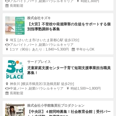
アルバイト,パート,副業/パラレルキャリア
時給1,300円
長期歓迎
株式会社キズキ
【大宮】不登校や発達障害の生徒をサポートする個
別指導塾講師を募集
埼玉 [さいたま市/さいたま新都心駅 徒歩13分]
アルバイト,パート,副業/パラレルキャリア
1コマ（90分）あたり：1,840〜5,300円
半年からOK
サードプレイス
児童家庭支援センター子育て短期支援事業担当職員
募集！
神奈川 [横浜市鶴見区/京急鶴見駅 徒歩2分]
中途,パート,副業/パラレルキャリア
時給1,500〜1,800円
長期歓迎
株式会社小学館集英社プロダクション
【中央区】４館同時募集！社会教育会館｜受付パー