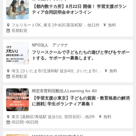
【都内数十カ所】8月22日 開催！ 学習支援ボラン
ティア合同説明会＠オンライン
フルリモートOK, 東京 [中央区/新富町駅 ...他11件
無料
長期歓迎
NPO法人 アソマナ
フリースクールで子どもたちの遊びと学びをサポー
トする。サポーター募集します。
埼玉 [さいたま市/北浦和駅 徒歩4分, さいたま市/...
無料
長期歓迎
特定非営利活動法人Learning for All
【学習支援@東京】子どもの貧困・教育格差の解消
に挑戦│学生ボランティア募集！
東京 [葛飾区/青砥駅 徒歩1分, 世田谷区/...他2件
無料
45日間~90日間