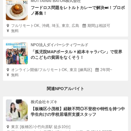
MOTTAINAI BATON株式会社
フードロス問題をレトルトカレーで解決🍛！プロボ
ノ募集！
フルリモートOK, 沖縄, 埼玉, 東京, 広島
期間は相談可
無料
NPO法人ダイバーシティワールド
「孤児院MAPポータル × 絵本キャラバン」で世界
のこどもの貧困をなくそう！
オンライン開催/フルリモートOK, 東京 [練馬区]
2年間~
無料
関連NPOアルバイト
株式会社キズキ
【板橋区小茂根】経験不問◎不登校や特性を持つ中
学生向けの学校居場所支援スタッフ
東京 [板橋区/小竹向原駅 徒歩10分]