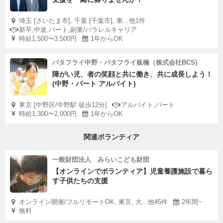
埼玉 [さいたま市], 千葉 [千葉市], 東...他1件
新卒,中途,パート,副業/パラレルキャリア
時給1,500〜3,500円
1年からOK
バタフライ中野・バタフライ板橋（株式会社BCS)
障がい児、者の笑顔と共に働き、共に成長しよう！
(中野・パート アルバイト)
東京 [中野区/中野駅 徒歩12分]
アルバイト,パート
時給1,300〜2,000円
1年からOK
関連ボランティア
一般財団法人 みらいこども財団
【オンラインでボランティア】児童養護施設で暮ら
す子供たちの支援
オンライン開催/フルリモートOK, 東京, 大...他45件
2年間~
無料