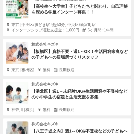
【高校生〜大学生】子どもたちと関わり、自己理解
を深める学童インターン募集！！
東京 [中央区/勝どき駅 徒歩3分, 中央区/新富町駅...
インターンシップ活動支援金：1,000円
6ヶ月間~1年間
株式会社キズキ
【板橋区】資格不要・週1～OK！生活困窮家庭など
の子どもへの居場所づくりスタッフ
東京 [板橋区]
無料
長期歓迎
株式会社キズキ
【港北区】週1～未経験OK◎生活困窮や不登校など
の小中学生の宿題と生活支援を募集
神奈川 [横浜]
無料
長期歓迎
株式会社キズキ
【八王子堀之内】週1～OK◎不登校などの子どもへ