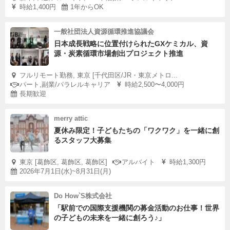
時給1,400円
1年からOK
一般社団法人資源循環推進協議会
日本成長戦略に位置付けられたGXケミカル、資
源・炭素循環市場創出プロジェクト推進
フルリモート勤務, 東京 [千代田区/JR・東京メトロ...
パート,副業/パラレルキャリア
時給2,500〜4,000円
長期歓迎
merry attic
夏休み限定！子どもたちの「ワクワク」を一緒に創
るスタッフ大募集
東京 [葛飾区, 葛飾区, 葛飾区]
アルバイト
時給1,300円
2026年7月1日(水)~8月31日(月)
Do How`S株式会社
「駅前での国際支援機関の募金活動のお仕事！世界
の子どもの未来を一緒に創ろう♪」