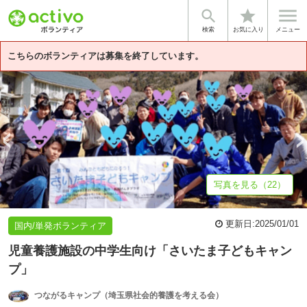


star
基本情報
募集詳細
体験談・雰囲気
団体情報
検索
お気に入り
メニュー
こちらのボランティアは募集を終了しています。
写真を見る（22）
更新日:
2025/01/01
国内/単発ボランティア
児童養護施設の中学生向け「さいたま子どもキャン
プ」
つながるキャンプ（埼玉県社会的養護を考える会）