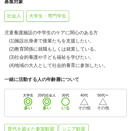
募集対象
社会人
大学生・専門学生
児童養護施設の中学生のケアに関心のある方
(1)施設出身者で後輩たちを支援したい。
(2)教育関係に就職もしくは就業している。
(3)社会的養護や子ども福祉を学びたい。
(4)地域の大人として社会的養育に参加したい。
一緒に活動する人の年齢層について
大学生
20代社会人
30代
40代
50代〜
多い
多い
いる
その他
その他
世代を超えた参加歓迎
シニア歓迎