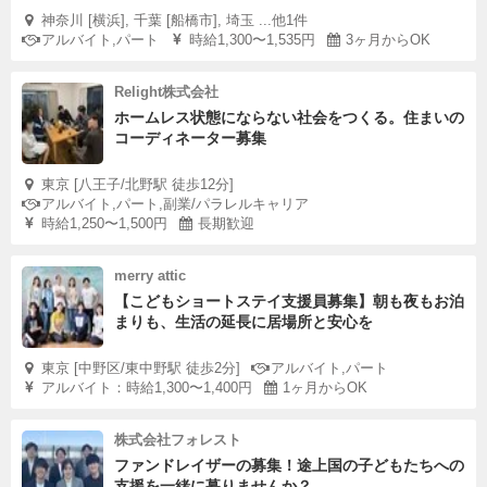
神奈川 [横浜], 千葉 [船橋市], 埼玉 ...他1件
アルバイト,パート
時給1,300〜1,535円
3ヶ月からOK
Relight株式会社
ホームレス状態にならない社会をつくる。住まいの
コーディネーター募集
東京 [八王子/北野駅 徒歩12分]
アルバイト,パート,副業/パラレルキャリア
時給1,250〜1,500円
長期歓迎
merry attic
【こどもショートステイ支援員募集】朝も夜もお泊
まりも、生活の延長に居場所と安心を
東京 [中野区/東中野駅 徒歩2分]
アルバイト,パート
アルバイト：時給1,300〜1,400円
1ヶ月からOK
株式会社フォレスト
ファンドレイザーの募集！途上国の子どもたちへの
支援を一緒に募りませんか？