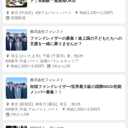
ト｜未経験・無資格OK◎
東京 [中央区]
アルバイト,パート
時給1,230〜1,230円
長期歓迎
株式会社フォレスト
ファンドレイザーの募集！途上国の子どもたちへの
支援を一緒に募りませんか？
埼玉 [さいたま市], 千葉 [千葉市], 東...他1件
新卒,中途,パート,副業/パラレルキャリア
時給1,500〜3,500円
1年からOK
株式会社フォレスト
街頭ファンドレイザー/世界最大級の国際NGO/初期
メンバー募集！！
東京 [新宿区], 神奈川 [横浜], 埼玉 ...他1件
新卒,中途,アルバイト,パート
時給1,500〜3,500円
1年からOK