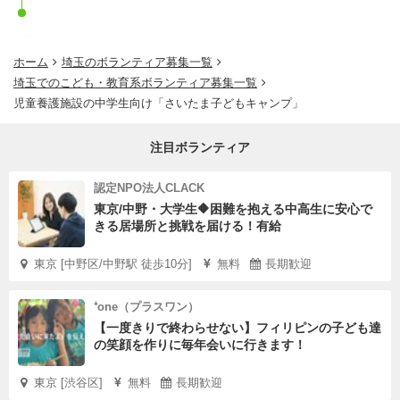
ホーム
埼玉のボランティア募集一覧
埼玉でのこども・教育系ボランティア募集一覧
児童養護施設の中学生向け「さいたま子どもキャンプ」
注目ボランティア
認定NPO法人CLACK
東京/中野・大学生🔶困難を抱える中高生に安心で
きる居場所と挑戦を届ける！有給
東京 [中野区/中野駅 徒歩10分]
無料
長期歓迎
⁺one（プラスワン）
【一度きりで終わらせない】フィリピンの子ども達
の笑顔を作りに毎年会いに行きます！
東京 [渋谷区]
無料
長期歓迎