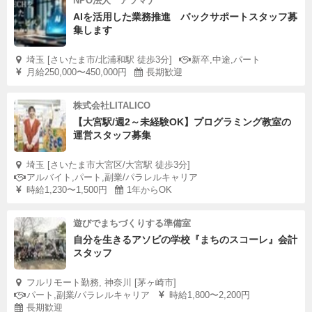
NPO法人 アソマナ
AIを活用した業務推進 バックサポートスタッフ募
集します
埼玉 [さいたま市/北浦和駅 徒歩3分]
新卒,中途,パート
月給250,000〜450,000円
長期歓迎
株式会社LITALICO
【大宮駅/週2～未経験OK】プログラミング教室の
運営スタッフ募集
埼玉 [さいたま市大宮区/大宮駅 徒歩3分]
アルバイト,パート,副業/パラレルキャリア
時給1,230〜1,500円
1年からOK
遊びでまちづくりする準備室
自分を生きるアソビの学校『まちのスコーレ』会計
スタッフ
フルリモート勤務, 神奈川 [茅ヶ崎市]
パート,副業/パラレルキャリア
時給1,800〜2,200円
長期歓迎