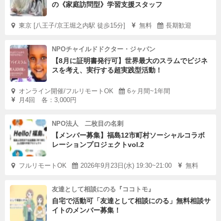
の《家庭訪問型》学習支援スタッフ
東京 [八王子/京王堀之内駅 徒歩15分]
無料
長期歓迎
NPOチャイルドドクター・ジャパン
【8月に証明書発行可】世界最大のスラムでビジネ
スを考え、実行する超実践型活動！
オンライン開催/フルリモートOK
6ヶ月間~1年間
月4回 各：3,000円
NPO法人 二枚目の名刺
【メンバー募集】福島12市町村ソーシャルコラボ
レーションプロジェクトvol.2
フルリモートOK
2026年9月23日(水) 19:30~21:00
無料
友達として相談にのる『ココトモ』
自宅で活動可「友達として相談にのる」無料相談サ
イトのメンバー募集！