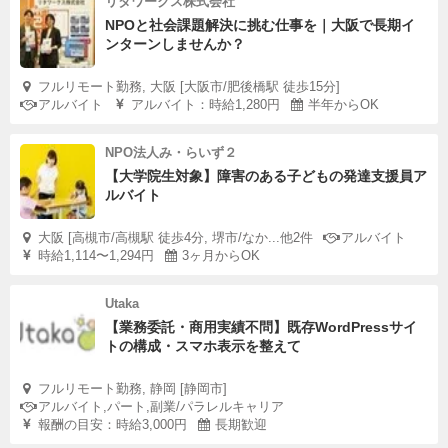
リタワークス株式会社
NPOと社会課題解決に挑む仕事を｜大阪で長期イ
ンターンしませんか？
フルリモート勤務, 大阪 [大阪市/肥後橋駅 徒歩15分]
アルバイト
アルバイト：時給1,280円
半年からOK
NPO法人み・らいず２
【大学院生対象】障害のある子どもの発達支援員ア
ルバイト
大阪 [高槻市/高槻駅 徒歩4分, 堺市/なか...他2件
アルバイト
時給1,114〜1,294円
3ヶ月からOK
Utaka
【業務委託・商用実績不問】既存WordPressサイ
トの構成・スマホ表示を整えて
フルリモート勤務, 静岡 [静岡市]
アルバイト,パート,副業/パラレルキャリア
報酬の目安：時給3,000円
長期歓迎