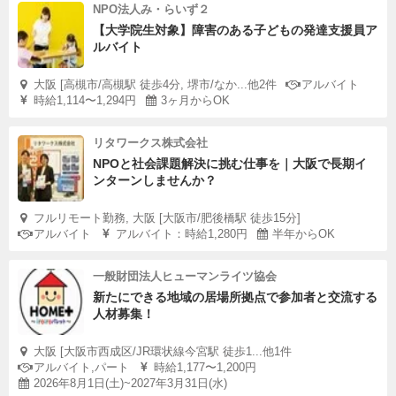
NPO法人み・らいず２
【大学院生対象】障害のある子どもの発達支援員ア
ルバイト
大阪 [高槻市/高槻駅 徒歩4分, 堺市/なか...他2件
アルバイト
時給1,114〜1,294円
3ヶ月からOK
リタワークス株式会社
NPOと社会課題解決に挑む仕事を｜大阪で長期イ
ンターンしませんか？
フルリモート勤務, 大阪 [大阪市/肥後橋駅 徒歩15分]
アルバイト
アルバイト：時給1,280円
半年からOK
一般財団法人ヒューマンライツ協会
新たにできる地域の居場所拠点で参加者と交流する
人材募集！
大阪 [大阪市西成区/JR環状線今宮駅 徒歩1...他1件
アルバイト,パート
時給1,177〜1,200円
2026年8月1日(土)~2027年3月31日(水)