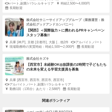
パート,副業/パラレルキャリア
時給2,500〜4,000円
長期歓迎
株式会社サニーサイドアップグループ（業務運営：株
式会社グッドアンドカンパニー）
【関西】＜国際協力＞に携われるPRキャンペーン
スタッフ募集!!
兵庫 [神戸], 京都 [京都市], 大阪 [...他2件
アルバイト,パート
現場勤務時の実質時給：時給1,500〜2,000円
長期歓迎
株式会社キズキ
【西宮市】未経験OK◎放課後の2時間で子どもたち
の未来を変える学習支援員を募集
兵庫 [西宮市, 西宮市, 西宮市, 西宮市]
アルバイト,パート,副業/パラレルキャリア
勤務1回（135分）あたり：2,588円
長期歓迎
関連ボランティア
ハーレーサンタCLUB NAGOYA