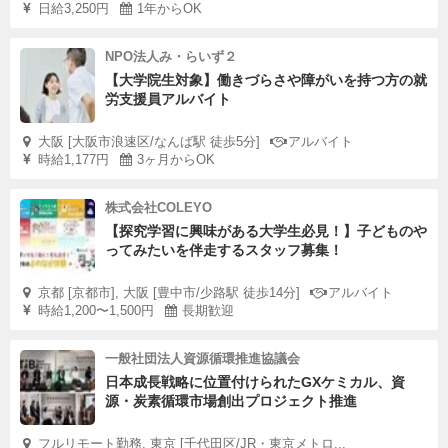
日給3,250円
1年からOK
NPO法人み・らいず２
【大学院生対象】働きづらさや障がいを持つ方の就
労支援員アルバイト
大阪 [大阪市浪速区/なんば駅 徒歩5分]
アルバイト
時給1,177円
3ヶ月からOK
株式会社COLEYO
【探究学習に興味がある大学生必見！】子どものや
ってみたいを伴走するスタッフ募集！
京都 [京都市], 大阪 [豊中市/少路駅 徒歩14分]
アルバイト
時給1,200〜1,500円
長期歓迎
一般社団法人資源循環推進協議会
日本成長戦略に位置付けられたGXケミカル、資
源・炭素循環市場創出プロジェクト推進
フルリモート勤務, 東京 [千代田区/JR・東京メトロ...