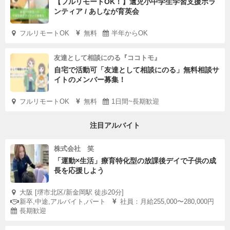
【フルリモートOK！】遺児小中学生学習支援ボラ
ンティア / あしなが育英会
フルリモートOK
無料
半年からOK
友達として相談にのる『ココトモ』
自宅で活動可「友達として相談にのる」無料相談サ
イトのメンバー募集！
フルリモートOK
無料
1日間~長期歓迎
注目アルバイト
株式会社 笑
「運動×生活」療育特化型の放課後デイで子供の成
長を応援しよう
大阪 [堺市北区/新金岡駅 徒歩20分]
新卒,中途,アルバイト,パート
社員：月給255,000〜280,000円
長期歓迎