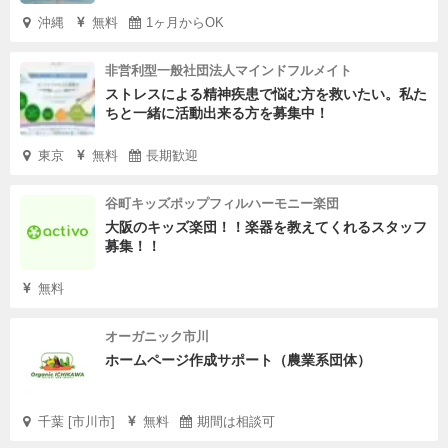
沖縄
無料
1ヶ月からOK
非営利型一般社団法人マインドフルメイト
ストレスによる精神疾患で悩む方を救いたい。私た
ちと一緒に活動出来る方を募集中！
東京
無料
長期歓迎
谷町キッズポップフィルハーモニー楽団
大阪のキッズ楽団！！楽器を教えてくれるスタッフ
募集！！
無料
オーガニック市川
ホームページ作成サポート（農業系団体）
千葉 [市川市]
無料
期間は相談可