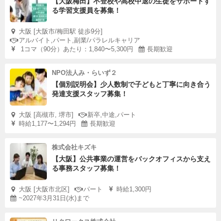
【大阪梅田】不登校や高校中退の生徒をサポートす
る学習支援員を募集！
大阪 [大阪市/梅田駅 徒歩9分]
アルバイト,パート,副業/パラレルキャリア
1コマ（90分）あたり：1,840〜5,300円
長期歓迎
NPO法人み・らいず２
【個別説明会】少人数制で子どもと丁寧に向き合う
発達支援スタッフ募集！
大阪 [高槻市, 堺市]
新卒,中途,パート
時給1,177〜1,294円
長期歓迎
株式会社キズキ
【大阪】公共事業の運営をバックオフィスから支え
る事務スタッフ募集！
大阪 [大阪市北区]
パート
時給1,300円
~2027年3月31日(水)まで