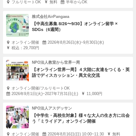
フルリモートOK
無料
半年からOK
株式会社AirPangaea
【中高生募集 8/26〜9/30】オンライン留学 ×
SDGs（6週間）
オンライン開催
2026年8月26日(水)~9月30日(水)
税込：29,700円
NPO法人教室から世界一周
【オンライン世界一周】４大陸に友達をつくる・英
語でディスカッション・異文化交流
オンライン開催/フルリモートOK
2026年9月1日(火)~2027年7月31日(土)
11,000円
NPO法人アスデッサン
【中学生・高校生対象】様々な大人の生き方に出会
う「ミライドア」オンライン開催
オンライン開催
2026年8月16日(日) 10:00~11:30
無料