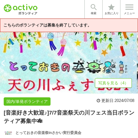


star
基本情報
募集詳細
体験談・雰囲気
団体情報
検索
お気に入り
メニュー
こちらのボランティアは募集を終了しています。
写真を見る（4）
更新日:
2024/07/08
国内/単発ボランティア
[音楽好き大歓迎♪]7/7音楽祭天の川フェス当日ボラン
ティア募集中🎋
とっておきの音楽祭inさかい実行委員会