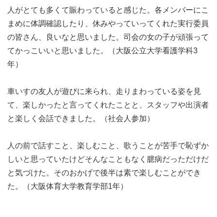
開催日程:7月7日(日)11:00~17:00
人がとても多くて賑わっていると感じた。各メンバーにこ
活動時間:9:30～18:00
まめに体調確認したり、休みやっていってくれた実行委員
開催場所:ビッグバン前交流広場
の皆さん、良いなと思いました。司会の女の子が頑張って
（泉北高速鉄道「泉ヶ丘」駅から南東へ200m
てかっこいいと思いました。（大阪公立大学看護学科3
住所:堺市立ビッグバン大阪府堺市南区茶山台１丁目)
年）
注意事項
車いすの友人が遊びに来られ、走りまわっている姿を見
応募者多数の場合は志望動機から応募者を絞らせていただ
て、楽しかったと言ってくれたことと、スタッフや出演者
く場合があります。ご了承ください。
と楽しく会話できました。（社会人参加）
応募後の参加キャンセルは基本お断りしております。万一
ご参加できなくなった場合は早急に連絡をお願いいたしま
人の前で話すこと、楽しむこと、歌うことが苦手で恥ずか
す。
しいと思っていたけどそんなこともなく臆病だっただけだ
ご応募お待ちしております😆
と気づけた。そのおかげで後半は素で楽しむことができ
た。（大阪体育大学教育学部1年）