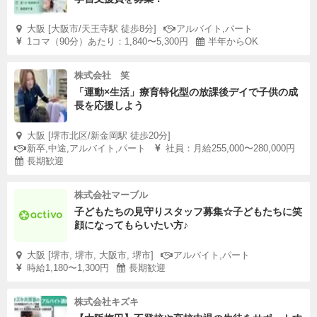
大阪 [大阪市/天王寺駅 徒歩8分]
アルバイト,パート
1コマ（90分）あたり：1,840〜5,300円
半年からOK
株式会社 笑
「運動×生活」療育特化型の放課後デイで子供の成
長を応援しよう
大阪 [堺市北区/新金岡駅 徒歩20分]
新卒,中途,アルバイト,パート
社員：月給255,000〜280,000円
長期歓迎
株式会社マーブル
子どもたちの見守りスタッフ募集☆子どもたちに笑
顔になってもらいたい方♪
大阪 [堺市, 堺市, 大阪市, 堺市]
アルバイト,パート
時給1,180〜1,300円
長期歓迎
株式会社キズキ