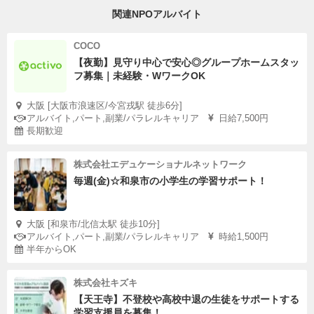
関連NPOアルバイト
COCO
【夜勤】見守り中心で安心◎グループホームスタッ
フ募集｜未経験・WワークOK
大阪 [大阪市浪速区/今宮戎駅 徒歩6分]
アルバイト,パート,副業/パラレルキャリア
日給7,500円
長期歓迎
株式会社エデュケーショナルネットワーク
毎週(金)☆和泉市の小学生の学習サポート！
大阪 [和泉市/北信太駅 徒歩10分]
アルバイト,パート,副業/パラレルキャリア
時給1,500円
半年からOK
株式会社キズキ
【天王寺】不登校や高校中退の生徒をサポートする
学習支援員を募集！