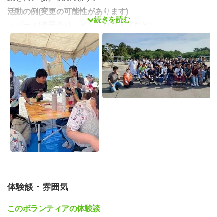
活動の例(変更の可能性があります)
続きを読む
・ブース(楽器作り、イントロクイズなど)
・受付
・誘導(道の案内など) etc…
事前ミーティングの日程(zoom可)
６月２３日(日)1０:００〜１２:００
をメインのミーティングとしています。このときが実行委
員が一番多く参加し、雰囲気が最もよくわかります！ぜひ
この日に参加ください☺️
参加場所は大阪公立大学〈中百舌鳥キャンパス〉または
zoomとなります。
予定が合わなければほかの日程でも大丈夫です。また、ど
の日程も予定が合わない場合は個別対応しますので、コメ
体験談・雰囲気
ント欄に記入をお願いしします🙇
開催日程・場所
このボランティアの体験談