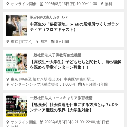
オンライン開催
2026年8月16日(日) 10:00~11:30
無料
認定NPO法人カタリバ
中高生の「秘密基地」b-labの居場所づくりボラン
ティア（フロアキャスト）
東京 [文京区]
無料
6ヶ月間
一般社団法人子供教育創造機構
【高校生〜大学生】子どもたちと関わり、自己理解
を深める学童インターン募集！！
東京 [中央区/勝どき駅 徒歩3分, 中央区/新富町駅...
インターンシップ活動支援金：1,000円
6ヶ月間~1年間
一般社団法人ユースキャリア教育機構
【勉強会】社会課題を仕事にする方法とは？/ボラ
ンティア継続の限界【大学生対象】
オンライン開催
2026年8月6日(木) 21:00~22:00,他1日程