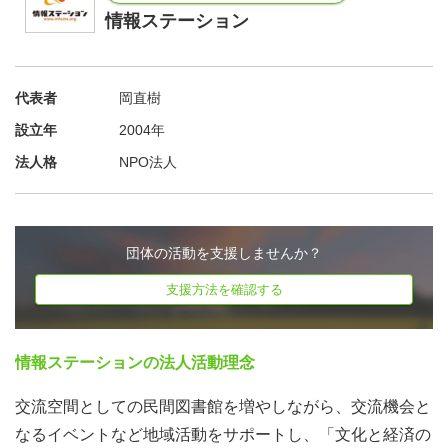
０
情報ステーション
■集合場所 袖ヶ浦団地まいぷれ図書館 千葉県習志野市袖ヶ
浦3-5-2-104
代表者
岡直樹
本を持ち運ぶ作業がありますので、動きやすい服装でお越
設立年
2004年
しください。
法人格
NPO法人
ペットボトル、お弁当などのごみは各自お持ち帰りくださ
い。
※マスク、アルコール消毒液等は各自ご用意ください。
※発熱等、体調不良の方は参加をお控えください。
団体の活動を支援しませんか？
●参加申込みは原則不要です。申込みに対し個別の事前連
支援方法を確認する
絡は行っておりません。本案内をご覧の上、当日は直接現
地にお越しください。
情報ステーションの法人活動理念
●ボランティア活動証明書の発行について
ご希望の方には証明書を発行いたします。当日現地にて、
交流空間としての民間図書館を増やしながら、交流機会と
申込みを頂き、約１週間後にメールまたは郵送にてお届け
なるイベントなど地域活動をサポートし、「文化と経済の