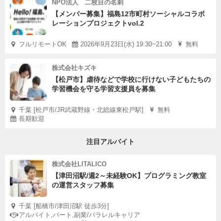
NPO法人 二枚目の名刺
【メンバー募集】福島12市町村ソーシャルコラボ
レーションプロジェクトvol.2
フルリモートOK
2026年9月23日(水) 19:30~21:00
無料
株式会社キズキ
【松戸市】虐待などで学校に行けない子どもたちの
学習機会を守る学習支援員を募集
千葉 [松戸市/JR武蔵野線・北総線東松戸駅]
無料
長期歓迎
注目アルバイト
株式会社LITALICO
【津田沼駅/週2～未経験OK】プログラミング教室
の運営スタッフ募集
千葉 [船橋市/津田沼駅 徒歩3分]
アルバイト,パート,副業/パラレルキャリア