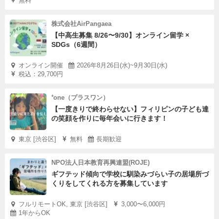
無料
株式会社AirPangaea
【中高生募集 8/26〜9/30】オンライン留学 ×
SDGs（6週間）
オンライン開催
2026年8月26日(水)~9月30日(水)
税込：29,700円
⁺one（プラスワン）
【一度きりで終わらせない】フィリピンの子ども達
の笑顔を作りに毎年会いに行きます！
東京 [渋谷区]
無料
長期歓迎
NPO法人日本教育再興連盟(ROJE)
ギフテッド傾向で学校に馴染みづらい子の居場所づ
くりをしてくれる方を募集しています
フルリモートOK, 東京 [渋谷区]
3,000〜6,000円
1年からOK