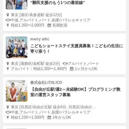
“難民支援のもう1つの最前線”
東京 [港区/表参道駅 徒歩12分]
中途,アルバイト,パート,副業/パラレルキャリア
時給1,350〜2,000円
長期歓迎
merry attic
こどもショートステイ支援員募集！こどもの生活に
寄り添う！
東京 [葛飾区/金町駅 徒歩2分]
アルバイト,パート
アルバイト：時給1,300〜1,400円
1ヶ月からOK
株式会社LITALICO
【自由が丘駅/週2～未経験OK】プログラミング教
室の運営スタッフ募集
東京 [目黒区/自由が丘駅 徒歩6分, 目黒区/自由が...
中途,アルバイト,パート,副業/パラレルキャリア
時給1,230〜1,500円
1年からOK