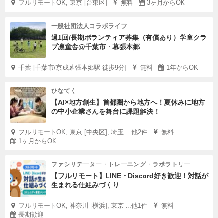
フルリモートOK, 東京 [台東区]
無料
3ヶ月からOK
一般社団法人コラボライフ
週1回/長期ボランティア募集（有償あり）学童クラ
ブ凛童舎@千葉市・幕張本郷
千葉 [千葉市/京成幕張本郷駅 徒歩9分]
無料
1年からOK
ひなてく
【AI×地方創生】首都圏から地方へ！夏休みに地方
の中小企業さんを舞台に課題解決！
フルリモートOK, 東京 [中央区], 埼玉 ...他2件
無料
1ヶ月からOK
ファシリテーター・トレーニング・ラボラトリー
【フルリモート】LINE・Discord好き歓迎！対話が
生まれる仕組みづくり
フルリモートOK, 神奈川 [横浜], 東京 ...他1件
無料
長期歓迎