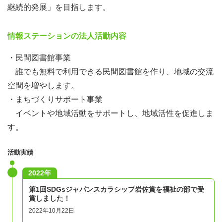
します。
継続的発展」を目指します。
●ボランティアDAY中止のお知らせ方法について
台風や大雪など外出危険と判断されるような気象状況やそ
情報ステーションの法人活動内容
の他やむ終えない事態でボランティアDAYを中止する場
合、こちらのページの表題の頭に【中止】と記載させてい
・民間図書館事業
ただきます。開催中止の確認はこちらのページをご覧くだ
誰でも無料で利用できる民間図書館を作り、地域の交流
さい。
空間を増やします。
・まちづくりサポート事業
イベントや地域活動をサポートし、地域活性を促進しま
す。
活動実績
2022年
第1回SDGsジャパンスカラシップ岩佐賞を福祉の部で受
賞しました！
2022年10月22日