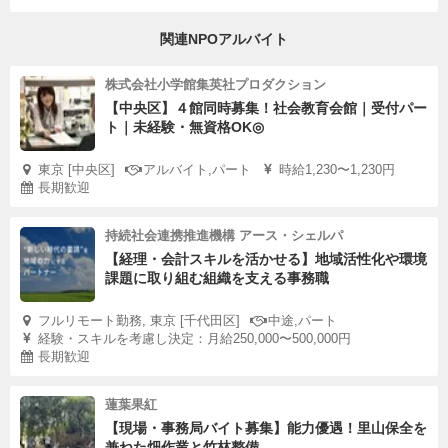
関連NPOアルバイト
株式会社小学館集英社プロダクション
【中央区】４館同時募集！社会教育会館｜受付パー
ト｜未経験・無資格OK◎
東京 [中央区]
アルバイト,パート
時給1,230〜1,230円
長期歓迎
持続社会連携推進機構 アース・シェルパ
【経理・会計スキルを活かせる】地域活性化や環境
課題に取り組む組織を支える事務職
フルリモート勤務, 東京 [千代田区]
中途,パート
経験・スキルを考慮し決定：月給250,000〜500,000円
長期歓迎
蓮葉果紅
【現場・事務局バイト募集】能力優遇！里山保全を
兼ねた畑作業と竹林整備