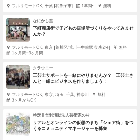
フルリモートOK, 千葉 [我孫子市]
1年間~
無料
なにかし堂
下町商店街で子どもの居場所づくりをやってみませ
んか？
フルリモートOK, 東京 [荒川区/荒川一中前駅 徒歩2分]
無料
1ヶ月間~3ヶ月間
クラウニー
工芸士サポートを一緒にやりませんか？ 工芸士さ
んと一緒にビジネスを作りましょう！
フルリモートOK, 東京, 埼玉, 千葉, 神奈川
無料
3ヶ月からOK
特定非営利活動法人芸術家の村
リアルとオンラインの仮想のまち「シェア街」をつ
くるコミュニティマネージャーを募集