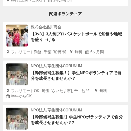
時給1,230〜1,500円
1年からOK
関連ボランティア
株式会社品川商会
【3x3】3人制プロバスケットボールで船橋や地域
を盛り上げる
フルリモート勤務, 千葉 [船橋市]
無料
6ヶ月間
NPO法人/学生団体CORUNUM
【幹部候補生募集！】学生NPOボランティアで自
分を成長させませんか？
フルリモートOK, 埼玉 [さいたま市], 千...他2件
無料
半年からOK
NPO法人/学生団体CORUNUM
【幹部候補生募集!】学生NPOボランティアで自分
を成長させませんか？?