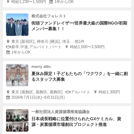
時給1,230〜1,500円
1年からOK
株式会社フォレスト
街頭ファンドレイザー/世界最大級の国際NGO/初期
メンバー募集！！
東京 [新宿区], 神奈川 [横浜], 埼玉 ...他1件
新卒,中途,アルバイト,パート
時給1,500〜3,500円
1年からOK
merry attic
夏休み限定！子どもたちの「ワクワク」を一緒に創
るスタッフ大募集
東京 [葛飾区, 葛飾区, 葛飾区]
アルバイト
時給1,300円
2026年7月1日(水)~8月31日(月)
一般社団法人資源循環推進協議会
日本成長戦略に位置付けられたGXケミカル、資
源・炭素循環市場創出プロジェクト推進