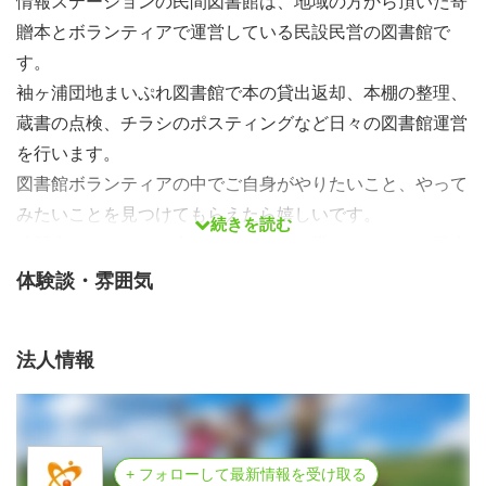
情報ステーションの民間図書館は、地域の方から頂いた寄
贈本とボランティアで運営している民設民営の図書館で
す。
袖ヶ浦団地まいぷれ図書館で本の貸出返却、本棚の整理、
蔵書の点検、チラシのポスティングなど日々の図書館運営
を行います。
図書館ボランティアの中でご自身がやりたいこと、やって
みたいことを見つけてもらえたら嬉しいです。
続きを読む
時間内であればいつ来ていただいても構いませんし、用事
があれば途中で帰っても構いません！ 好きな時間だけ参
体験談・雰囲気
加してください。
継続してボランティアをしたい方も、「ボランティアでは
法人情報
どんなことができるのだろう？」と体験してみたい方もど
ちらも大歓迎です。ぜひご参加ください。
図書館ボランティアDAY＠袖ケ浦団地まいぷれ図書館
■日時 ２０２４年５月１６日（木） １０：００～１７：０
+ フォローして最新情報を受け取る