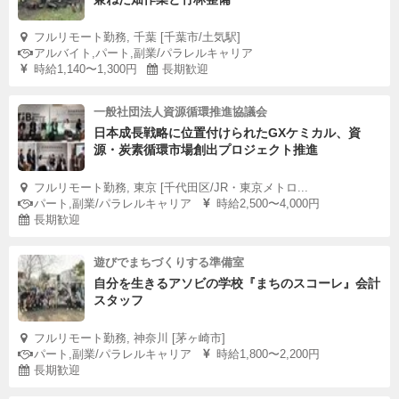
フルリモート勤務, 千葉 [千葉市/土気駅]
アルバイト,パート,副業/パラレルキャリア
時給1,140〜1,300円
長期歓迎
一般社団法人資源循環推進協議会
日本成長戦略に位置付けられたGXケミカル、資
源・炭素循環市場創出プロジェクト推進
フルリモート勤務, 東京 [千代田区/JR・東京メトロ...
パート,副業/パラレルキャリア
時給2,500〜4,000円
長期歓迎
遊びでまちづくりする準備室
自分を生きるアソビの学校『まちのスコーレ』会計
スタッフ
フルリモート勤務, 神奈川 [茅ヶ崎市]
パート,副業/パラレルキャリア
時給1,800〜2,200円
長期歓迎