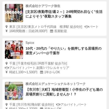
株式会社ケアワーク弥生
[文京区/夜勤専従/週２～］24時間切れ目なく”生活
によりそう”夜勤スタッフ募集
東京 [文京区/東京メトロ千代田線 根津駅 徒歩6分]
パート
16時間勤務：日給28,000円
長期歓迎
Spice
10代・20代の「やりたい」を後押しする居場所の
運営メンバー@千葉市
千葉 [千葉市稲毛区/JR西千葉駅 徒歩7分]
アルバイト,パート,副業/パラレルキャリア
時給1,100〜1,500円
1年からOK
株式会社エデュケーショナルネットワーク
【市川市│大町】地域密着型！小学生の子ども達の
居場所創りに貢献しませんか！？
千葉 [市川市/松飛台駅 徒歩8分]
アルバイト,パート
時給1,200〜1,370円
半年からOK