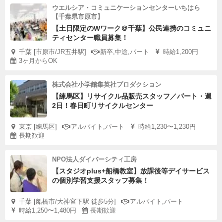
ウエルシア・コミュニケーションセンターいちはら
【千葉県市原市】
【土日限定のWワーク＠千葉】公民連携のコミュニ
ティセンター職員募集！
千葉 [市原市/JR五井駅]
新卒,中途,パート
時給1,200円
3ヶ月からOK
株式会社小学館集英社プロダクション
【練馬区】リサイクル品販売スタッフ／パート・週
2日！春日町リサイクルセンター
東京 [練馬区]
アルバイト,パート
時給1,230〜1,230円
長期歓迎
NPO法人ダイバーシティ工房
【スタジオplus+船橋教室】放課後等デイサービス
の個別学習支援スタッフ募集！
千葉 [船橋市/大神宮下駅 徒歩5分]
アルバイト,パート
時給1,250〜1,480円
長期歓迎