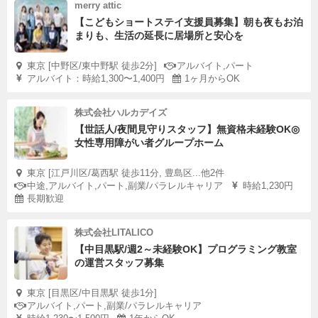
merry attic
【こどもショートステイ支援員募集】朝も夜もお泊
まりも、生活の延長に居場所と安心を
東京 [中野区/東中野駅 徒歩2分]
アルバイト,パート
アルバイト：時給1,300〜1,400円
1ヶ月からOK
株式会社ハルカデイズ
【世話人/夜間見守りスタッフ】無資格未経験OK◎
女性専用障がい者グループホーム
東京 [江戸川区/葛西駅 徒歩11分, 豊島区...他2件
中途,アルバイト,パート,副業/パラレルキャリア
時給1,230円
長期歓迎
株式会社LITALICO
【中目黒駅/週2～未経験OK】プログラミング教室
の運営スタッフ募集
東京 [目黒区/中目黒駅 徒歩1分]
アルバイト,パート,副業/パラレルキャリア