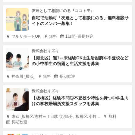
友達として相談にのる『ココトモ』
自宅で活動可「友達として相談にのる」無料相談サ
イトのメンバー募集！
フルリモートOK
無料
1日間~長期歓迎
株式会社キズキ
【港北区】週1～未経験OK◎生活困窮や不登校など
の小中学生の宿題と生活支援を募集
神奈川 [横浜]
無料
長期歓迎
株式会社キズキ
【板橋区】経験不問◎不登校や特性を持つ中学生向
けの学校居場所支援スタッフを募集
東京 [板橋区/志村三丁目駅 徒歩5分, 板橋区/小竹...
無料
長期歓迎