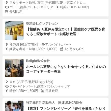
フルリモート勤務, 東京 [千代田区/JR・東京メトロ...
パート,副業/パラレルキャリア
時給2,500〜4,000円
長期歓迎
株式会社クレアション
【報酬あり/夏休み限定OK！】医療的ケア医児を育
てるご家族サポート♪未経験歓迎！
神奈川 [横浜市南区]
アルバイト,パート
経験を考慮：時給1,300〜1,800円
1ヶ月からOK
Relight株式会社
ホームレス状態にならない社会をつくる。住まいの
コーディネーター募集
東京 [八王子/北野駅 徒歩12分]
アルバイト,パート,副業/パラレルキャリア
時給1,250〜1,500円
長期歓迎
特定非営利活動法人 国連UNHCR協会
【東京】ファンドレイザー／「寄付を募る」という