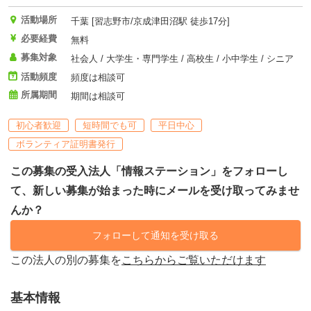
活動場所
千葉 [習志野市/京成津田沼駅 徒歩17分]
必要経費
無料
募集対象
社会人 / 大学生・専門学生 / 高校生 / 小中学生 / シニア
活動頻度
頻度は相談可
所属期間
期間は相談可
初心者歓迎
短時間でも可
平日中心
ボランティア証明書発行
この募集の受入法人「情報ステーション」をフォローし
て、新しい募集が始まった時にメールを受け取ってみませ
んか？
フォローして通知を受け取る
この法人の別の募集を
こちらからご覧いただけます
基本情報