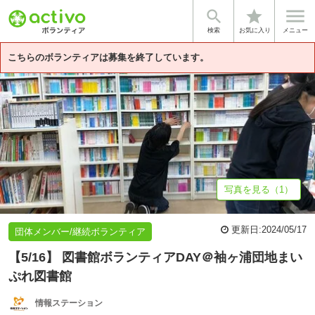


star
基本情報
募集詳細
体験談・雰囲気
法人情報
検索
お気に入り
メニュー
こちらのボランティアは募集を終了しています。
写真を見る（1）
更新日:
2024/05/17
団体メンバー/継続ボランティア
【5/16】 図書館ボランティアDAY＠袖ヶ浦団地まい
ぷれ図書館
情報ステーション