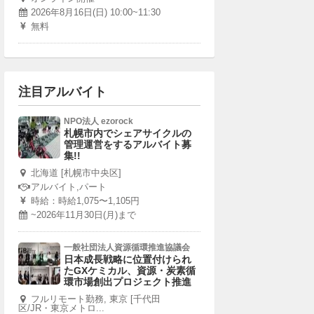
2026年8月16日(日) 10:00~11:30
無料
注目アルバイト
NPO法人 ezorock
札幌市内でシェアサイクルの
管理運営をするアルバイト募
集!!
北海道 [札幌市中央区]
アルバイト,パート
時給：時給1,075〜1,105円
~2026年11月30日(月)まで
一般社団法人資源循環推進協議会
日本成長戦略に位置付けられ
たGXケミカル、資源・炭素循
環市場創出プロジェクト推進
フルリモート勤務, 東京 [千代田
区/JR・東京メトロ...