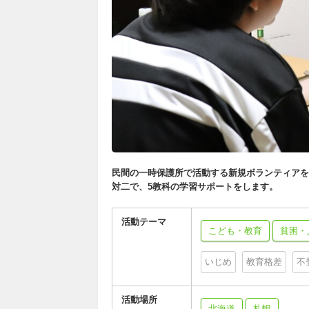
民間の一時保護所で活動する新規ボランティアを
対二で、5教科の学習サポートをします。
活動テーマ
こども・教育
貧困・
いじめ
教育格差
不
活動場所
北海道
札幌