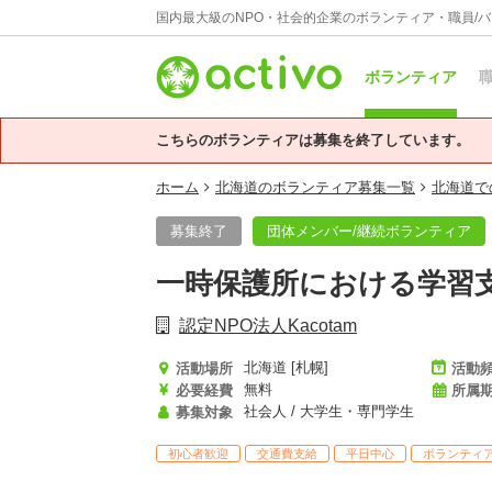
国内最大級のNPO・社会的企業のボランティア・職員/
ボランティア
職
こちらのボランティアは募集を終了しています。
ホーム
北海道のボランティア募集一覧
北海道で
募集終了
団体メンバー/継続ボランティア
一時保護所における学習
認定NPO法人Kacotam
北海道 [札幌]
活動場所
活動
無料
必要経費
所属
社会人 / 大学生・専門学生
募集対象
初心者歓迎
交通費支給
平日中心
ボランティ