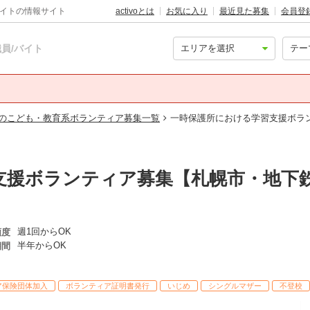
バイトの情報サイト
activoとは
お気に入り
最近見た募集
会員登
員/バイト
のこども・教育系ボランティア募集一覧
一時保護所における学習支援ボラ
支援ボランティア募集【札幌市・地下
週1回からOK
頻度
半年からOK
期間
ア保険団体加入
ボランティア証明書発行
いじめ
シングルマザー
不登校