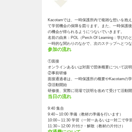
Kacotamでは、一時保護所内で複雑な想いを
て学習機会の保障を図ります。また、一時保護後
の機会が得られるようにつないでいきます。
名前の由来：POL（Perch Of Learning：学び
一時的な関わりのなかで、次のステップへとつな
参加の流れ
①面接
オンラインあるいは対面で団体概要について説明
②事前研修
面接通過者は、一時保護所の概要やKacotam
③活動開始
研修後、実際に現場で説明を改めて受けて活動開
当日の流れ
9:40 集合
9:40～10:00 準備（教材の準備を行います）
10:00～11:30 学習（一対一あるいは一対二で学
11:30～12:00 片付け・解散（教材の片付け）
交通費について