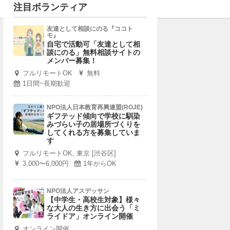
注目ボランティア
友達として相談にのる『ココト
モ』
自宅で活動可「友達として相
談にのる」無料相談サイトの
メンバー募集！
フルリモートOK
無料
1日間~長期歓迎
NPO法人日本教育再興連盟(ROJE)
ギフテッド傾向で学校に馴染
みづらい子の居場所づくりを
してくれる方を募集していま
す
フルリモートOK, 東京 [渋谷区]
3,000〜6,000円
1年からOK
NPO法人アスデッサン
【中学生・高校生対象】様々
な大人の生き方に出会う「ミ
ライドア」オンライン開催
オンライン開催