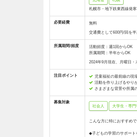
札幌市・地下鉄東西線発寒
必要経費
無料
交通費として600円/回
所属期間/頻度
活動頻度：週1回からOK
所属期間：半年からOK
2024年9月現在、月曜日
注目ポイント
児童福祉の最前線の現
活動を作り上げるやり
さまざまな背景や所属
募集対象
社会人
大学生・専門
こんな方に特におすすめで
◆子どもの学習のサポート