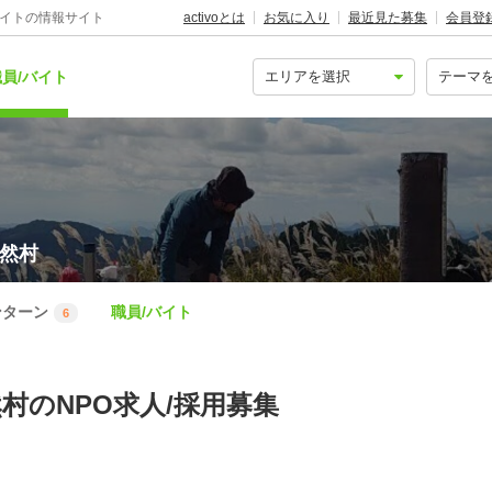
バイトの情報サイト
activoとは
お気に入り
最近見た募集
会員登
員/バイト
自然村
ンターン
職員/バイト
6
村のNPO求人/採用募集