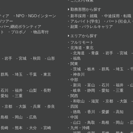
こだわり検索
す
勤務形態から探す
ティア
NPO・NGOインターン
新卒採用・就職
中途採用・転職
/ツアー
アルバイト(学生)
パート(社会人・
ンバー,継続ボランティア
副業・パラレルキャリア
ント
プロボノ
物品寄付
エリアから探す
フルリモート
北海道・東北
北海道
青森
岩手
宮城
岩手
宮城
秋田
山形
福島
関東
茨城
栃木
群馬
埼玉
群馬
埼玉
千葉
東京
神奈川
中部
新潟
富山
石川
福井
石川
福井
山梨
長野
岐阜
静岡
愛知
三重
愛知
三重
関西
和歌山
滋賀
京都
大阪
京都
大阪
兵庫
奈良
四国
徳島
香川
愛媛
高知
島根
岡山
広島
中国
山口
鳥取
島根
岡山
長崎
熊本
大分
宮崎
九州・沖縄