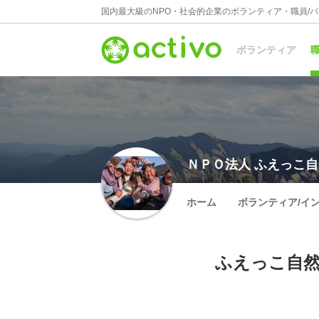
国内最大級のNPO・社会的企業のボランティア・職員/
ボランティア
職
ＮＰＯ法人 ふえっこ
ホーム
ボランティア/イ
ふえっこ自然