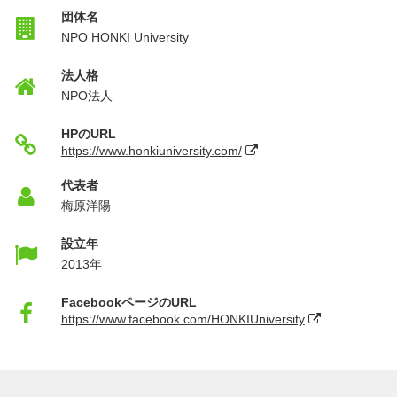
団体名
NPO HONKI University
法人格
NPO法人
HPのURL
https://www.honkiuniversity.com/
代表者
梅原洋陽
設立年
2013年
FacebookページのURL
https://www.facebook.com/HONKIUniversity