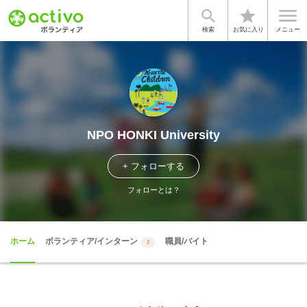


star
検索
お気に入り
メニュー
NPO HONKI University
+ フォローする
フォローとは？
ホーム
ボランティア/インターン
職員/バイト
2