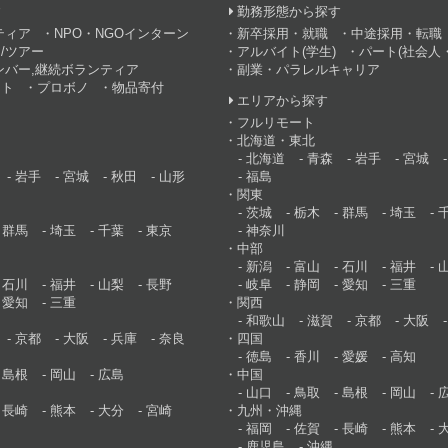
す
勤務形態から探す
ティア
NPO・NGOインターン
新卒採用・就職
中途採用・転職
/ツアー
アルバイト(学生)
パート(社会人・
ンバー,継続ボランティア
副業・パラレルキャリア
ント
プロボノ
物品寄付
エリアから探す
フルリモート
北海道・東北
北海道
青森
岩手
宮城
岩手
宮城
秋田
山形
福島
関東
茨城
栃木
群馬
埼玉
群馬
埼玉
千葉
東京
神奈川
中部
新潟
富山
石川
福井
石川
福井
山梨
長野
岐阜
静岡
愛知
三重
愛知
三重
関西
和歌山
滋賀
京都
大阪
京都
大阪
兵庫
奈良
四国
徳島
香川
愛媛
高知
島根
岡山
広島
中国
山口
鳥取
島根
岡山
長崎
熊本
大分
宮崎
九州・沖縄
福岡
佐賀
長崎
熊本
鹿児島
沖縄