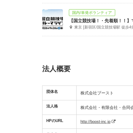
国内/単発ボランティア
【国立競技場！・先着順！！】
東京 [新宿区/国立競技場駅 徒歩4
法人概要
団体名
株式会社ブースト
法人格
株式会社・有限会社・合同
HPのURL
http://boost-inc.jp