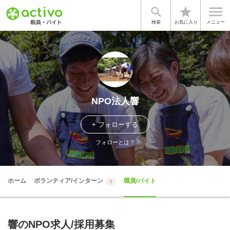


star
検索
お気に入り
メニュー
NPO法人響
+ フォローする
フォローとは？
ホーム
ボランティア/インターン
職員/バイト
2
響のNPO求人/採用募集