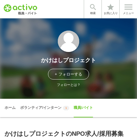


star
検索
お気に入り
メニュー
かけはしプロジェクト
+ フォローする
フォローとは？
ホーム
ボランティア/インターン
職員/バイト
1
かけはしプロジェクトのNPO求人/採用募集