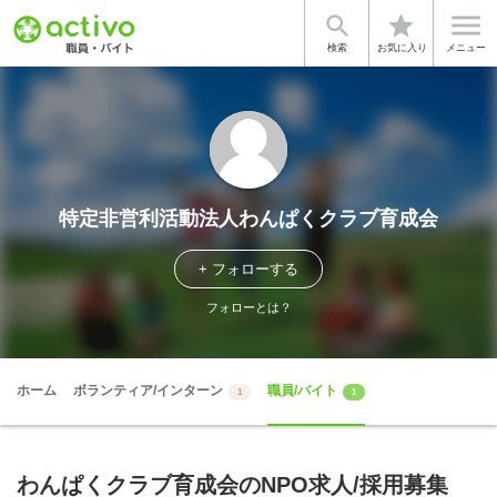


star
検索
お気に入り
メニュー
特定非営利活動法人わんぱくクラブ育成会
+ フォローする
フォローとは？
ホーム
ボランティア/インターン
職員/バイト
1
1
わんぱくクラブ育成会のNPO求人/採用募集