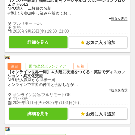
【メンバー募集】福島12市町村ソーシャルコラボレーションプロジ
ェクトvol.2
NPO法人 二枚目の名刺
✅8/1より参加申し込みを始めてお
…
続きを表示
フルリモートOK
無料
2026年9月23日(水) 19:30~21:00
詳細を見る
お気に入り追加
注目
国内/単発ボランティア
新着
【オンライン世界一周】４大陸に友達をつくる・英語でディスカッ
ション・異文化交流
NPO法人教室から世界一周
オンラインで世界の仲間と会話しなが
…
続きを表示
オンライン開催/フルリモートOK
11,000円
2026年9月1日(火)~2027年7月31日(土)
詳細を見る
お気に入り追加