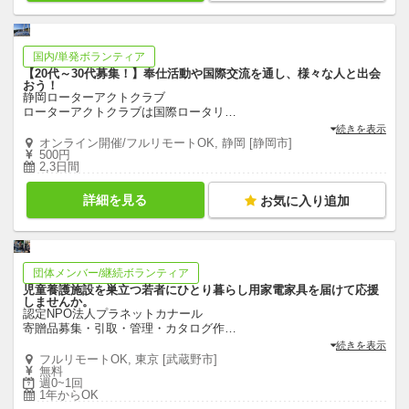
国内/単発ボランティア
【20代～30代募集！】奉仕活動や国際交流を通し、様々な人と出会
おう！
静岡ローターアクトクラブ
ローターアクトクラブは国際ロータリ
…
続きを表示
オンライン開催/フルリモートOK, 静岡 [静岡市]
500円
2,3日間
詳細を見る
お気に入り追加
団体メンバー/継続ボランティア
児童養護施設を巣立つ若者にひとり暮らし用家電家具を届けて応援
しませんか。
認定NPO法人プラネットカナール
寄贈品募集・引取・管理・カタログ作
…
続きを表示
フルリモートOK, 東京 [武蔵野市]
無料
週0~1回
1年からOK