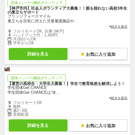
団体メンバー/継続ボランティア
【神戸市内】社会人ボランティア大募集！！親を頼れない高校3年生
の巣立ちサポート
ブリッジフォースマイル
巣立ちを目前に控えた児童養護施設や
…
続きを表示
フルリモートOK, 兵庫 [神戸]
ハンドブック代：1,400円
月2回からOK
半年からOK
詳細を見る
お気に入り追加
団体メンバー/継続ボランティア
【運営の高校生・大学生大募集！】学生で教育格差を解消しよう！
学生団体Get CHANCE
学生団体Get CHANCEは“未
…
続きを表示
フルリモートOK
無料
週2~3回
長期歓迎
詳細を見る
お気に入り追加