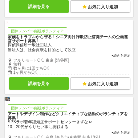
詳細を見る
お気に入り追加
団体メンバー/継続ボランティア
家族をトラブルから守る！シニア向け詐欺防止啓発チームの企画運
営サポート募集！
探偵興信所一般社団法人
当法人は、社会貢献を目的として設立
…
続きを表示
フルリモートOK, 東京 [渋谷区]
無料
数ヶ月に1回でもOK
1ヶ月からOK
詳細を見る
お気に入り追加
団体メンバー/継続ボランティア
アートやデザイン制作などクリエイティブな活動のボランティアを
募集！
SPSラボ若年認知症サポートセンターきずなや
10、20代がやりたい事に挑戦する
…
続きを表示
フルリモートOK, 奈良 [奈良市/京終駅 徒歩18分]