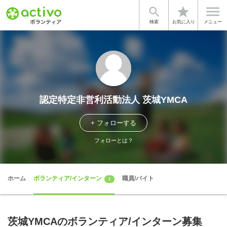


star
検索
お気に入り
メニュー
認定特定非営利活動法人 茨城YMCA
+ フォローする
フォローとは？
ホーム
ボランティア/インターン
職員/バイト
1
茨城YMCAのボランティア/インターン募集