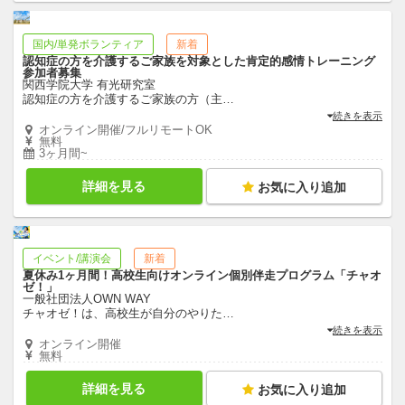
国内/単発ボランティア
新着
認知症の方を介護するご家族を対象とした肯定的感情トレーニング
参加者募集
関西学院大学 有光研究室
認知症の方を介護するご家族の方（主
…
続きを表示
オンライン開催/フルリモートOK
無料
3ヶ月間~
詳細を見る
お気に入り追加
イベント/講演会
新着
夏休み1ヶ月間！高校生向けオンライン個別伴走プログラム「チャオ
ゼ！」
一般社団法人OWN WAY
チャオゼ！は、高校生が自分のやりた
…
続きを表示
オンライン開催
無料
詳細を見る
お気に入り追加