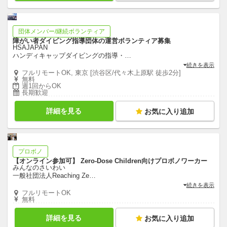
団体メンバー/継続ボランティア
障がい者ダイビング指導団体の運営ボランティア募集
HSAJAPAN
ハンディキャップダイビングの指導・
…
続きを表示
フルリモートOK, 東京 [渋谷区/代々木上原駅 徒歩2分]
無料
週1回からOK
長期歓迎
詳細を見る
お気に入り追加
プロボノ
【オンライン参加可】 Zero-Dose Children向けプロボノワーカー
みんなのさいわい
一般社団法人Reaching Ze
…
続きを表示
フルリモートOK
無料
詳細を見る
お気に入り追加