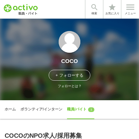


star
検索
お気に入り
メニュー
COCO
+ フォローする
フォローとは？
ホーム
ボランティア/インターン
職員/バイト
1
COCOのNPO求人/採用募集