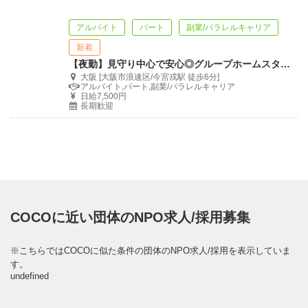
アルバイト
パート
副業/パラレルキャリア
新着
【夜勤】見守り中心で安心◎グループホームスタッフ募集｜未経験・WワークOK
大阪 [大阪市浪速区/今宮戎駅 徒歩6分]
アルバイト,パート,副業/パラレルキャリア
日給7,500円
長期歓迎
COCOに近い団体のNPO求人/採用募集
※こちらではCOCOに似た条件の団体のNPO求人/採用を表示していま
す。
undefined