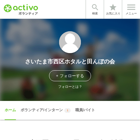


star
検索
お気に入り
メニュー
さいたま市西区ホタルと田んぼの会
+ フォローする
フォローとは？
ホーム
ボランティア/インターン
職員/バイト
1