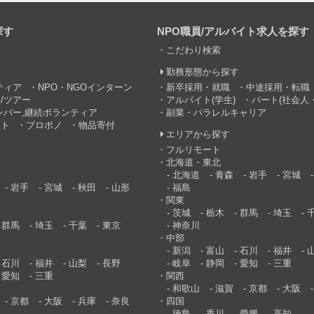
探す
NPO職員/アルバイト求人を探す
こだわり検索
す
勤務形態から探す
ティア
NPO・NGOインターン
新卒採用・就職
中途採用・転職
/ツアー
アルバイト(学生)
パート(社会人・
ンバー,継続ボランティア
副業・パラレルキャリア
ント
プロボノ
物品寄付
エリアから探す
フルリモート
北海道・東北
北海道
青森
岩手
宮城
岩手
宮城
秋田
山形
福島
関東
茨城
栃木
群馬
埼玉
群馬
埼玉
千葉
東京
神奈川
中部
新潟
富山
石川
福井
石川
福井
山梨
長野
岐阜
静岡
愛知
三重
愛知
三重
関西
和歌山
滋賀
京都
大阪
京都
大阪
兵庫
奈良
四国
徳島
香川
愛媛
高知