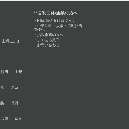
非営利団体/企業の方へ
団体/法人向けログイン
企業CSR・人事・広報担当
者様へ
掲載希望の方へ
よくある質問
主婦/主夫)
お問い合わせ
秋田
山形
千葉
東京
山梨
長野
兵庫
奈良