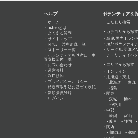
ヘルプ
ボランティアを
ホーム
こだわり検索
activoとは
カテゴリから探
よくある質問
単発/国内ボラン
サイトマップ
海外ボランティア
NPO/非営利組織一覧
サークル/団体メ
ストーリー一覧
チャリティイベ
ボランティア相談窓口・中
間支援団体一覧
エリアから探す
お問い合わせ
運営会社
オンライン
利用規約
北海道・東北
プライバシーポリシー
北海道
青森
特定商取引法に基づく表記
福島
新規会員登録
関東
ログイン
茨城
栃木
神奈川
中部
新潟
富山
岐阜
静岡
関西
和歌山
滋賀
中国