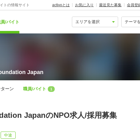
バイトの情報サイト
activoとは
お気に入り
最近見た募集
会員登
員/バイト
dation Japan
ンターン
職員/バイト
1
ndation JapanのNPO求人/採用募集
中途