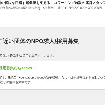
題の解決を目指す起業家を支える！コワーキング施設の運営スタッ
[仙台市若林区/卸町駅 徒歩5分]
新卒,中途
月給200,000〜320,000円
apanに近い団体のNPO求人/採用募集
た条件の団体のNPO求人/採用を表示しています。
人/採用募集ならactivo！
ージです。IMACT Foundation Japanの新卒就職、もしくは中途転職をお探しの方は
などの情報も満載です！