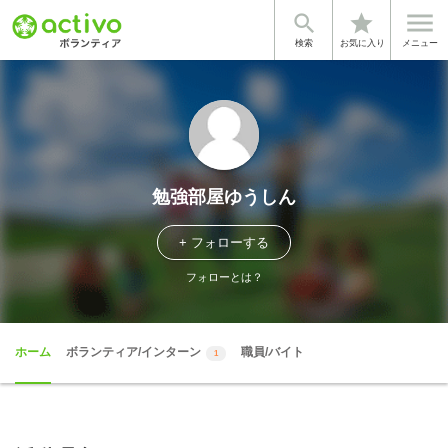


star
検索
お気に入り
メニュー
勉強部屋ゆうしん
+ フォローする
フォローとは？
ホーム
ボランティア/インターン
職員/バイト
1