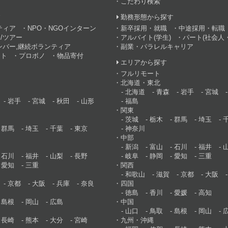
こだわり検索
す
勤務形態から探す
ティア
NPO・NGOインターン
新卒採用・就職
中途採用・転職
/ツアー
アルバイト(学生)
パート(社会人・
ンバー,継続ボランティア
副業・パラレルキャリア
ント
プロボノ
物品寄付
エリアから探す
フルリモート
北海道・東北
北海道
青森
岩手
宮城
岩手
宮城
秋田
山形
福島
関東
茨城
栃木
群馬
埼玉
群馬
埼玉
千葉
東京
神奈川
中部
新潟
富山
石川
福井
石川
福井
山梨
長野
岐阜
静岡
愛知
三重
愛知
三重
関西
和歌山
滋賀
京都
大阪
京都
大阪
兵庫
奈良
四国
徳島
香川
愛媛
高知
島根
岡山
広島
中国
山口
鳥取
島根
岡山
長崎
熊本
大分
宮崎
九州・沖縄