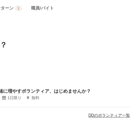
ンターン
職員/バイト
1
？
一緒に増やすボランティア、はじめませんか？
1日限り
無料
DDのボランティア一覧