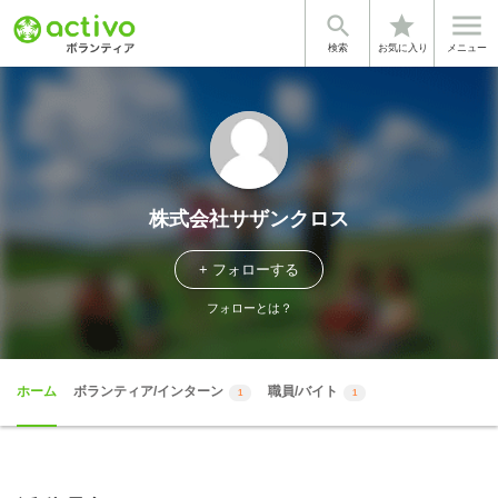


star
検索
お気に入り
メニュー
株式会社サザンクロス
+ フォローする
フォローとは？
ホーム
ボランティア/インターン
職員/バイト
1
1