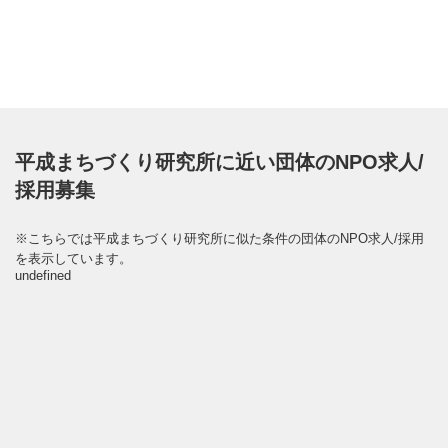
平成まちづくり研究所に近い団体のNPO求人/
採用募集
※こちらでは平成まちづくり研究所に似た条件の団体のNPO求人/採用
を表示しています。
undefined