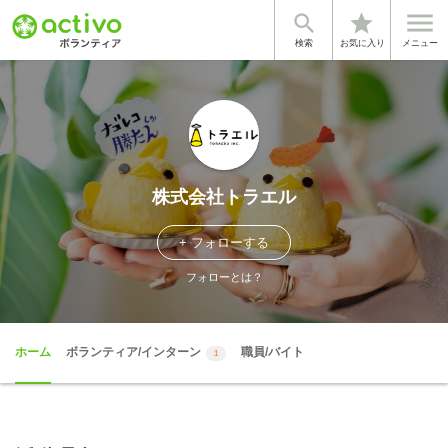


star
検索
お気に入り
メニュー
株式会社トラエル
+ フォローする
フォローとは？
ホーム
ボランティア/インターン
職員/バイト
1